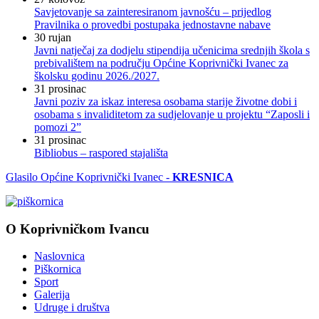
Savjetovanje sa zainteresiranom javnošću – prijedlog
Pravilnika o provedbi postupaka jednostavne nabave
30
rujan
Javni natječaj za dodjelu stipendija učenicima srednjih škola s
prebivalištem na području Općine Koprivnički Ivanec za
školsku godinu 2026./2027.
31
prosinac
Javni poziv za iskaz interesa osobama starije životne dobi i
osobama s invaliditetom za sudjelovanje u projektu “Zaposli i
pomozi 2”
31
prosinac
Bibliobus – raspored stajališta
Glasilo Općine Koprivnički Ivanec -
KRESNICA
O Koprivničkom Ivancu
Naslovnica
Piškornica
Sport
Galerija
Udruge i društva