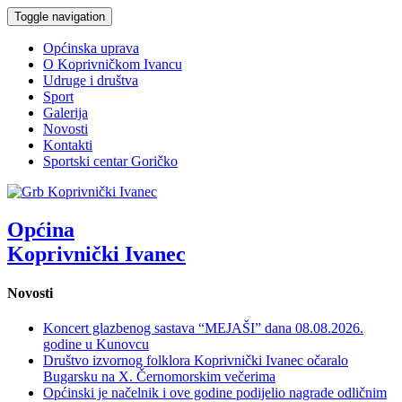
Toggle navigation
Općinska uprava
O Koprivničkom Ivancu
Udruge i društva
Sport
Galerija
Novosti
Kontakti
Sportski centar Goričko
Općina
Koprivnički Ivanec
Novosti
Koncert glazbenog sastava “MEJAŠI” dana 08.08.2026.
godine u Kunovcu
Društvo izvornog folklora Koprivnički Ivanec očaralo
Bugarsku na X. Černomorskim večerima
Općinski je načelnik i ove godine podijelio nagrade odličnim