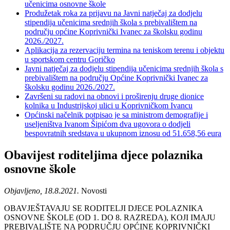
učenicima osnovne škole
Produžetak roka za prijavu na Javni natječaj za dodjelu
stipendija učenicima srednjih škola s prebivalištem na
području općine Koprivnički Ivanec za školsku godinu
2026./2027.
Aplikacija za rezervaciju termina na teniskom terenu i objektu
u sportskom centru Goričko
Javni natječaj za dodjelu stipendija učenicima srednjih škola s
prebivalištem na području Općine Koprivnički Ivanec za
školsku godinu 2026./2027.
Završeni su radovi na obnovi i proširenju druge dionice
kolnika u Industrijskoj ulici u Koprivničkom Ivancu
Općinski načelnik potpisao je sa ministrom demografije i
useljeništva Ivanom Šipićom dva ugovora o dodjeli
bespovratnih sredstava u ukupnom iznosu od 51.658,56 eura
Obavijest roditeljima djece polaznika
osnovne škole
Objavljeno, 18.8.2021.
Novosti
OBAVJEŠTAVAJU SE RODITELJI DJECE POLAZNIKA
OSNOVNE ŠKOLE (OD 1. DO 8. RAZREDA), KOJI IMAJU
PREBIVALIŠTE NA PODRUČJU OPĆINE KOPRIVNIČKI