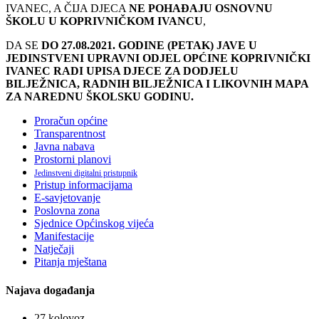
IVANEC, A ČIJA DJECA
NE POHAĐAJU OSNOVNU
ŠKOLU U KOPRIVNIČKOM IVANCU
,
DA SE
DO 27.08.2021. GODINE (PETAK) JAVE U
JEDINSTVENI UPRAVNI ODJEL OPĆINE KOPRIVNIČKI
IVANEC RADI UPISA DJECE ZA DODJELU
BILJEŽNICA, RADNIH BILJEŽNICA I LIKOVNIH MAPA
ZA NAREDNU ŠKOLSKU GODINU.
Proračun općine
Transparentnost
Javna nabava
Prostorni planovi
Jedinstveni digitalni pristupnik
Pristup informacijama
E-savjetovanje
Poslovna zona
Sjednice Općinskog vijeća
Manifestacije
Natječaji
Pitanja mještana
Najava događanja
27
kolovoz