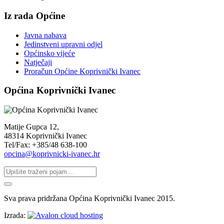
Iz rada Općine
Javna nabava
Jedinstveni upravni odjel
Općinsko vijeće
Natječaji
Proračun Općine Koprivnički Ivanec
Općina Koprivnički Ivanec
Matije Gupca 12,
48314 Koprivnički Ivanec
Tel/Fax: +385/48 638-100
opcina@koprivnicki-ivanec.hr
Sva prava pridržana Općina Koprivnički Ivanec 2015.
Izrada: