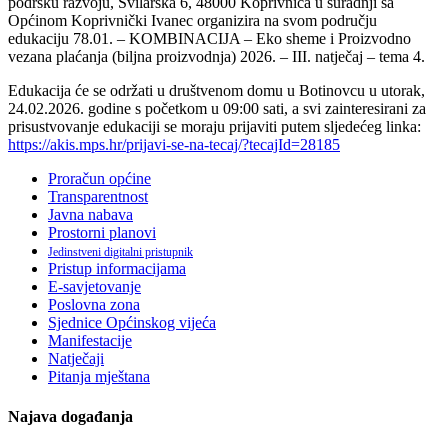
podršku razvoju, Svilarska 6, 48000 Koprivnica u suradnji sa
Općinom Koprivnički Ivanec organizira na svom području
edukaciju 78.01. – KOMBINACIJA – Eko sheme i Proizvodno
vezana plaćanja (biljna proizvodnja) 2026. – III. natječaj – tema 4.
Edukacija će se održati u društvenom domu u Botinovcu u utorak,
24.02.2026. godine s početkom u 09:00 sati, a svi zainteresirani za
prisustvovanje edukaciji se moraju prijaviti putem sljedećeg linka:
https://akis.mps.hr/prijavi-se-na-tecaj/?tecajId=28185
Proračun općine
Transparentnost
Javna nabava
Prostorni planovi
Jedinstveni digitalni pristupnik
Pristup informacijama
E-savjetovanje
Poslovna zona
Sjednice Općinskog vijeća
Manifestacije
Natječaji
Pitanja mještana
Najava događanja