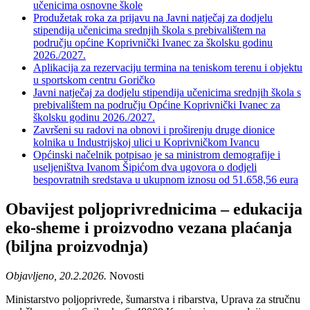
učenicima osnovne škole
Produžetak roka za prijavu na Javni natječaj za dodjelu
stipendija učenicima srednjih škola s prebivalištem na
području općine Koprivnički Ivanec za školsku godinu
2026./2027.
Aplikacija za rezervaciju termina na teniskom terenu i objektu
u sportskom centru Goričko
Javni natječaj za dodjelu stipendija učenicima srednjih škola s
prebivalištem na području Općine Koprivnički Ivanec za
školsku godinu 2026./2027.
Završeni su radovi na obnovi i proširenju druge dionice
kolnika u Industrijskoj ulici u Koprivničkom Ivancu
Općinski načelnik potpisao je sa ministrom demografije i
useljeništva Ivanom Šipićom dva ugovora o dodjeli
bespovratnih sredstava u ukupnom iznosu od 51.658,56 eura
Obavijest poljoprivrednicima – edukacija
eko-sheme i proizvodno vezana plaćanja
(biljna proizvodnja)
Objavljeno, 20.2.2026.
Novosti
Ministarstvo poljoprivrede, šumarstva i ribarstva, Uprava za stručnu