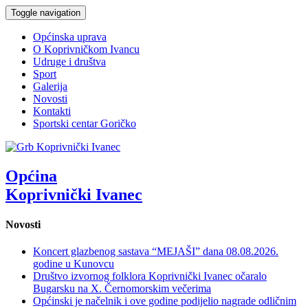
Toggle navigation
Općinska uprava
O Koprivničkom Ivancu
Udruge i društva
Sport
Galerija
Novosti
Kontakti
Sportski centar Goričko
Općina
Koprivnički Ivanec
Novosti
Koncert glazbenog sastava “MEJAŠI” dana 08.08.2026.
godine u Kunovcu
Društvo izvornog folklora Koprivnički Ivanec očaralo
Bugarsku na X. Černomorskim večerima
Općinski je načelnik i ove godine podijelio nagrade odličnim