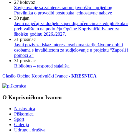
27
kolovoz
Savjetovanje sa zainteresiranom javnošću – prijedlog
Pravilnika o provedbi postupaka jednostavne nabave
30
rujan
Javni natječaj za dodjelu stipendija učenicima srednjih škola s
prebivalištem na području Općine Koprivnički Ivanec za
školsku godinu 2026./2027.
31
prosinac
Javni poziv za iskaz interesa osobama starije životne dobi i
osobama s invaliditetom za sudjelovanje u projektu “Zaposli i
pomozi 2”
31
prosinac
Bibliobus – raspored stajališta
Glasilo Općine Koprivnički Ivanec -
KRESNICA
O Koprivničkom Ivancu
Naslovnica
Piškornica
Sport
Galerija
Udruge i društva