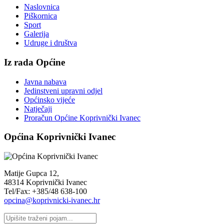
Naslovnica
Piškornica
Sport
Galerija
Udruge i društva
Iz rada Općine
Javna nabava
Jedinstveni upravni odjel
Općinsko vijeće
Natječaji
Proračun Općine Koprivnički Ivanec
Općina Koprivnički Ivanec
Matije Gupca 12,
48314 Koprivnički Ivanec
Tel/Fax: +385/48 638-100
opcina@koprivnicki-ivanec.hr