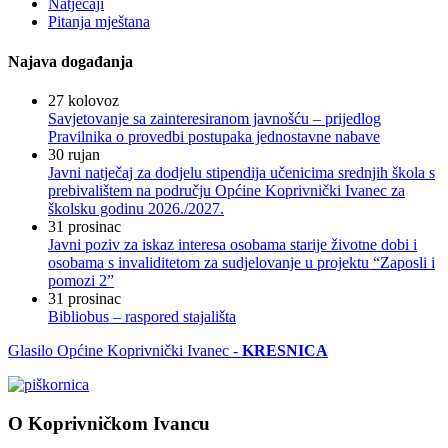
Natječaji
Pitanja mještana
Najava događanja
27
kolovoz
Savjetovanje sa zainteresiranom javnošću – prijedlog
Pravilnika o provedbi postupaka jednostavne nabave
30
rujan
Javni natječaj za dodjelu stipendija učenicima srednjih škola s
prebivalištem na području Općine Koprivnički Ivanec za
školsku godinu 2026./2027.
31
prosinac
Javni poziv za iskaz interesa osobama starije životne dobi i
osobama s invaliditetom za sudjelovanje u projektu “Zaposli i
pomozi 2”
31
prosinac
Bibliobus – raspored stajališta
Glasilo Općine Koprivnički Ivanec -
KRESNICA
O Koprivničkom Ivancu