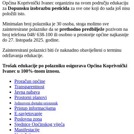
Općina Koprivnički Ivanec organizira na svom području edukaciju
za
Dopunsku izobrazbu pesticida
za sve one koji do sada još nisu
položili isto.
Minimalan broj polaznika je 30 osoba, stoga molimo sve
zainteresirane polaznike da se
prethodno predbilježe
pozivom na
broj telefona 048/ 638-100 ili osobno u prostorije općine najkasnije
do 27. listopada 2025. godine.
Zainteresirani polaznici biti će naknadno obaviješteni o terminu
održavanja edukacije.
Trošak edukacije po polazniku osigurava Općina Koprivnički
Ivanec u 100%-tnom iznosu.
Proračun općine
Transparentnost
Javna nabava
Prostorni planovi
Jedinstveni digitalni pristupnik
Pristup informacijama
E-savjetovanje
Poslovna zona
Sjednice Općinskog vijeća
Manifestacije