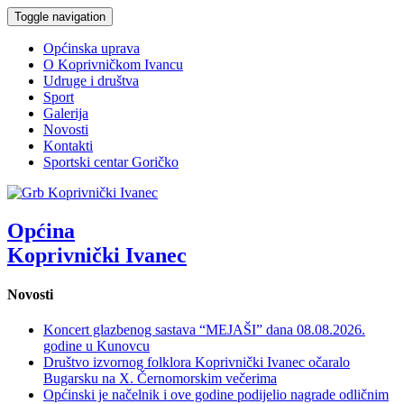
Toggle navigation
Općinska uprava
O Koprivničkom Ivancu
Udruge i društva
Sport
Galerija
Novosti
Kontakti
Sportski centar Goričko
Općina
Koprivnički Ivanec
Novosti
Koncert glazbenog sastava “MEJAŠI” dana 08.08.2026.
godine u Kunovcu
Društvo izvornog folklora Koprivnički Ivanec očaralo
Bugarsku na X. Černomorskim večerima
Općinski je načelnik i ove godine podijelio nagrade odličnim