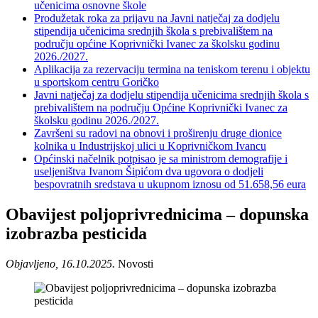
učenicima osnovne škole
Produžetak roka za prijavu na Javni natječaj za dodjelu
stipendija učenicima srednjih škola s prebivalištem na
području općine Koprivnički Ivanec za školsku godinu
2026./2027.
Aplikacija za rezervaciju termina na teniskom terenu i objektu
u sportskom centru Goričko
Javni natječaj za dodjelu stipendija učenicima srednjih škola s
prebivalištem na području Općine Koprivnički Ivanec za
školsku godinu 2026./2027.
Završeni su radovi na obnovi i proširenju druge dionice
kolnika u Industrijskoj ulici u Koprivničkom Ivancu
Općinski načelnik potpisao je sa ministrom demografije i
useljeništva Ivanom Šipićom dva ugovora o dodjeli
bespovratnih sredstava u ukupnom iznosu od 51.658,56 eura
Obavijest poljoprivrednicima – dopunska
izobrazba pesticida
Objavljeno, 16.10.2025.
Novosti