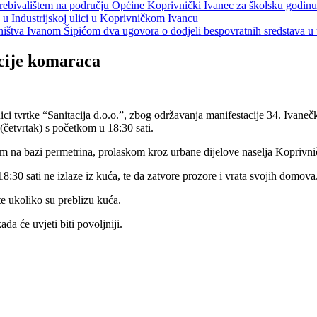
s prebivalištem na području Općine Koprivnički Ivanec za školsku godin
a u Industrijskoj ulici u Koprivničkom Ivancu
jeništva Ivanom Šipićom dva ugovora o dodjeli bespovratnih sredstava
cije komaraca
ici tvrtke “Sanitacija d.o.o.”, zbog održavanja manifestacije 34. Ivaneč
četvrtak) s početkom u 18:30 sati.
m na bazi permetrina, prolaskom kroz urbane dijelove naselja Koprivni
:30 sati ne izlaze iz kuća, te da zatvore prozore i vrata svojih domova
te ukoliko su preblizu kuća.
a će uvjeti biti povoljniji.