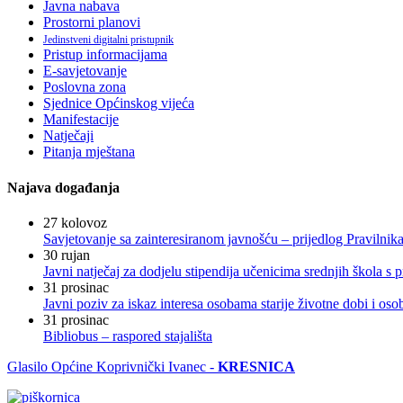
Javna nabava
Prostorni planovi
Jedinstveni digitalni pristupnik
Pristup informacijama
E-savjetovanje
Poslovna zona
Sjednice Općinskog vijeća
Manifestacije
Natječaji
Pitanja mještana
Najava događanja
27
kolovoz
Savjetovanje sa zainteresiranom javnošću – prijedlog Pravilni
30
rujan
Javni natječaj za dodjelu stipendija učenicima srednjih škola 
31
prosinac
Javni poziv za iskaz interesa osobama starije životne dobi i os
31
prosinac
Bibliobus – raspored stajališta
Glasilo Općine Koprivnički Ivanec -
KRESNICA