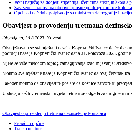
Javni natječaj za dodjelu stipendija učenicima srednjih škola 
Završeni su radovi na obnovi i proširenju druge dionice kolnik
Općinski načelnik potpisao je sa ministrom demografije i usel
Obavijest o provođenju tretmana dezinsek
Objavljeno, 30.8.2023.
Novosti
Obavještavaju se svi mještani naselja Koprivnički Ivanec da će djelatn
području naselja Koprivnički Ivanec dana 31. kolovoza 2023. godine (
Mjere se vrše metodom toplog zamagljivanja (zadimljavanja) sredstvo
Molimo sve mještane naselja Koprivnički Ivanec da ovaj četvrtak iza 18
Također molimo da obavijestite pčelare da košnice zatvore ili premjes
U slučaju loših vremenskih uvjeta tretman se odgađa za drugi termin kad
Obavijest o provođenju tretmana dezinsekcije komaraca
Proračun općine
Transparentnost