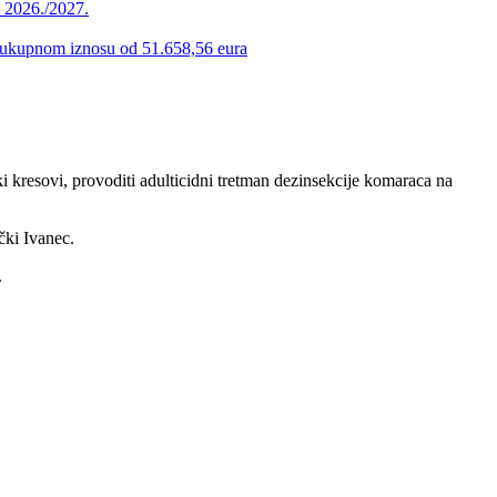
u 2026./2027.
 u ukupnom iznosu od 51.658,56 eura
ki kresovi, provoditi adulticidni tretman dezinsekcije komaraca na
čki Ivanec.
.