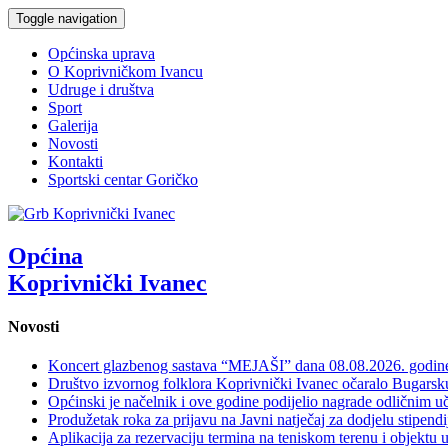
Toggle navigation
Općinska uprava
O Koprivničkom Ivancu
Udruge i društva
Sport
Galerija
Novosti
Kontakti
Sportski centar Goričko
Općina
Koprivnički Ivanec
Novosti
Koncert glazbenog sastava “MEJAŠI” dana 08.08.2026. godi
Društvo izvornog folklora Koprivnički Ivanec očaralo Bugars
Općinski je načelnik i ove godine podijelio nagrade odličnim 
Produžetak roka za prijavu na Javni natječaj za dodjelu stipen
Aplikacija za rezervaciju termina na teniskom terenu i objektu