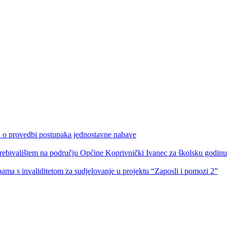
ka o provedbi postupaka jednostavne nabave
s prebivalištem na području Općine Koprivnički Ivanec za školsku godin
obama s invaliditetom za sudjelovanje u projektu “Zaposli i pomozi 2”