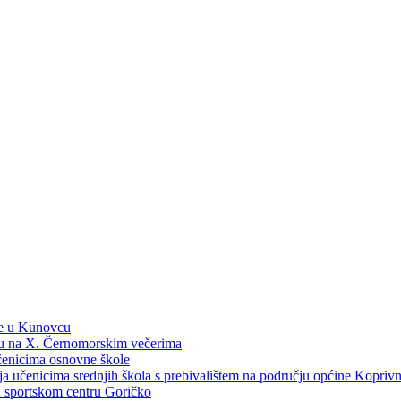
ne u Kunovcu
ku na X. Černomorskim večerima
učenicima osnovne škole
dija učenicima srednjih škola s prebivalištem na području općine Kopri
 u sportskom centru Goričko