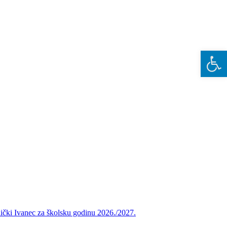
Open 
vnički Ivanec za školsku godinu 2026./2027.