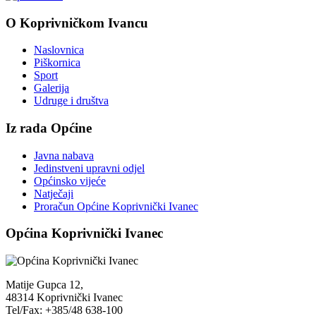
O Koprivničkom Ivancu
Naslovnica
Piškornica
Sport
Galerija
Udruge i društva
Iz rada Općine
Javna nabava
Jedinstveni upravni odjel
Općinsko vijeće
Natječaji
Proračun Općine Koprivnički Ivanec
Općina Koprivnički Ivanec
Matije Gupca 12,
48314 Koprivnički Ivanec
Tel/Fax: +385/48 638-100