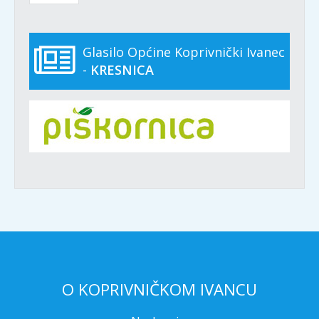
Glasilo Općine Koprivnički Ivanec
-
KRESNICA
O KOPRIVNIČKOM IVANCU