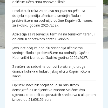
odličnim učenicima osnovne škole
Produžetak roka za prijavu na Javni natječaj za
dodjelu stipendija učenicima srednjih škola s
prebivalištem na području općine Koprivnički Ivanec
za školsku godinu 2026./2027.
Aplikacija za rezervaciju termina na teniskom terenu i
objektu u sportskom centru Goričko
Javni natječaj za dodjelu stipendija učenicima
srednjih škola s prebivalištem na području Općine
Koprivnički Ivanec za školsku godinu 2026./2027.
Završeni su radovi na obnovi i proširenju druge
dionice kolnika u Industrijskoj ulici u Koprivničkom
Ivancu
Općinski načelnik potpisao je sa ministrom
demografije i useljeništva Ivanom Šipićom dva
ugovora o dodjeli bespovratnih sredstava u ukupnom
iznosu od 51.658,56 eura