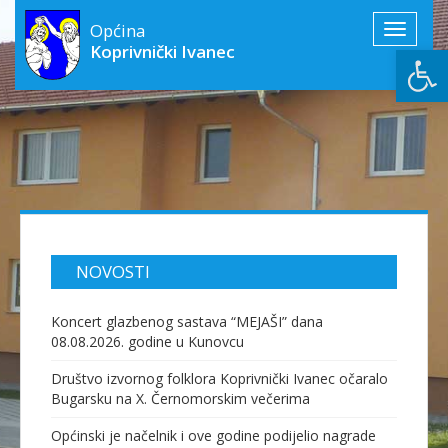
Općina
Toggle
Open
Koprivnički Ivanec
navigati
NOVOSTI
Koncert glazbenog sastava “MEJAŠI” dana
08.08.2026. godine u Kunovcu
Društvo izvornog folklora Koprivnički Ivanec očaralo
Bugarsku na X. Černomorskim večerima
Općinski je načelnik i ove godine podijelio nagrade