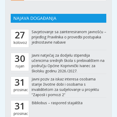
NAJAVA DOGAĐANJA
27
Savjetovanje sa zainteresiranom javnošću –
prijedlog Pravilnika o provedbi postupaka
jednostavne nabave
kolovoz
30
Javni natječaj za dodjelu stipendija
učenicima srednjih škola s prebivalištem na
području Općine Koprivnički Ivanec za
rujan
školsku godinu 2026./2027.
31
Javni poziv za iskaz interesa osobama
starije životne dobi i osobama s
invaliditetom za sudjelovanje u projektu
prosinac
“Zaposli i pomozi 2”
31
Bibliobus – raspored stajališta
prosinac