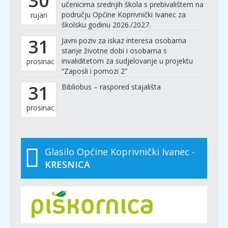
30
učenicima srednjih škola s prebivalištem na
području Općine Koprivnički Ivanec za
rujan
školsku godinu 2026./2027.
31
Javni poziv za iskaz interesa osobama
starije životne dobi i osobama s
invaliditetom za sudjelovanje u projektu
prosinac
“Zaposli i pomozi 2”
31
Bibliobus – raspored stajališta
prosinac
Glasilo Općine Koprivnički Ivanec -
KRESNICA