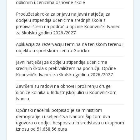
odličnim učenicima osnovne škole
Produžetak roka za prijavu na Javni natječaj za
dodjelu stipendija učenicima srednjih škola s
prebivalištem na području općine Koprivnički Ivanec
za školsku godinu 2026./2027.
Aplikacija za rezervaciju termina na teniskom terenu i
objektu u sportskom centru Goričko
Javni natječaj za dodjelu stipendija učenicima
srednjih škola s prebivalištem na području Općine
Koprivnički Ivanec za školsku godinu 2026./2027.
Završeni su radovi na obnovi i proširenju druge
dionice kolnika u Industrijskoj ulici u Koprivničkom
Ivancu
Općinski načelnik potpisao je sa ministrom
demografije i useljeništva Ivanom Šipićom dva
ugovora o dodjeli bespovratnih sredstava u ukupnom
iznosu od 51.658,56 eura