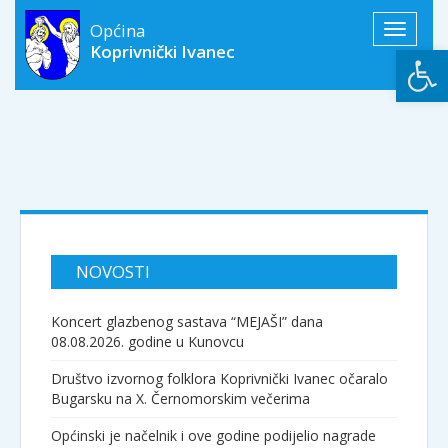
Općina
Toggle
Open
Koprivnički Ivanec
navigati
NOVOSTI
Koncert glazbenog sastava “MEJAŠI” dana
08.08.2026. godine u Kunovcu
Društvo izvornog folklora Koprivnički Ivanec očaralo
Bugarsku na X. Černomorskim večerima
Općinski je načelnik i ove godine podijelio nagrade