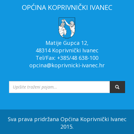
OPĆINA KOPRIVNIČKI IVANEC
Matije Gupca 12,
48314 Koprivnički Ivanec
Tel/Fax: +385/48 638-100
opcina@koprivnicki-ivanec.hr
Sva prava pridržana Općina Koprivnički Ivanec
2015.