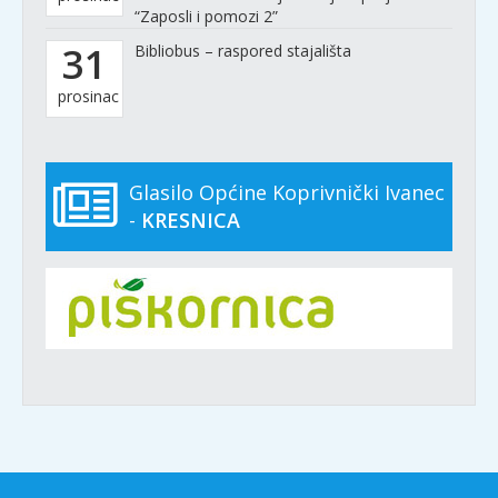
“Zaposli i pomozi 2”
31
Bibliobus – raspored stajališta
prosinac
Glasilo Općine Koprivnički Ivanec
-
KRESNICA