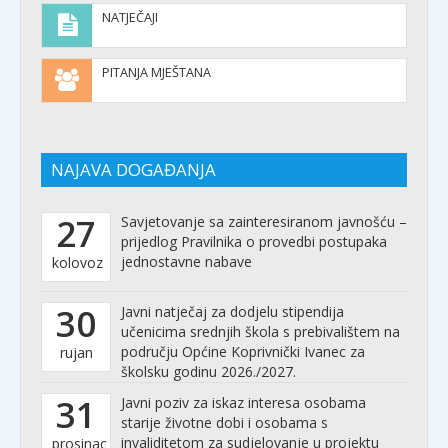
NATJEČAJI
PITANJA MJEŠTANA
NAJAVA DOGAĐANJA
27
Savjetovanje sa zainteresiranom javnošću –
prijedlog Pravilnika o provedbi postupaka
jednostavne nabave
kolovoz
30
Javni natječaj za dodjelu stipendija
učenicima srednjih škola s prebivalištem na
području Općine Koprivnički Ivanec za
rujan
školsku godinu 2026./2027.
31
Javni poziv za iskaz interesa osobama
starije životne dobi i osobama s
invaliditetom za sudjelovanje u projektu
prosinac