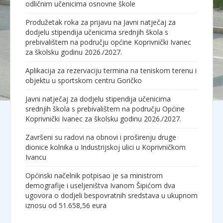
odličnim učenicima osnovne škole
Produžetak roka za prijavu na Javni natječaj za
dodjelu stipendija učenicima srednjih škola s
prebivalištem na području općine Koprivnički Ivanec
za školsku godinu 2026./2027.
Aplikacija za rezervaciju termina na teniskom terenu i
objektu u sportskom centru Goričko
Javni natječaj za dodjelu stipendija učenicima
srednjih škola s prebivalištem na području Općine
Koprivnički Ivanec za školsku godinu 2026./2027.
Završeni su radovi na obnovi i proširenju druge
dionice kolnika u Industrijskoj ulici u Koprivničkom
Ivancu
Općinski načelnik potpisao je sa ministrom
demografije i useljeništva Ivanom Šipićom dva
ugovora o dodjeli bespovratnih sredstava u ukupnom
iznosu od 51.658,56 eura