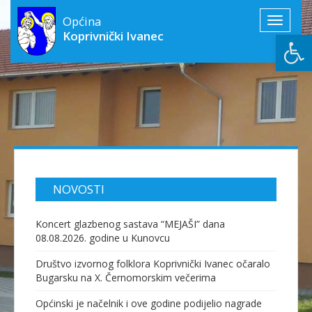
Općina
Toggle
Open
Koprivnički Ivanec
navigati
NOVOSTI
Koncert glazbenog sastava “MEJAŠI” dana
08.08.2026. godine u Kunovcu
Društvo izvornog folklora Koprivnički Ivanec očaralo
Bugarsku na X. Černomorskim večerima
Općinski je načelnik i ove godine podijelio nagrade