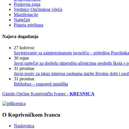
Poslovna zona
Sjednice Općinskog vijeća
Manifestacije
Natječaji
Pitanja mještana
Najava događanja
27
kolovoz
Savjetovanje sa zainteresiranom javnošću – prijedlog Pravilni
30
rujan
Javni natječaj za dodjelu stipendija učenicima srednjih škola 
31
prosinac
Javni poziv za iskaz interesa osobama starije životne dobi i os
31
prosinac
Bibliobus – raspored stajališta
Glasilo Općine Koprivnički Ivanec -
KRESNICA
O Koprivničkom Ivancu
Naslovnica