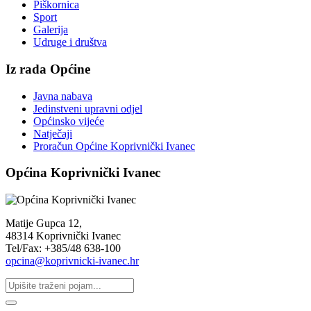
Piškornica
Sport
Galerija
Udruge i društva
Iz rada Općine
Javna nabava
Jedinstveni upravni odjel
Općinsko vijeće
Natječaji
Proračun Općine Koprivnički Ivanec
Općina Koprivnički Ivanec
Matije Gupca 12,
48314 Koprivnički Ivanec
Tel/Fax: +385/48 638-100
opcina@koprivnicki-ivanec.hr