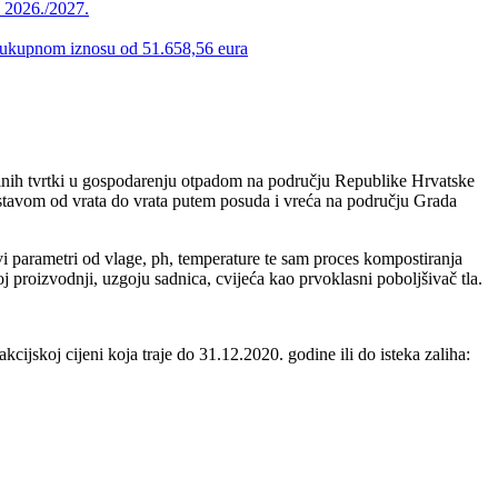
u 2026./2027.
 u ukupnom iznosu od 51.658,56 eura
ih tvrtki u gospodarenju otpadom na području Republike Hrvatske
stavom od vrata do vrata putem posuda i vreća na području Grada
 parametri od vlage, ph, temperature te sam proces kompostiranja
 proizvodnji, uzgoju sadnica, cvijeća kao prvoklasni poboljšivač tla.
jskoj cijeni koja traje do 31.12.2020. godine ili do isteka zaliha: