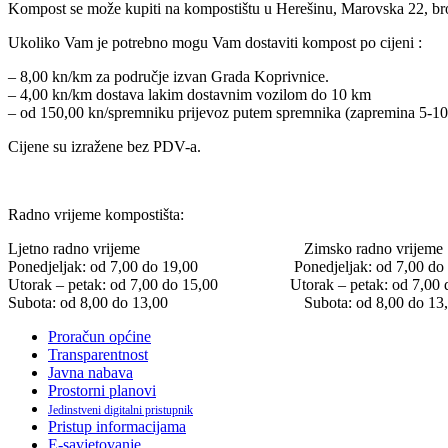
Kompost se može kupiti na kompostištu u Herešinu, Marovska 22, bro
Ukoliko Vam je potrebno mogu Vam dostaviti kompost po cijeni :
– 8,00 kn/km za područje izvan Grada Koprivnice.
– 4,00 kn/km dostava lakim dostavnim vozilom do 10 km
– od 150,00 kn/spremniku prijevoz putem spremnika (zapremina 5-1
Cijene su izražene bez PDV-a.
Radno vrijeme kompostišta:
Ljetno radno vrijeme Zimsko radno vrijeme
Ponedjeljak: od 7,00 do 19,00 Ponedjeljak: od 7,00 do 
Utorak – petak: od 7,00 do 15,00 Utorak – petak: od 7,00 d
Subota: od 8,00 do 13,00 Subota: od 8,00 do 13,
Proračun općine
Transparentnost
Javna nabava
Prostorni planovi
Jedinstveni digitalni pristupnik
Pristup informacijama
E-savjetovanje