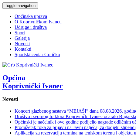
Toggle navigation
Općinska uprava
O Koprivničkom Ivancu
Udruge i društva
Sport
Galerija
Novosti
Kontakti
Sportski centar Goričko
Općina
Koprivnički Ivanec
Novosti
Koncert glazbenog sastava “MEJAŠI” dana 08.08.2026. godi
Društvo izvornog folklora Koprivnički Ivanec očaralo Bugars
Općinski je načelnik i ove godine podijelio nagrade odličnim 
Produžetak roka za prijavu na Javni natječaj za dodjelu stipen
Aplikacija za rezervaciju termina na teniskom terenu i objektu