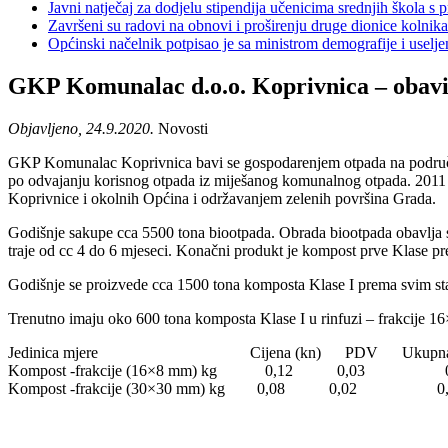
Javni natječaj za dodjelu stipendija učenicima srednjih škola 
Završeni su radovi na obnovi i proširenju druge dionice kolnik
Općinski načelnik potpisao je sa ministrom demografije i usel
GKP Komunalac d.o.o. Koprivnica – obavij
Objavljeno, 24.9.2020.
Novosti
GKP Komunalac Koprivnica bavi se gospodarenjem otpada na područj
po odvajanju korisnog otpada iz miješanog komunalnog otpada. 2011 g
Koprivnice i okolnih Općina i održavanjem zelenih površina Grada.
Godišnje sakupe cca 5500 tona biootpada. Obrada biootpada obavlja 
traje od cc 4 do 6 mjeseci. Konačni produkt je kompost prve Klase pre
Godišnje se proizvede cca 1500 tona komposta Klase I prema svim s
Trenutno imaju oko 600 tona komposta Klase I u rinfuzi – frakcije 16
Jedinica mjere Cijena (kn) PDV Ukupna cij
Kompost -frakcije (16×8 mm) kg 0,12 0,03 0
Kompost -frakcije (30×30 mm) kg 0,08 0,02 0,