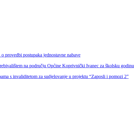
ka o provedbi postupaka jednostavne nabave
s prebivalištem na području Općine Koprivnički Ivanec za školsku godin
obama s invaliditetom za sudjelovanje u projektu “Zaposli i pomozi 2”