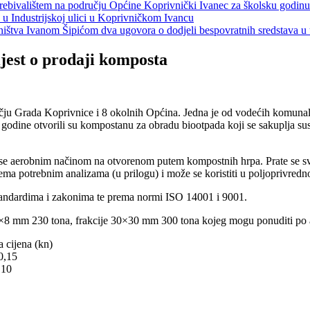
s prebivalištem na području Općine Koprivnički Ivanec za školsku godin
a u Industrijskoj ulici u Koprivničkom Ivancu
jeništva Ivanom Šipićom dva ugovora o dodjeli bespovratnih sredstava
est o prodaji komposta
u Grada Koprivnice i 8 okolnih Općina. Jedna je od vodećih komunaln
odine otvorili su kompostanu za obradu biootpada koji se sakuplja su
se aerobnim načinom na otvorenom putem kompostnih hrpa. Prate se svi
ma potrebnim analizama (u prilogu) i može se koristiti u poljoprivrednoj
tandardima i zakonima te prema normi ISO 14001 i 9001.
×8 mm 230 tona, frakcije 30×30 mm 300 tona kojeg mogu ponuditi po akci
ena (kn)
,15
10