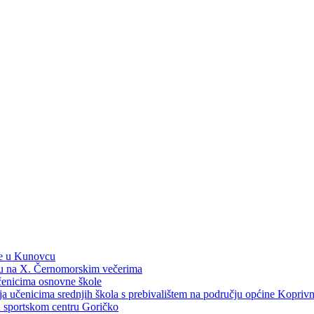
ne u Kunovcu
ku na X. Černomorskim večerima
učenicima osnovne škole
dija učenicima srednjih škola s prebivalištem na području općine Kopri
 u sportskom centru Goričko