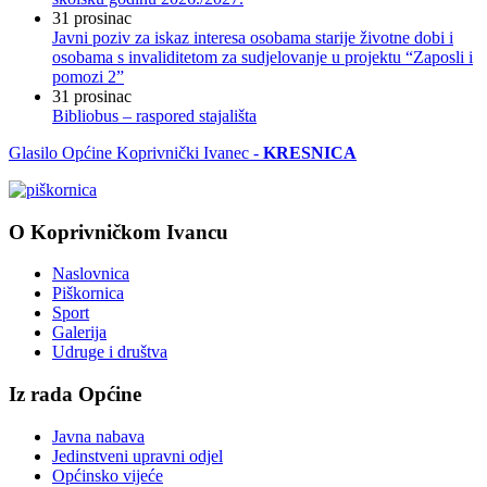
31
prosinac
Javni poziv za iskaz interesa osobama starije životne dobi i
osobama s invaliditetom za sudjelovanje u projektu “Zaposli i
pomozi 2”
31
prosinac
Bibliobus – raspored stajališta
Glasilo Općine Koprivnički Ivanec -
KRESNICA
O Koprivničkom Ivancu
Naslovnica
Piškornica
Sport
Galerija
Udruge i društva
Iz rada Općine
Javna nabava
Jedinstveni upravni odjel
Općinsko vijeće