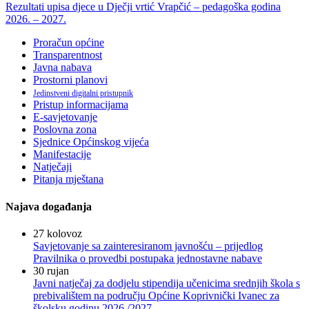
Rezultati upisa djece u Dječji vrtić Vrapčić – pedagoška godina
2026. – 2027.
Proračun općine
Transparentnost
Javna nabava
Prostorni planovi
Jedinstveni digitalni pristupnik
Pristup informacijama
E-savjetovanje
Poslovna zona
Sjednice Općinskog vijeća
Manifestacije
Natječaji
Pitanja mještana
Najava događanja
27
kolovoz
Savjetovanje sa zainteresiranom javnošću – prijedlog
Pravilnika o provedbi postupaka jednostavne nabave
30
rujan
Javni natječaj za dodjelu stipendija učenicima srednjih škola s
prebivalištem na području Općine Koprivnički Ivanec za
školsku godinu 2026./2027.