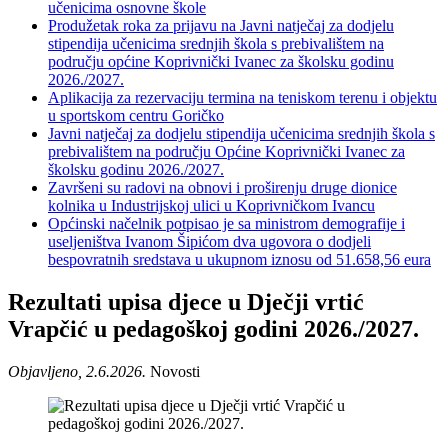
učenicima osnovne škole
Produžetak roka za prijavu na Javni natječaj za dodjelu
stipendija učenicima srednjih škola s prebivalištem na
području općine Koprivnički Ivanec za školsku godinu
2026./2027.
Aplikacija za rezervaciju termina na teniskom terenu i objektu
u sportskom centru Goričko
Javni natječaj za dodjelu stipendija učenicima srednjih škola s
prebivalištem na području Općine Koprivnički Ivanec za
školsku godinu 2026./2027.
Završeni su radovi na obnovi i proširenju druge dionice
kolnika u Industrijskoj ulici u Koprivničkom Ivancu
Općinski načelnik potpisao je sa ministrom demografije i
useljeništva Ivanom Šipićom dva ugovora o dodjeli
bespovratnih sredstava u ukupnom iznosu od 51.658,56 eura
Rezultati upisa djece u Dječji vrtić
Vrapčić u pedagoškoj godini 2026./2027.
Objavljeno, 2.6.2026.
Novosti