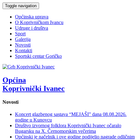
Toggle navigation
Općinska uprava
O Koprivničkom Ivancu
Udruge i društva
Sport
Galerija
Novosti
Kontakti
Sportski centar Goričko
Općina
Koprivnički Ivanec
Novosti
Koncert glazbenog sastava “MEJAŠI” dana 08.08.2026.
godine u Kunovcu
Društvo izvornog folklora Koprivnički Ivanec očaralo
Bugarsku na X. Černomorskim večerima
Općinski je načelnik i ove godine podijelio nagrade odličnim