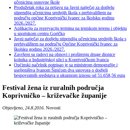
učenicima osnovne škole
Produžetak roka za prijavu na Javni natječaj za dodjelu
stipendija učenicima srednjih škola s prebivalištem na
području općine Koprivnički Ivanec za školsku godinu
2026./2027.
Aplikacija za rezervaciju termina na teniskom terenu i objektu
u sportskom centru Goričko
Javni natječaj za dodjelu stipendija učenicima srednjih škola s
prebivalištem na području Općine Koprivnički Ivanec za
školsku godinu 2026./2027.
Završeni su radovi na obnovi i proširenju druge dionice
kolnika u Industrijskoj ulici u Koprivničkom Ivancu
Općinski načelnik potpisao je sa ministrom demografije i
useljeništva Ivanom Šipićom dva ugovora o dodjeli
bespovratnih sredstava u ukupnom iznosu od 51.658,56 eura
Festival žena iz ruralnih područja
Koprivničko – križevačke županije
Objavljeno, 24.8.2016.
Novosti