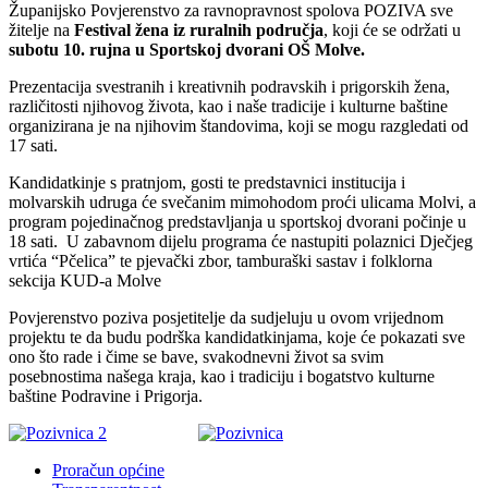
Županijsko Povjerenstvo za ravnopravnost spolova POZIVA sve
žitelje na
Festival žena iz ruralnih područja
, koji će se održati u
subotu 10. rujna u Sportskoj dvorani OŠ Molve.
Prezentacija svestranih i kreativnih podravskih i prigorskih žena,
različitosti njihovog života, kao i naše tradicije i kulturne baštine
organizirana je na njihovim štandovima, koji se mogu razgledati od
17 sati.
Kandidatkinje s pratnjom, gosti te predstavnici institucija i
molvarskih udruga će svečanim mimohodom proći ulicama Molvi, a
program pojedinačnog predstavljanja u sportskoj dvorani počinje u
18 sati. U zabavnom dijelu programa će nastupiti polaznici Dječjeg
vrtića “Pčelica” te pjevački zbor, tamburaški sastav i folklorna
sekcija KUD-a Molve
Povjerenstvo poziva posjetitelje da sudjeluju u ovom vrijednom
projektu te da budu podrška kandidatkinjama, koje će pokazati sve
ono što rade i čime se bave, svakodnevni život sa svim
posebnostima našega kraja, kao i tradiciju i bogatstvo kulturne
baštine Podravine i Prigorja.
Proračun općine