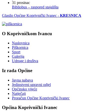
31
prosinac
Bibliobus – raspored stajališta
Glasilo Općine Koprivnički Ivanec -
KRESNICA
O Koprivničkom Ivancu
Naslovnica
Piškornica
Sport
Galerija
Udruge i društva
Iz rada Općine
Javna nabava
Jedinstveni upravni odjel
Općinsko vijeće
Natječaji
Proračun Općine Koprivnički Ivanec
Općina Koprivnički Ivanec