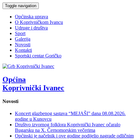
Toggle navigation
Općinska uprava
O Koprivničkom Ivancu
Udruge i društva
Sport
Galerija
Novosti
Kontakti
Sportski centar Goričko
Općina
Koprivnički Ivanec
Novosti
Koncert glazbenog sastava “MEJAŠI” dana 08.08.2026.
godine u Kunovcu
Društvo izvornog folklora Koprivnički Ivanec očaralo
Bugarsku na X. Černomorskim večerima
Općinski je načelnik i ove godine podijelio nagrade odličnim