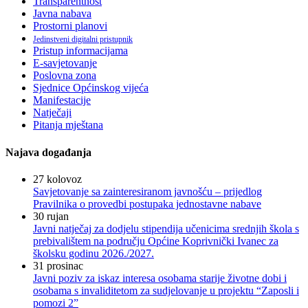
Transparentnost
Javna nabava
Prostorni planovi
Jedinstveni digitalni pristupnik
Pristup informacijama
E-savjetovanje
Poslovna zona
Sjednice Općinskog vijeća
Manifestacije
Natječaji
Pitanja mještana
Najava događanja
27
kolovoz
Savjetovanje sa zainteresiranom javnošću – prijedlog
Pravilnika o provedbi postupaka jednostavne nabave
30
rujan
Javni natječaj za dodjelu stipendija učenicima srednjih škola s
prebivalištem na području Općine Koprivnički Ivanec za
školsku godinu 2026./2027.
31
prosinac
Javni poziv za iskaz interesa osobama starije životne dobi i
osobama s invaliditetom za sudjelovanje u projektu “Zaposli i
pomozi 2”