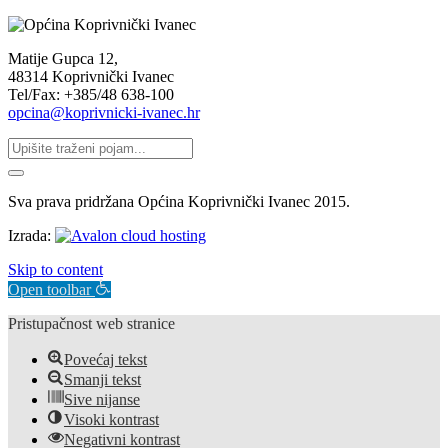
Matije Gupca 12,
48314 Koprivnički Ivanec
Tel/Fax: +385/48 638-100
opcina@koprivnicki-ivanec.hr
Sva prava pridržana Općina Koprivnički Ivanec 2015.
Izrada:
Skip to content
Open toolbar
Pristupačnost web stranice
Povećaj tekst
Smanji tekst
Sive nijanse
Visoki kontrast
Negativni kontrast