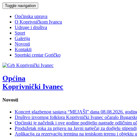
Toggle navigation
Općinska uprava
O Koprivničkom Ivancu
Udruge i društva
Sport
Galerija
Novosti
Kontakti
Sportski centar Goričko
Općina
Koprivnički Ivanec
Novosti
Koncert glazbenog sastava “MEJAŠI” dana 08.08.2026. godi
Društvo izvornog folklora Koprivnički Ivanec očaralo Bugars
Općinski je načelnik i ove godine podijelio nagrade odličnim 
Produžetak roka za prijavu na Javni natječaj za dodjelu stipen
Aplikacija za rezervaciju termina na teniskom terenu i objektu