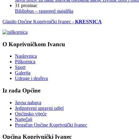
31
prosinac
Bibliobus – raspored stajališta
Glasilo Općine Koprivnički Ivanec -
KRESNICA
O Koprivničkom Ivancu
Naslovnica
Piškornica
Sport
Galerija
Udruge i društva
Iz rada Općine
Javna nabava
Jedinstveni upravni odjel
Općinsko vijeće
Natječaji
Proračun Općine Koprivnički Ivanec
Općina Koprivnički Ivanec