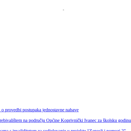
ka o provedbi postupaka jednostavne nabave
s prebivalištem na području Općine Koprivnički Ivanec za školsku godin
obama s invaliditetom za sudjelovanje u projektu “Zaposli i pomozi 2”