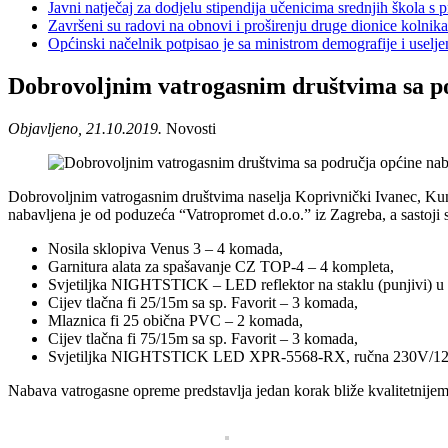
Javni natječaj za dodjelu stipendija učenicima srednjih škola 
Završeni su radovi na obnovi i proširenju druge dionice kolnik
Općinski načelnik potpisao je sa ministrom demografije i usel
Dobrovoljnim vatrogasnim društvima sa po
Objavljeno, 21.10.2019.
Novosti
Dobrovoljnim vatrogasnim društvima naselja Koprivnički Ivanec, Kun
nabavljena je od poduzeća “Vatropromet d.o.o.” iz Zagreba, a sastoji 
Nosila sklopiva Venus 3 – 4 komada,
Garnitura alata za spašavanje CZ TOP-4 – 4 kompleta,
Svjetiljka NIGHTSTICK – LED reflektor na staklu (punjivi) u 
Cijev tlačna fi 25/15m sa sp. Favorit – 3 komada,
Mlaznica fi 25 obična PVC – 2 komada,
Cijev tlačna fi 75/15m sa sp. Favorit – 3 komada,
Svjetiljka NIGHTSTICK LED XPR-5568-RX, ručna 230V/12V, 
Nabava vatrogasne opreme predstavlja jedan korak bliže kvalitetnijem 