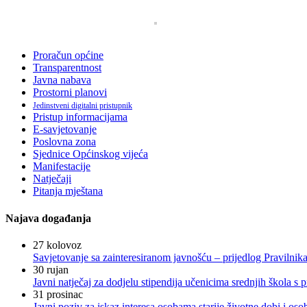
Proračun općine
Transparentnost
Javna nabava
Prostorni planovi
Jedinstveni digitalni pristupnik
Pristup informacijama
E-savjetovanje
Poslovna zona
Sjednice Općinskog vijeća
Manifestacije
Natječaji
Pitanja mještana
Najava događanja
27
kolovoz
Savjetovanje sa zainteresiranom javnošću – prijedlog Pravilni
30
rujan
Javni natječaj za dodjelu stipendija učenicima srednjih škola 
31
prosinac
Javni poziv za iskaz interesa osobama starije životne dobi i os