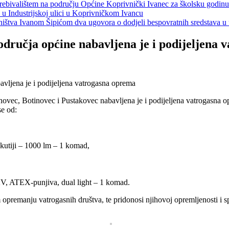
s prebivalištem na području Općine Koprivnički Ivanec za školsku godin
a u Industrijskoj ulici u Koprivničkom Ivancu
jeništva Ivanom Šipićom dva ugovora o dodjeli bespovratnih sredstava
dručja općine nabavljena je i podijeljena 
ovec, Botinovec i Pustakovec nabavljena je i podijeljena vatrogasna 
se od:
kutiji – 1000 lm – 1 komad,
ATEX-punjiva, dual light – 1 komad.
opremanju vatrogasnih društva, te pridonosi njihovoj opremljenosti i s