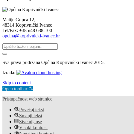
Matije Gupca 12,
48314 Koprivnički Ivanec
Tel/Fax: +385/48 638-100
opcina@koprivnicki-ivanec.hr
Sva prava pridržana Općina Koprivnički Ivanec 2015.
Izrada:
Skip to content
Open toolbar
Pristupačnost web stranice
Povećaj tekst
Smanji tekst
Sive nijanse
Visoki kontrast
Negativni kontrast