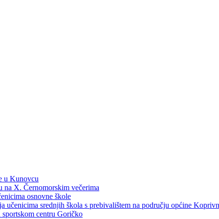
ne u Kunovcu
ku na X. Černomorskim večerima
učenicima osnovne škole
dija učenicima srednjih škola s prebivalištem na području općine Kopri
 u sportskom centru Goričko