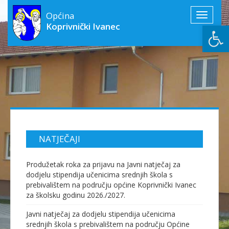
Općina
Toggle
Open
Koprivnički Ivanec
navigati
NATJEČAJI
Produžetak roka za prijavu na Javni natječaj za
dodjelu stipendija učenicima srednjih škola s
prebivalištem na području općine Koprivnički Ivanec
za školsku godinu 2026./2027.
Javni natječaj za dodjelu stipendija učenicima
srednjih škola s prebivalištem na području Općine