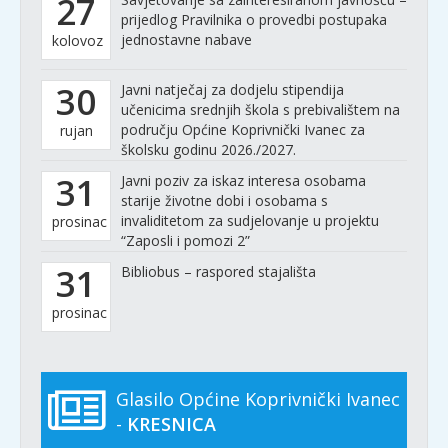
27
prijedlog Pravilnika o provedbi postupaka
jednostavne nabave
kolovoz
30
Javni natječaj za dodjelu stipendija
učenicima srednjih škola s prebivalištem na
području Općine Koprivnički Ivanec za
rujan
školsku godinu 2026./2027.
31
Javni poziv za iskaz interesa osobama
starije životne dobi i osobama s
invaliditetom za sudjelovanje u projektu
prosinac
“Zaposli i pomozi 2”
31
Bibliobus – raspored stajališta
prosinac
Glasilo Općine Koprivnički Ivanec
-
KRESNICA