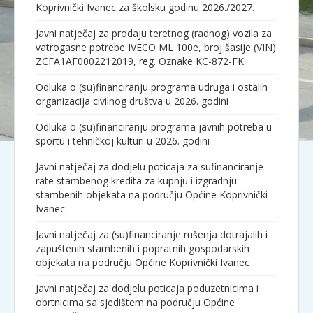
Koprivnički Ivanec za školsku godinu 2026./2027.
Javni natječaj za prodaju teretnog (radnog) vozila za
vatrogasne potrebe IVECO ML 100e, broj šasije (VIN)
ZCFA1AF0002212019, reg. Oznake KC-872-FK
Odluka o (su)financiranju programa udruga i ostalih
organizacija civilnog društva u 2026. godini
Odluka o (su)financiranju programa javnih potreba u
sportu i tehničkoj kulturi u 2026. godini
Javni natječaj za dodjelu poticaja za sufinanciranje
rate stambenog kredita za kupnju i izgradnju
stambenih objekata na području Općine Koprivnički
Ivanec
Javni natječaj za (su)financiranje rušenja dotrajalih i
zapuštenih stambenih i popratnih gospodarskih
objekata na području Općine Koprivnički Ivanec
Javni natječaj za dodjelu poticaja poduzetnicima i
obrtnicima sa sjedištem na području Općine