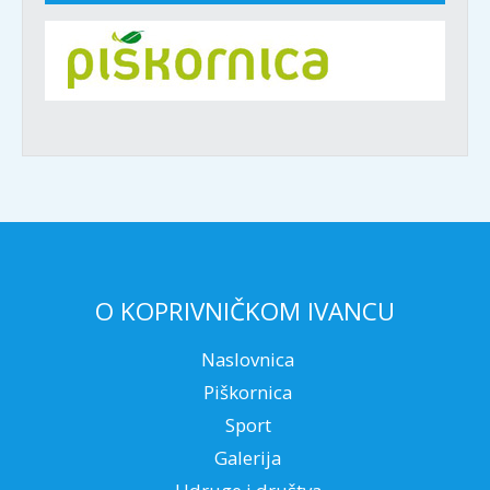
O KOPRIVNIČKOM IVANCU
Naslovnica
Piškornica
Sport
Galerija