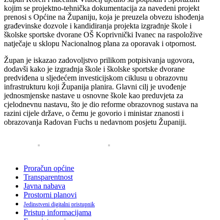
kojim se projektno-tehnička dokumentacija za navedeni projekt
prenosi s Općine na Županiju, koja je preuzela obvezu ishođenja
građevinske dozvole i kandidiranja projekta izgradnje škole i
školske sportske dvorane OŠ Koprivnički Ivanec na raspoložive
natječaje u sklopu Nacionalnog plana za oporavak i otpornost.
Župan je iskazao zadovoljstvo prilikom potpisivanja ugovora,
dodavši kako je izgradnja škole i školske sportske dvorane
predviđena u sljedećem investicijskom ciklusu u obrazovnu
infrastrukturu koji Županija planira. Glavni cilj je uvođenje
jednosmjenske nastave u osnovne škole kao preduvjeta za
cjelodnevnu nastavu, što je dio reforme obrazovnog sustava na
razini cijele države, o čemu je govorio i ministar znanosti i
obrazovanja Radovan Fuchs u nedavnom posjetu Županiji.
Proračun općine
Transparentnost
Javna nabava
Prostorni planovi
Jedinstveni digitalni pristupnik
Pristup informacijama