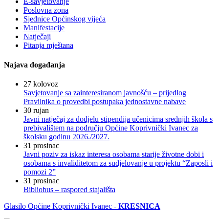
E-savjetovanje
Poslovna zona
Sjednice Općinskog vijeća
Manifestacije
Natječaji
Pitanja mještana
Najava događanja
27
kolovoz
Savjetovanje sa zainteresiranom javnošću – prijedlog
Pravilnika o provedbi postupaka jednostavne nabave
30
rujan
Javni natječaj za dodjelu stipendija učenicima srednjih škola s
prebivalištem na području Općine Koprivnički Ivanec za
školsku godinu 2026./2027.
31
prosinac
Javni poziv za iskaz interesa osobama starije životne dobi i
osobama s invaliditetom za sudjelovanje u projektu “Zaposli i
pomozi 2”
31
prosinac
Bibliobus – raspored stajališta
Glasilo Općine Koprivnički Ivanec -
KRESNICA