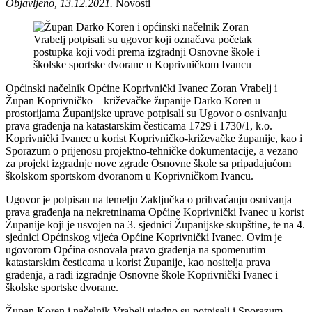
Objavljeno, 13.12.2021.
Novosti
Općinski načelnik Općine Koprivnički Ivanec Zoran Vrabelj i
Župan Koprivničko – križevačke županije Darko Koren u
prostorijama Županijske uprave potpisali su Ugovor o osnivanju
prava građenja na katastarskim česticama 1729 i 1730/1, k.o.
Koprivnički Ivanec u korist Koprivničko-križevačke županije, kao i
Sporazum o prijenosu projektno-tehničke dokumentacije, a vezano
za projekt izgradnje nove zgrade Osnovne škole sa pripadajućom
školskom sportskom dvoranom u Koprivničkom Ivancu.
Ugovor je potpisan na temelju Zaključka o prihvaćanju osnivanja
prava građenja na nekretninama Općine Koprivnički Ivanec u korist
Županije koji je usvojen na 3. sjednici Županijske skupštine, te na 4.
sjednici Općinskog vijeća Općine Koprivnički Ivanec. Ovim je
ugovorom Općina osnovala pravo građenja na spomenutim
katastarskim česticama u korist Županije, kao nositelja prava
građenja, a radi izgradnje Osnovne škole Koprivnički Ivanec i
školske sportske dvorane.
Župan Koren i načelnik Vrabelj ujedno su potpisali i Sporazum