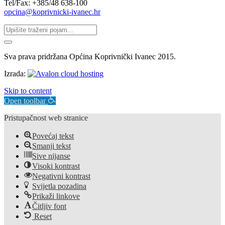
Tel/Fax: +385/48 638-100
opcina@koprivnicki-ivanec.hr
Sva prava pridržana Općina Koprivnički Ivanec 2015.
Izrada:
Skip to content
Open toolbar
Pristupačnost web stranice
Povećaj tekst
Smanji tekst
Sive nijanse
Visoki kontrast
Negativni kontrast
Svijetla pozadina
Prikaži linkove
Čitljiv font
Reset