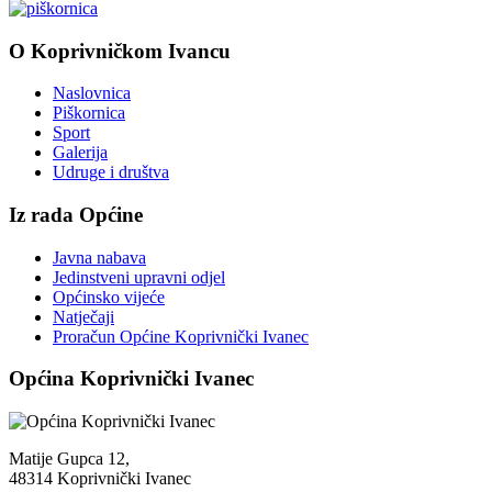
O Koprivničkom Ivancu
Naslovnica
Piškornica
Sport
Galerija
Udruge i društva
Iz rada Općine
Javna nabava
Jedinstveni upravni odjel
Općinsko vijeće
Natječaji
Proračun Općine Koprivnički Ivanec
Općina Koprivnički Ivanec
Matije Gupca 12,
48314 Koprivnički Ivanec