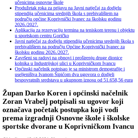
učenicima osnovne škole
Produžetak roka za prijavu na Javni natječaj za dodjelu
stipendija učenicima srednjih škola s prebivalištem na
području općine Koprivnički Ivanec za školsku godinu
2026./2027.
Aplikacija za rezervaciju termina na teniskom terenu i objektu
u sportskom centru Goričko
Javni natječaj za dodjelu stipendija učenicima srednjih škola s
prebivalištem na području Općine Koprivnički Ivanec za
školsku godinu 2026./2027.
Završeni su radovi na obnovi i proširenju druge dionice
kolnika u Industrijskoj ulici u Koprivničkom Ivancu
Općinski načelnik potpisao je sa ministrom demografije i
useljeništva Ivanom Šipićom dva ugovora o dodjeli
bespovratnih sredstava u ukupnom iznosu od 51.658,56 eura
Župan Darko Koren i općinski načelnik
Zoran Vrabelj potpisali su ugovor koji
označava početak postupka koji vodi
prema izgradnji Osnovne škole i školske
sportske dvorane u Koprivničkom Ivancu