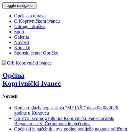
Toggle navigation
Općinska uprava
O Koprivničkom Ivancu
Udruge i društva
Sport
Galerija
Novosti
Kontakti
Sportski centar Goričko
Općina
Koprivnički Ivanec
Novosti
Koncert glazbenog sastava “MEJAŠI” dana 08.08.2026.
godine u Kunovcu
Društvo izvornog folklora Koprivnički Ivanec očaralo
Bugarsku na X. Černomorskim večerima
Općinski je načelnik i ove godine podijelio nagrade odličnim