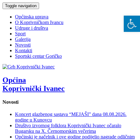
Toggle navigation
Open 
Općinska uprava
O Koprivničkom Ivancu
Udruge i društva
Sport
Galerija
Novosti
Kontakti
Sportski centar Goričko
Općina
Koprivnički Ivanec
Novosti
Koncert glazbenog sastava “MEJAŠI” dana 08.08.2026.
godine u Kunovcu
Društvo izvornog folklora Koprivnički Ivanec očaralo
Bugarsku na X. Černomorskim večerima
Općinski je načelnik i ove godine podijelio nagrade odličnim