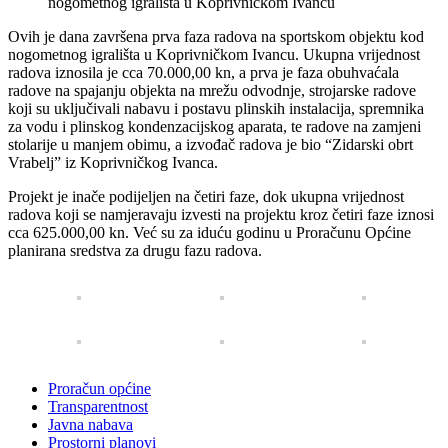
Ovih je dana završena prva faza radova na sportskom objektu kod
nogometnog igrališta u Koprivničkom Ivancu. Ukupna vrijednost
radova iznosila je cca 70.000,00 kn, a prva je faza obuhvaćala
radove na spajanju objekta na mrežu odvodnje, strojarske radove
koji su uključivali nabavu i postavu plinskih instalacija, spremnika
za vodu i plinskog kondenzacijskog aparata, te radove na zamjeni
stolarije u manjem obimu, a izvođač radova je bio “Zidarski obrt
Vrabelj” iz Koprivničkog Ivanca.
Projekt je inače podijeljen na četiri faze, dok ukupna vrijednost
radova koji se namjeravaju izvesti na projektu kroz četiri faze iznosi
cca 625.000,00 kn. Već su za iduću godinu u Proračunu Općine
planirana sredstva za drugu fazu radova.
Proračun općine
Transparentnost
Javna nabava
Prostorni planovi