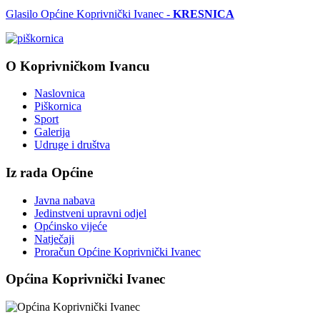
Glasilo Općine Koprivnički Ivanec -
KRESNICA
O Koprivničkom Ivancu
Naslovnica
Piškornica
Sport
Galerija
Udruge i društva
Iz rada Općine
Javna nabava
Jedinstveni upravni odjel
Općinsko vijeće
Natječaji
Proračun Općine Koprivnički Ivanec
Općina Koprivnički Ivanec