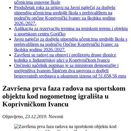
učenicima osnovne škole
Produžetak roka za prijavu na Javni natječaj za dodjelu
stipendija učenicima srednjih škola s prebivalištem na
području općine Koprivnički Ivanec za školsku godinu
2026./2027.
Aplikacija za rezervaciju termina na teniskom terenu i objektu
u sportskom centru Goričko
Javni natječaj za dodjelu stipendija učenicima srednjih škola s
prebivalištem na području Općine Koprivnički Ivanec za
školsku godinu 2026./2027.
Završeni su radovi na obnovi i proširenju druge dionice
kolnika u Industrijskoj ulici u Koprivničkom Ivancu
Općinski načelnik potpisao je sa ministrom demografije i
useljeništva Ivanom Šipićom dva ugovora o dodjeli
bespovratnih sredstava u ukupnom iznosu od 51.658,56 eura
Završena prva faza radova na sportskom
objektu kod nogometnog igrališta u
Koprivničkom Ivancu
Objavljeno, 23.12.2019.
Novosti