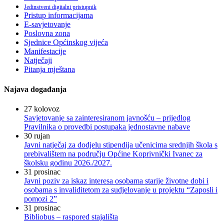
Jedinstveni digitalni pristupnik
Pristup informacijama
E-savjetovanje
Poslovna zona
Sjednice Općinskog vijeća
Manifestacije
Natječaji
Pitanja mještana
Najava događanja
27
kolovoz
Savjetovanje sa zainteresiranom javnošću – prijedlog
Pravilnika o provedbi postupaka jednostavne nabave
30
rujan
Javni natječaj za dodjelu stipendija učenicima srednjih škola s
prebivalištem na području Općine Koprivnički Ivanec za
školsku godinu 2026./2027.
31
prosinac
Javni poziv za iskaz interesa osobama starije životne dobi i
osobama s invaliditetom za sudjelovanje u projektu “Zaposli i
pomozi 2”
31
prosinac
Bibliobus – raspored stajališta