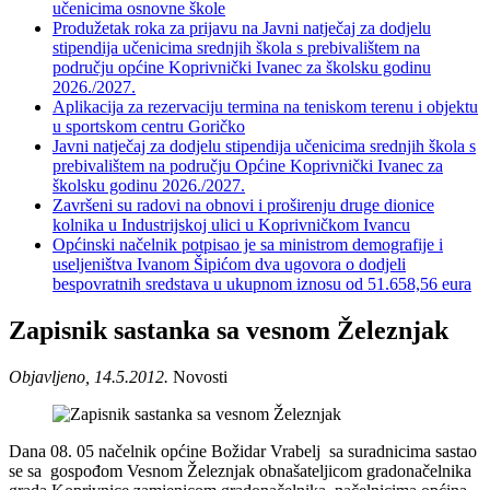
učenicima osnovne škole
Produžetak roka za prijavu na Javni natječaj za dodjelu
stipendija učenicima srednjih škola s prebivalištem na
području općine Koprivnički Ivanec za školsku godinu
2026./2027.
Aplikacija za rezervaciju termina na teniskom terenu i objektu
u sportskom centru Goričko
Javni natječaj za dodjelu stipendija učenicima srednjih škola s
prebivalištem na području Općine Koprivnički Ivanec za
školsku godinu 2026./2027.
Završeni su radovi na obnovi i proširenju druge dionice
kolnika u Industrijskoj ulici u Koprivničkom Ivancu
Općinski načelnik potpisao je sa ministrom demografije i
useljeništva Ivanom Šipićom dva ugovora o dodjeli
bespovratnih sredstava u ukupnom iznosu od 51.658,56 eura
Zapisnik sastanka sa vesnom Železnjak
Objavljeno, 14.5.2012.
Novosti
Dana 08. 05 načelnik općine Božidar Vrabelj sa suradnicima sastao
se sa gospođom Vesnom Železnjak obnašateljicom gradonačelnika