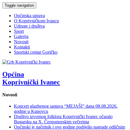
Toggle navigation
Općinska uprava
O Koprivničkom Ivancu
Udruge i društva
Sport
Galerija
Novosti
Kontakti
Sportski centar Goričko
Općina
Koprivnički Ivanec
Novosti
Koncert glazbenog sastava “MEJAŠI” dana 08.08.2026.
godine u Kunovcu
Društvo izvornog folklora Koprivnički Ivanec očaralo
Bugarsku na X. Černomorskim večerima
Općinski je načelnik i ove godine podijelio nagrade odličnim