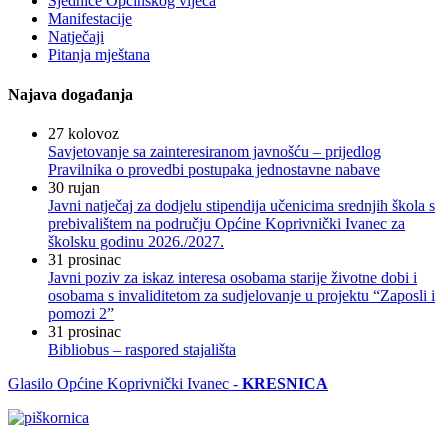
Sjednice Općinskog vijeća
Manifestacije
Natječaji
Pitanja mještana
Najava događanja
27
kolovoz
Savjetovanje sa zainteresiranom javnošću – prijedlog
Pravilnika o provedbi postupaka jednostavne nabave
30
rujan
Javni natječaj za dodjelu stipendija učenicima srednjih škola s
prebivalištem na području Općine Koprivnički Ivanec za
školsku godinu 2026./2027.
31
prosinac
Javni poziv za iskaz interesa osobama starije životne dobi i
osobama s invaliditetom za sudjelovanje u projektu “Zaposli i
pomozi 2”
31
prosinac
Bibliobus – raspored stajališta
Glasilo Općine Koprivnički Ivanec -
KRESNICA