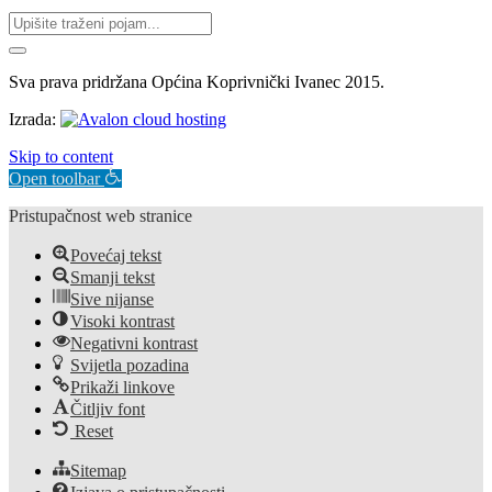
Sva prava pridržana Općina Koprivnički Ivanec 2015.
Izrada:
Skip to content
Open toolbar
Pristupačnost web stranice
Povećaj tekst
Smanji tekst
Sive nijanse
Visoki kontrast
Negativni kontrast
Svijetla pozadina
Prikaži linkove
Čitljiv font
Reset
Sitemap