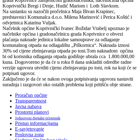
grada Koprivnice zamjenicom gradonačelnika, načelnicima općina
Koprivnički Bregi i Drnje, Hudić Mariom i Loth Slavkom.
Na sastanku su nazočili pročelnica Maja Ištvan Krapinec,
predstavnici Komunalca d.o.o. Milena Marinović i Perica Koštić i
odvjetnica Katarina Vuljak.
Načelnik općine Koprivnički Ivanec Božidar Vrabelj upoznao je
načelnike općina i gradonačelnicu grada Koprivnice o obvezi
plaćanja naknade jedinica lokalne samouprave za odlaganje
komunalnog otpada na odlagalištu „Piškornica“. Naknada iznosi
30% od cijene zbrinjavanja otpada po toni.Tom naknadom općina
bi od korisnika odlaganja otpada godišnje ubrala cca 1.800.000,00
kuna. Dogovoreno je da će u roku 8 dana uskladiti odredbe radne
verzije ugovora utvrditi cijenu zbrinjavanja po toni, rok na koji će se
potpisati ugovor.
Zaključeno je da će se nakon ovoga potpisivanja ugovora nastaviti
suradnja i razgovori oko ostalih problema koji pritišću obje strane.
Proračun općine
Transparentnost
Javna nabava
Prostorni planovi
Jedinstveni digitalni pristupnik
Pristup informacijama
E-savjetovanje
Poslovna zona