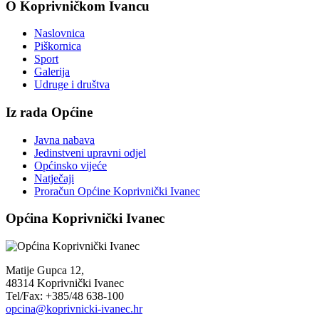
O Koprivničkom Ivancu
Naslovnica
Piškornica
Sport
Galerija
Udruge i društva
Iz rada Općine
Javna nabava
Jedinstveni upravni odjel
Općinsko vijeće
Natječaji
Proračun Općine Koprivnički Ivanec
Općina Koprivnički Ivanec
Matije Gupca 12,
48314 Koprivnički Ivanec
Tel/Fax: +385/48 638-100
opcina@koprivnicki-ivanec.hr