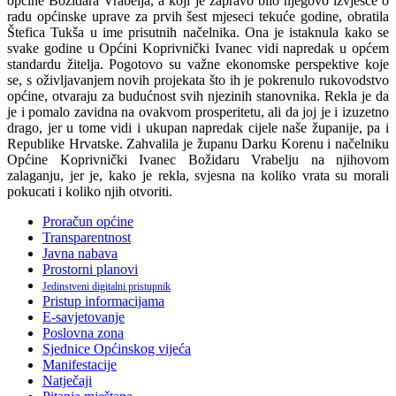
općine Božidara Vrabelja, a koji je zapravo bilo njegovo izvješće o
radu općinske uprave za prvih šest mjeseci tekuće godine, obratila
Štefica Tukša u ime prisutnih načelnika. Ona je istaknula kako se
svake godine u Općini Koprivnički Ivanec vidi napredak u općem
standardu žitelja. Pogotovo su važne ekonomske perspektive koje
se, s oživljavanjem novih projekata što ih je pokrenulo rukovodstvo
općine, otvaraju za budućnost svih njezinih stanovnika. Rekla je da
je i pomalo zavidna na ovakvom prosperitetu, ali da joj je i izuzetno
drago, jer u tome vidi i ukupan napredak cijele naše županije, pa i
Republike Hrvatske. Zahvalila je županu Darku Korenu i načelniku
Općine Koprivnički Ivanec Božidaru Vrabelju na njihovom
zalaganju, jer je, kako je rekla, svjesna na koliko vrata su morali
pokucati i koliko njih otvoriti.
Proračun općine
Transparentnost
Javna nabava
Prostorni planovi
Jedinstveni digitalni pristupnik
Pristup informacijama
E-savjetovanje
Poslovna zona
Sjednice Općinskog vijeća
Manifestacije
Natječaji