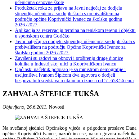
učenicima osnovne škole
Produžetak roka za prijavu na Javni natječaj za dodjelu
stipendija učenicima srednjih škola s prebivalištem na
području općine Koprivnički Ivanec za školsku godinu
2026./2027.
Aplikacija za rezervaciju termina na teniskom terenu i objektu
u sportskom centru Goričko
Javni natječaj za dodjelu stipendija učenicima srednjih škola s
prebivalištem na području Općine Koprivnički Ivanec za
školsku godinu 2026./2027.
Završeni su radovi na obnovi i proširenju druge dionice
kolnika u Industrijskoj ulici u Koprivničkom Ivancu
Općinski načelnik potpisao je sa ministrom demografije i
useljeništva Ivanom Šipićom dva ugovora o dodjeli
bespovratnih sredstava u ukupnom iznosu od 51.658,56 eura
ZAHVALA ŠTEFICE TUKŠA
Objavljeno, 26.6.2011.
Novosti
Na svečanoj sjednici Općinskog vijeća, a prigodom proslave Dana
općine Koprivnički Ivanec, nazočnima se, nakon govora načelnika