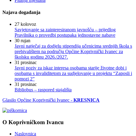
Pitanja mještana
Najava događanja
27
kolovoz
Savjetovanje sa zainteresiranom javnošću – prijedlog
Pravilnika o provedbi postupaka jednostavne nabave
30
rujan
Javni natječaj za dodjelu stipendija učenicima srednjih škola s
prebivalištem na području Općine Koprivnički Ivanec za
školsku godinu 2026./2027.
31
prosinac
Javni poziv za iskaz interesa osobama starije životne dobi i
osobama s invaliditetom za sudjelovanje u projektu “Zaposli i
pomozi 2”
31
prosinac
Bibliobus – raspored stajališta
Glasilo Općine Koprivnički Ivanec -
KRESNICA
O Koprivničkom Ivancu
Naslovnica