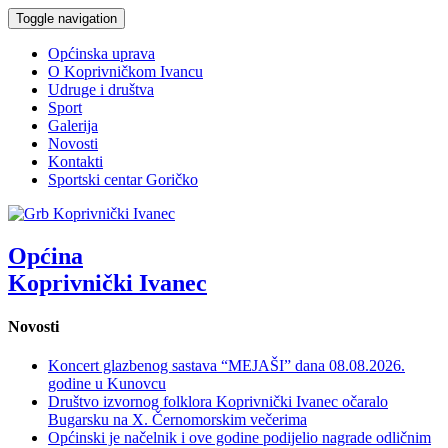
Toggle navigation
Općinska uprava
O Koprivničkom Ivancu
Udruge i društva
Sport
Galerija
Novosti
Kontakti
Sportski centar Goričko
Općina
Koprivnički Ivanec
Novosti
Koncert glazbenog sastava “MEJAŠI” dana 08.08.2026.
godine u Kunovcu
Društvo izvornog folklora Koprivnički Ivanec očaralo
Bugarsku na X. Černomorskim večerima
Općinski je načelnik i ove godine podijelio nagrade odličnim