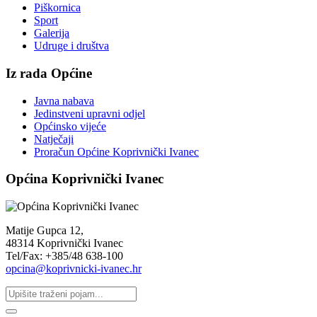
Piškornica
Sport
Galerija
Udruge i društva
Iz rada Općine
Javna nabava
Jedinstveni upravni odjel
Općinsko vijeće
Natječaji
Proračun Općine Koprivnički Ivanec
Općina Koprivnički Ivanec
Matije Gupca 12,
48314 Koprivnički Ivanec
Tel/Fax: +385/48 638-100
opcina@koprivnicki-ivanec.hr