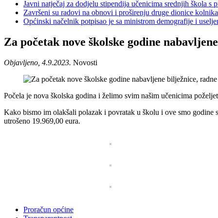
Javni natječaj za dodjelu stipendija učenicima srednjih škola 
Završeni su radovi na obnovi i proširenju druge dionice kolnik
Općinski načelnik potpisao je sa ministrom demografije i usel
Za početak nove školske godine nabavljene 
Objavljeno, 4.9.2023.
Novosti
Počela je nova školska godina i želimo svim našim učenicima poželjet
Kako bismo im olakšali polazak i povratak u školu i ove smo godine s
utrošeno 19.969,00 eura.
Proračun općine