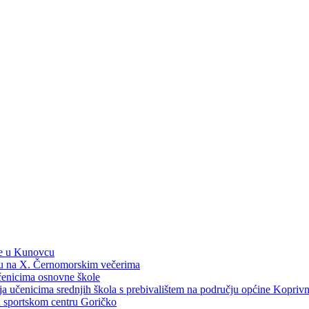
ne u Kunovcu
ku na X. Černomorskim večerima
učenicima osnovne škole
dija učenicima srednjih škola s prebivalištem na području općine Kopri
 u sportskom centru Goričko