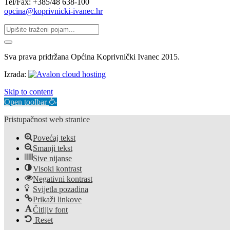
Tel/Fax: +385/48 638-100
opcina@koprivnicki-ivanec.hr
Sva prava pridržana Općina Koprivnički Ivanec 2015.
Izrada:
Skip to content
Open toolbar
Pristupačnost web stranice
Povećaj tekst
Smanji tekst
Sive nijanse
Visoki kontrast
Negativni kontrast
Svijetla pozadina
Prikaži linkove
Čitljiv font
Reset