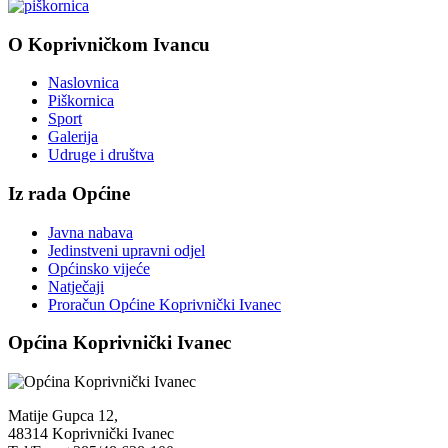
O Koprivničkom Ivancu
Naslovnica
Piškornica
Sport
Galerija
Udruge i društva
Iz rada Općine
Javna nabava
Jedinstveni upravni odjel
Općinsko vijeće
Natječaji
Proračun Općine Koprivnički Ivanec
Općina Koprivnički Ivanec
Matije Gupca 12,
48314 Koprivnički Ivanec