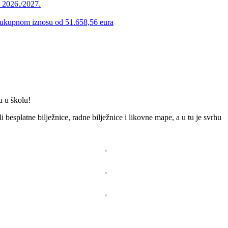
u 2026./2027.
 u ukupnom iznosu od 51.658,56 eura
u u školu!
esplatne bilježnice, radne bilježnice i likovne mape, a u tu je svrhu