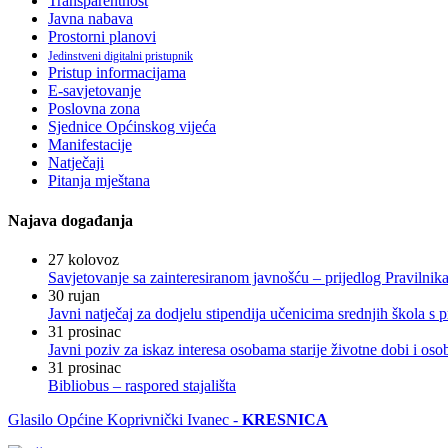
Transparentnost
Javna nabava
Prostorni planovi
Jedinstveni digitalni pristupnik
Pristup informacijama
E-savjetovanje
Poslovna zona
Sjednice Općinskog vijeća
Manifestacije
Natječaji
Pitanja mještana
Najava događanja
27
kolovoz
Savjetovanje sa zainteresiranom javnošću – prijedlog Pravilni
30
rujan
Javni natječaj za dodjelu stipendija učenicima srednjih škola 
31
prosinac
Javni poziv za iskaz interesa osobama starije životne dobi i os
31
prosinac
Bibliobus – raspored stajališta
Glasilo Općine Koprivnički Ivanec -
KRESNICA