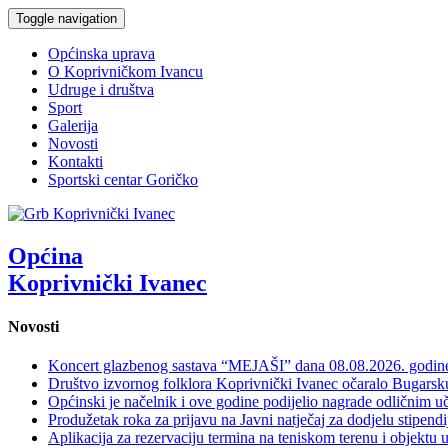
Toggle navigation
Općinska uprava
O Koprivničkom Ivancu
Udruge i društva
Sport
Galerija
Novosti
Kontakti
Sportski centar Goričko
Općina
Koprivnički Ivanec
Novosti
Koncert glazbenog sastava “MEJAŠI” dana 08.08.2026. godi
Društvo izvornog folklora Koprivnički Ivanec očaralo Bugars
Općinski je načelnik i ove godine podijelio nagrade odličnim 
Produžetak roka za prijavu na Javni natječaj za dodjelu stipen
Aplikacija za rezervaciju termina na teniskom terenu i objektu