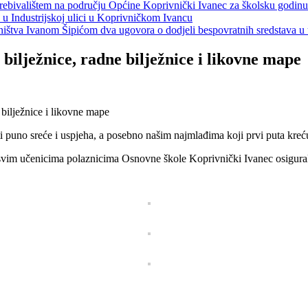
s prebivalištem na području Općine Koprivnički Ivanec za školsku godin
a u Industrijskoj ulici u Koprivničkom Ivancu
jeništva Ivanom Šipićom dva ugovora o dodjeli bespovratnih sredstava
bilježnice, radne bilježnice i likovne mape
i puno sreće i uspjeha, a posebno našim najmlađima koji prvi puta kreć
vim učenicima polaznicima Osnovne škole Koprivnički Ivanec osigurali b