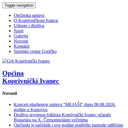
Toggle navigation
Općinska uprava
O Koprivničkom Ivancu
Udruge i društva
Sport
Galerija
Novosti
Kontakti
Sportski centar Goričko
Općina
Koprivnički Ivanec
Novosti
Koncert glazbenog sastava “MEJAŠI” dana 08.08.2026.
godine u Kunovcu
Društvo izvornog folklora Koprivnički Ivanec očaralo
Bugarsku na X. Černomorskim večerima
Općinski je načelnik i ove godine podijelio nagrade odličnim