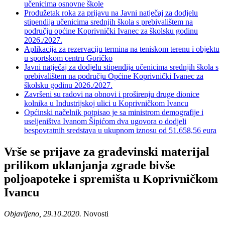
učenicima osnovne škole
Produžetak roka za prijavu na Javni natječaj za dodjelu
stipendija učenicima srednjih škola s prebivalištem na
području općine Koprivnički Ivanec za školsku godinu
2026./2027.
Aplikacija za rezervaciju termina na teniskom terenu i objektu
u sportskom centru Goričko
Javni natječaj za dodjelu stipendija učenicima srednjih škola s
prebivalištem na području Općine Koprivnički Ivanec za
školsku godinu 2026./2027.
Završeni su radovi na obnovi i proširenju druge dionice
kolnika u Industrijskoj ulici u Koprivničkom Ivancu
Općinski načelnik potpisao je sa ministrom demografije i
useljeništva Ivanom Šipićom dva ugovora o dodjeli
bespovratnih sredstava u ukupnom iznosu od 51.658,56 eura
Vrše se prijave za građevinski materijal
prilikom uklanjanja zgrade bivše
poljoapoteke i spremišta u Koprivničkom
Ivancu
Objavljeno, 29.10.2020.
Novosti