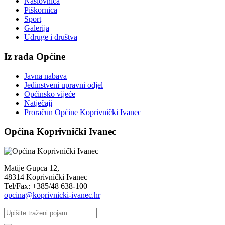
Naslovnica
Piškornica
Sport
Galerija
Udruge i društva
Iz rada Općine
Javna nabava
Jedinstveni upravni odjel
Općinsko vijeće
Natječaji
Proračun Općine Koprivnički Ivanec
Općina Koprivnički Ivanec
Matije Gupca 12,
48314 Koprivnički Ivanec
Tel/Fax: +385/48 638-100
opcina@koprivnicki-ivanec.hr