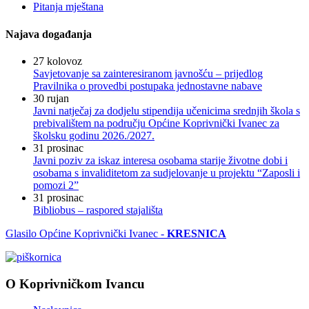
Pitanja mještana
Najava događanja
27
kolovoz
Savjetovanje sa zainteresiranom javnošću – prijedlog
Pravilnika o provedbi postupaka jednostavne nabave
30
rujan
Javni natječaj za dodjelu stipendija učenicima srednjih škola s
prebivalištem na području Općine Koprivnički Ivanec za
školsku godinu 2026./2027.
31
prosinac
Javni poziv za iskaz interesa osobama starije životne dobi i
osobama s invaliditetom za sudjelovanje u projektu “Zaposli i
pomozi 2”
31
prosinac
Bibliobus – raspored stajališta
Glasilo Općine Koprivnički Ivanec -
KRESNICA
O Koprivničkom Ivancu