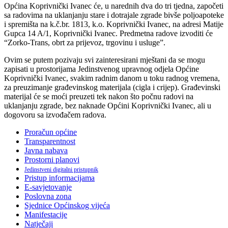
Općina Koprivnički Ivanec će, u narednih dva do tri tjedna, započeti
sa radovima na uklanjanju stare i dotrajale zgrade bivše poljoapoteke
i spremišta na k.č.br. 1813, k.o. Koprivnički Ivanec, na adresi Matije
Gupca 14 A/1, Koprivnički Ivanec. Predmetna radove izvoditi će
“Zorko-Trans, obrt za prijevoz, trgovinu i usluge”.
Ovim se putem pozivaju svi zainteresirani mještani da se mogu
zapisati u prostorijama Jedinstvenog upravnog odjela Općine
Koprivnički Ivanec, svakim radnim danom u toku radnog vremena,
za preuzimanje građevinskog materijala (cigla i crijep). Građevinski
materijal će se moći preuzeti tek nakon što počnu radovi na
uklanjanju zgrade, bez naknade Općini Koprivnički Ivanec, ali u
dogovoru sa izvođačem radova.
Proračun općine
Transparentnost
Javna nabava
Prostorni planovi
Jedinstveni digitalni pristupnik
Pristup informacijama
E-savjetovanje
Poslovna zona
Sjednice Općinskog vijeća
Manifestacije
Natječaji