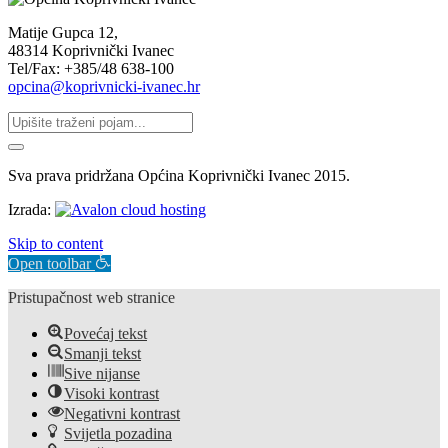
Matije Gupca 12,
48314 Koprivnički Ivanec
Tel/Fax: +385/48 638-100
opcina@koprivnicki-ivanec.hr
Sva prava pridržana Općina Koprivnički Ivanec 2015.
Izrada:
Skip to content
Open toolbar
Pristupačnost web stranice
Povećaj tekst
Smanji tekst
Sive nijanse
Visoki kontrast
Negativni kontrast
Svijetla pozadina