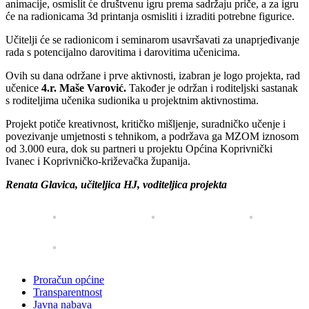
animacije, osmislit će društvenu igru prema sadržaju priče, a za igru
će na radionicama 3d printanja osmisliti i izraditi potrebne figurice.
Učitelji će se radionicom i seminarom usavršavati za unaprjeđivanje
rada s potencijalno darovitima i darovitima učenicima.
Ovih su dana održane i prve aktivnosti, izabran je logo projekta, rad
učenice
4.r. Maše Varović.
Također je održan i roditeljski sastanak
s roditeljima učenika sudionika u projektnim aktivnostima.
Projekt potiče kreativnost, kritičko mišljenje, suradničko učenje i
povezivanje umjetnosti s tehnikom, a podržava ga MZOM iznosom
od 3.000 eura, dok su partneri u projektu Općina Koprivnički
Ivanec i Koprivničko-križevačka županija.
Renata Glavica, učiteljica HJ, voditeljica projekta
Proračun općine
Transparentnost
Javna nabava