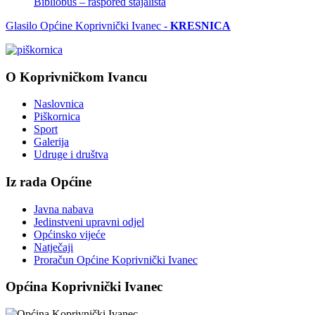
Bibliobus – raspored stajališta
Glasilo Općine Koprivnički Ivanec -
KRESNICA
O Koprivničkom Ivancu
Naslovnica
Piškornica
Sport
Galerija
Udruge i društva
Iz rada Općine
Javna nabava
Jedinstveni upravni odjel
Općinsko vijeće
Natječaji
Proračun Općine Koprivnički Ivanec
Općina Koprivnički Ivanec