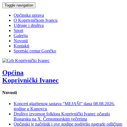
Toggle navigation
Općinska uprava
O Koprivničkom Ivancu
Udruge i društva
Sport
Galerija
Novosti
Kontakti
Sportski centar Goričko
Općina
Koprivnički Ivanec
Novosti
Koncert glazbenog sastava “MEJAŠI” dana 08.08.2026.
godine u Kunovcu
Društvo izvornog folklora Koprivnički Ivanec očaralo
Bugarsku na X. Černomorskim večerima
Općinski je načelnik i ove godine podijelio nagrade odličnim