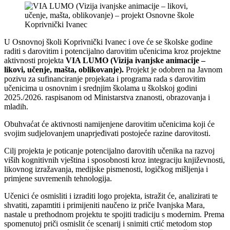
U Osnovnoj školi Koprivnički Ivanec i ove će se školske godine
raditi s darovitim i potencijalno darovitim učenicima kroz projektne
aktivnosti projekta
VIA LUMO (Vizija ivanjske animacije –
likovi, učenje, mašta, oblikovanje).
Projekt je odobren na Javnom
pozivu za sufinanciranje projekata i programa rada s darovitim
učenicima u osnovnim i srednjim školama u školskoj godini
2025./2026. raspisanom od Ministarstva znanosti, obrazovanja i
mladih.
Obuhvaćat će aktivnosti namijenjene darovitim učenicima koji će
svojim sudjelovanjem unaprjeđivati postojeće razine darovitosti.
Cilj projekta je poticanje potencijalno darovitih učenika na razvoj
viših kognitivnih vještina i sposobnosti kroz integraciju književnosti,
likovnog izražavanja, medijske pismenosti, logičkog mišljenja i
primjene suvremenih tehnologija.
Učenici će osmisliti i izraditi logo projekta, istražit će, analizirati te
shvatiti, zapamtiti i primijeniti naučeno iz priče Ivanjska Mara,
nastale u prethodnom projektu te spojiti tradiciju s modernim. Prema
spomenutoj priči osmislit će scenarij i snimiti crtić metodom stop