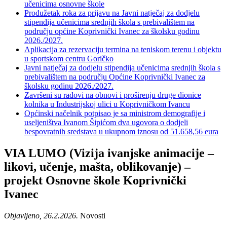
učenicima osnovne škole
Produžetak roka za prijavu na Javni natječaj za dodjelu
stipendija učenicima srednjih škola s prebivalištem na
području općine Koprivnički Ivanec za školsku godinu
2026./2027.
Aplikacija za rezervaciju termina na teniskom terenu i objektu
u sportskom centru Goričko
Javni natječaj za dodjelu stipendija učenicima srednjih škola s
prebivalištem na području Općine Koprivnički Ivanec za
školsku godinu 2026./2027.
Završeni su radovi na obnovi i proširenju druge dionice
kolnika u Industrijskoj ulici u Koprivničkom Ivancu
Općinski načelnik potpisao je sa ministrom demografije i
useljeništva Ivanom Šipićom dva ugovora o dodjeli
bespovratnih sredstava u ukupnom iznosu od 51.658,56 eura
VIA LUMO (Vizija ivanjske animacije –
likovi, učenje, mašta, oblikovanje) –
projekt Osnovne škole Koprivnički
Ivanec
Objavljeno, 26.2.2026.
Novosti