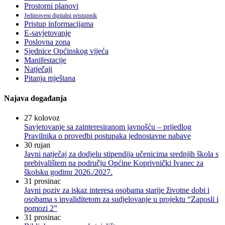
Prostorni planovi
Jedinstveni digitalni pristupnik
Pristup informacijama
E-savjetovanje
Poslovna zona
Sjednice Općinskog vijeća
Manifestacije
Natječaji
Pitanja mještana
Najava događanja
27
kolovoz
Savjetovanje sa zainteresiranom javnošću – prijedlog
Pravilnika o provedbi postupaka jednostavne nabave
30
rujan
Javni natječaj za dodjelu stipendija učenicima srednjih škola s
prebivalištem na području Općine Koprivnički Ivanec za
školsku godinu 2026./2027.
31
prosinac
Javni poziv za iskaz interesa osobama starije životne dobi i
osobama s invaliditetom za sudjelovanje u projektu “Zaposli i
pomozi 2”
31
prosinac