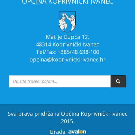
OPĆINA KOPRIVNIČKI IVANEC
Matije Gupca 12,
48314 Koprivnički Ivanec
Tel/Fax: +385/48 638-100
opcina@koprivnicki-ivanec.hr
Sva prava pridržana Općina Koprivnički Ivanec
2015.
Izrada: