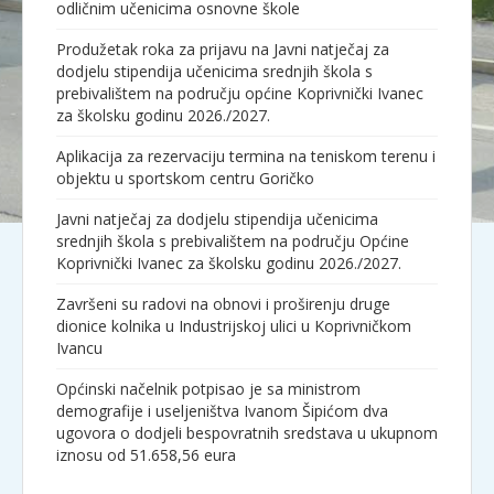
odličnim učenicima osnovne škole
Produžetak roka za prijavu na Javni natječaj za
dodjelu stipendija učenicima srednjih škola s
prebivalištem na području općine Koprivnički Ivanec
za školsku godinu 2026./2027.
Aplikacija za rezervaciju termina na teniskom terenu i
objektu u sportskom centru Goričko
Javni natječaj za dodjelu stipendija učenicima
srednjih škola s prebivalištem na području Općine
Koprivnički Ivanec za školsku godinu 2026./2027.
Završeni su radovi na obnovi i proširenju druge
dionice kolnika u Industrijskoj ulici u Koprivničkom
Ivancu
Općinski načelnik potpisao je sa ministrom
demografije i useljeništva Ivanom Šipićom dva
ugovora o dodjeli bespovratnih sredstava u ukupnom
iznosu od 51.658,56 eura