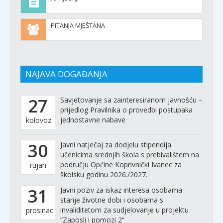
PITANJA MJEŠTANA
NAJAVA DOGAĐANJA
27
Savjetovanje sa zainteresiranom javnošću –
prijedlog Pravilnika o provedbi postupaka
jednostavne nabave
kolovoz
30
Javni natječaj za dodjelu stipendija
učenicima srednjih škola s prebivalištem na
području Općine Koprivnički Ivanec za
rujan
školsku godinu 2026./2027.
31
Javni poziv za iskaz interesa osobama
starije životne dobi i osobama s
invaliditetom za sudjelovanje u projektu
prosinac
“Zaposli i pomozi 2”