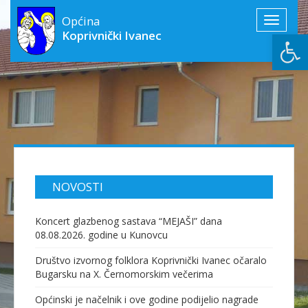
Općina
Toggle
Open
Koprivnički Ivanec
navigati
NOVOSTI
Koncert glazbenog sastava “MEJAŠI” dana
08.08.2026. godine u Kunovcu
Društvo izvornog folklora Koprivnički Ivanec očaralo
Bugarsku na X. Černomorskim večerima
Općinski je načelnik i ove godine podijelio nagrade