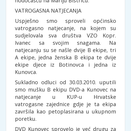
hodočašću na Mariju Bistricu.
VATROGASNA NATJECANJA
Uspješno smo sproveli općinsko
vatrogasno natjecanje, na kojem su
sudjelovala sva društva VZO Kopr.
Ivanec sa svojim snagama. Na
natjecanju su se našle dvije B ekipe, tri
A ekipe, jedna ženska B ekipa te dvije
ekipe djece iz Botinovca i jedna iz
Kunovca.
Sukladno odluci od 30.03.2010. uputili
smo mušku B ekipu DVD-a Kunovec na
natjecanje u KUP-u Hrvatske
vatrogasne zajednice gdje je ta ekipa
završila kao petoplasirana u ukupnom
poretku.
DVD Kunovec sprovelo je već drugu za