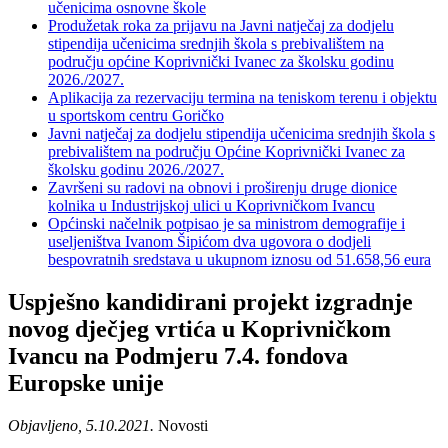
učenicima osnovne škole
Produžetak roka za prijavu na Javni natječaj za dodjelu
stipendija učenicima srednjih škola s prebivalištem na
području općine Koprivnički Ivanec za školsku godinu
2026./2027.
Aplikacija za rezervaciju termina na teniskom terenu i objektu
u sportskom centru Goričko
Javni natječaj za dodjelu stipendija učenicima srednjih škola s
prebivalištem na području Općine Koprivnički Ivanec za
školsku godinu 2026./2027.
Završeni su radovi na obnovi i proširenju druge dionice
kolnika u Industrijskoj ulici u Koprivničkom Ivancu
Općinski načelnik potpisao je sa ministrom demografije i
useljeništva Ivanom Šipićom dva ugovora o dodjeli
bespovratnih sredstava u ukupnom iznosu od 51.658,56 eura
Uspješno kandidirani projekt izgradnje
novog dječjeg vrtića u Koprivničkom
Ivancu na Podmjeru 7.4. fondova
Europske unije
Objavljeno, 5.10.2021.
Novosti