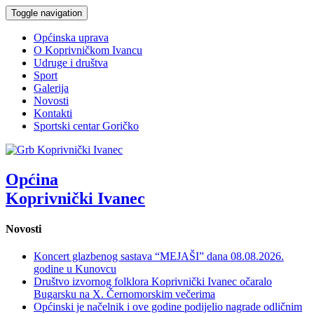
Toggle navigation
Općinska uprava
O Koprivničkom Ivancu
Udruge i društva
Sport
Galerija
Novosti
Kontakti
Sportski centar Goričko
Općina
Koprivnički Ivanec
Novosti
Koncert glazbenog sastava “MEJAŠI” dana 08.08.2026.
godine u Kunovcu
Društvo izvornog folklora Koprivnički Ivanec očaralo
Bugarsku na X. Černomorskim večerima
Općinski je načelnik i ove godine podijelio nagrade odličnim