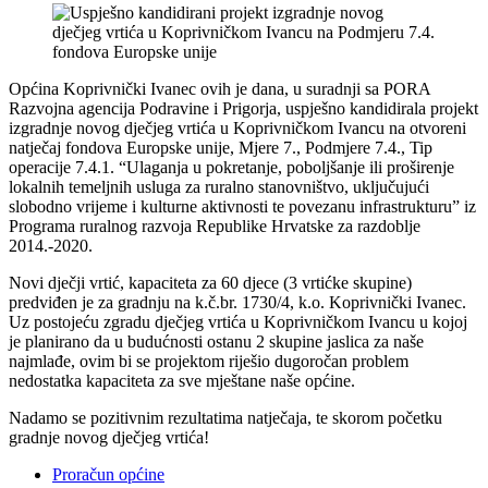
Općina Koprivnički Ivanec ovih je dana, u suradnji sa PORA
Razvojna agencija Podravine i Prigorja, uspješno kandidirala projekt
izgradnje novog dječjeg vrtića u Koprivničkom Ivancu na otvoreni
natječaj fondova Europske unije, Mjere 7., Podmjere 7.4., Tip
operacije 7.4.1. “Ulaganja u pokretanje, poboljšanje ili proširenje
lokalnih temeljnih usluga za ruralno stanovništvo, uključujući
slobodno vrijeme i kulturne aktivnosti te povezanu infrastrukturu” iz
Programa ruralnog razvoja Republike Hrvatske za razdoblje
2014.-2020.
Novi dječji vrtić, kapaciteta za 60 djece (3 vrtićke skupine)
predviđen je za gradnju na k.č.br. 1730/4, k.o. Koprivnički Ivanec.
Uz postojeću zgradu dječjeg vrtića u Koprivničkom Ivancu u kojoj
je planirano da u budućnosti ostanu 2 skupine jaslica za naše
najmlađe, ovim bi se projektom riješio dugoročan problem
nedostatka kapaciteta za sve mještane naše općine.
Nadamo se pozitivnim rezultatima natječaja, te skorom početku
gradnje novog dječjeg vrtića!
Proračun općine