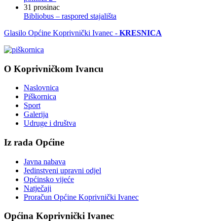
31
prosinac
Bibliobus – raspored stajališta
Glasilo Općine Koprivnički Ivanec -
KRESNICA
O Koprivničkom Ivancu
Naslovnica
Piškornica
Sport
Galerija
Udruge i društva
Iz rada Općine
Javna nabava
Jedinstveni upravni odjel
Općinsko vijeće
Natječaji
Proračun Općine Koprivnički Ivanec
Općina Koprivnički Ivanec