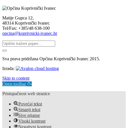
Matije Gupca 12,
48314 Koprivnički Ivanec
Tel/Fax: +385/48 638-100
opcina@koprivnicki-ivanec.hr
Sva prava pridržana Općina Koprivnički Ivanec 2015.
Izrada:
Skip to content
Open toolbar
Pristupačnost web stranice
Povećaj tekst
Smanji tekst
Sive nijanse
Visoki kontrast
Negativni kontrast