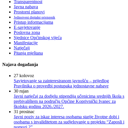
Transparentnost
Javna nabava
Prostorni planovi
Jedinstveni digitalni pristupnik
Pristup informacijama
E-savjetovanje
Poslovna zona
Sjednice Općinskog vijeća
Manifestacije
Natječaji
Pitanja mještana
Najava događanja
27
kolovoz
Savjetovanje sa zainteresiranom javnošću – prijedlog
Pravilnika o provedbi postupaka jednostavne nabave
30
rujan
Javni natječaj za dodjelu stipendija učenicima srednjih škola s
prebivalištem na području Općine Koprivnički Ivanec za
školsku godinu 2026./2027.
31
prosinac
Javni poziv za iskaz interesa osobama starije životne dobi i
osobama s invaliditetom za sudjelovanje u projektu “Zaposli i
pomozi 2”