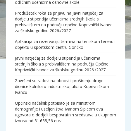
odličnim učenicima osnovne škole
Produžetak roka za prijavu na Javni natječaj za
dodjelu stipendija učenicima srednjih škola s
prebivalištem na području općine Koprivnički Ivanec
za školsku godinu 2026./2027.
Aplikacija za rezervaciju termina na teniskom terenu i
objektu u sportskom centru Goričko
Javni natječaj za dodjelu stipendija učenicima
srednjih škola s prebivalištem na području Općine
Koprivnički Ivanec za školsku godinu 2026./2027.
Završeni su radovi na obnovi i proširenju druge
dionice kolnika u Industrijskoj ulici u Koprivničkom
Ivancu
Općinski načelnik potpisao je sa ministrom
demografije i useljeništva Ivanom Šipićom dva
ugovora o dodjeli bespovratnih sredstava u ukupnom
iznosu od 51.658,56 eura