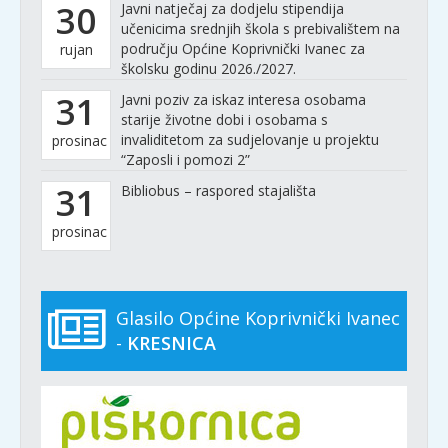
30
Javni natječaj za dodjelu stipendija
učenicima srednjih škola s prebivalištem na
području Općine Koprivnički Ivanec za
rujan
školsku godinu 2026./2027.
31
Javni poziv za iskaz interesa osobama
starije životne dobi i osobama s
invaliditetom za sudjelovanje u projektu
prosinac
“Zaposli i pomozi 2”
31
Bibliobus – raspored stajališta
prosinac
Glasilo Općine Koprivnički Ivanec
-
KRESNICA