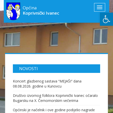
Općina
Toggle
Open
Koprivnički Ivanec
navigati
NOVOSTI
Koncert glazbenog sastava “MEJAŠI” dana
08.08.2026. godine u Kunovcu
Društvo izvornog folklora Koprivnički Ivanec očaralo
Bugarsku na X. Černomorskim večerima
Općinski je načelnik i ove godine podijelio nagrade