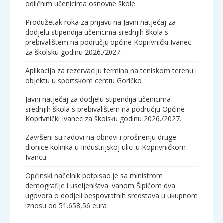
odličnim učenicima osnovne škole
Produžetak roka za prijavu na Javni natječaj za
dodjelu stipendija učenicima srednjih škola s
prebivalištem na području općine Koprivnički Ivanec
za školsku godinu 2026./2027.
Aplikacija za rezervaciju termina na teniskom terenu i
objektu u sportskom centru Goričko
Javni natječaj za dodjelu stipendija učenicima
srednjih škola s prebivalištem na području Općine
Koprivnički Ivanec za školsku godinu 2026./2027.
Završeni su radovi na obnovi i proširenju druge
dionice kolnika u Industrijskoj ulici u Koprivničkom
Ivancu
Općinski načelnik potpisao je sa ministrom
demografije i useljeništva Ivanom Šipićom dva
ugovora o dodjeli bespovratnih sredstava u ukupnom
iznosu od 51.658,56 eura