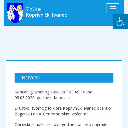
Općina
Toggle
Open
Koprivnički Ivanec
navigati
NOVOSTI
Koncert glazbenog sastava “MEJAŠI” dana
08.08.2026. godine u Kunovcu
Društvo izvornog folklora Koprivnički Ivanec očaralo
Bugarsku na X. Černomorskim večerima
Općinski je načelnik i ove godine podijelio nagrade