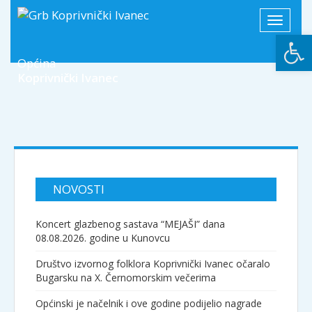
Toggle
Open
navigati
Općina
Koprivnički Ivanec
NOVOSTI
Koncert glazbenog sastava “MEJAŠI” dana
08.08.2026. godine u Kunovcu
Društvo izvornog folklora Koprivnički Ivanec očaralo
Bugarsku na X. Černomorskim večerima
Općinski je načelnik i ove godine podijelio nagrade