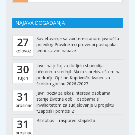
NAJAVA DOGAĐANJA
27
Savjetovanje sa zainteresiranom javnošću –
prijedlog Pravilnika o provedbi postupaka
jednostavne nabave
kolovoz
30
Javni natječaj za dodjelu stipendija
učenicima srednjih škola s prebivalištem na
području Općine Koprivnički Ivanec za
rujan
školsku godinu 2026./2027.
31
Javni poziv za iskaz interesa osobama
starije životne dobi i osobama s
invaliditetom za sudjelovanje u projektu
prosinac
“Zaposli i pomozi 2”
31
Bibliobus – raspored stajališta
prosinac