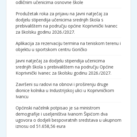
odličnim učenicima osnovne škole
Produžetak roka za prijavu na Javni natječaj za
dodjelu stipendija učenicima srednjih škola s
prebivalištem na području općine Koprivnički Ivanec
za školsku godinu 2026./2027.
Aplikacija za rezervaciju termina na teniskom terenu i
objektu u sportskom centru Goričko
Javni natječaj za dodjelu stipendija učenicima
srednjih škola s prebivalištem na području Općine
Koprivnički Ivanec za školsku godinu 2026./2027.
Završeni su radovi na obnovi i proširenju druge
dionice kolnika u Industrijskoj ulici u Koprivničkom
Ivancu
Općinski načelnik potpisao je sa ministrom
demografije i useljeništva Ivanom Šipićom dva
ugovora o dodjeli bespovratnih sredstava u ukupnom
iznosu od 51.658,56 eura