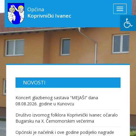
Općina
Toggle
Open
Koprivnički Ivanec
navigati
NOVOSTI
Koncert glazbenog sastava “MEJAŠI” dana
08.08.2026. godine u Kunovcu
Društvo izvornog folklora Koprivnički Ivanec očaralo
Bugarsku na X. Černomorskim večerima
Općinski je načelnik i ove godine podijelio nagrade