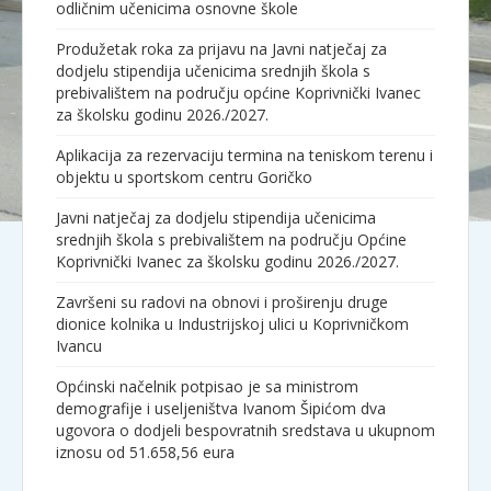
odličnim učenicima osnovne škole
Produžetak roka za prijavu na Javni natječaj za
dodjelu stipendija učenicima srednjih škola s
prebivalištem na području općine Koprivnički Ivanec
za školsku godinu 2026./2027.
Aplikacija za rezervaciju termina na teniskom terenu i
objektu u sportskom centru Goričko
Javni natječaj za dodjelu stipendija učenicima
srednjih škola s prebivalištem na području Općine
Koprivnički Ivanec za školsku godinu 2026./2027.
Završeni su radovi na obnovi i proširenju druge
dionice kolnika u Industrijskoj ulici u Koprivničkom
Ivancu
Općinski načelnik potpisao je sa ministrom
demografije i useljeništva Ivanom Šipićom dva
ugovora o dodjeli bespovratnih sredstava u ukupnom
iznosu od 51.658,56 eura