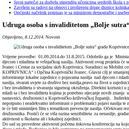
Javni natječaj za dodjelu stipendija učenicima srednjih škola 
Završeni su radovi na obnovi i proširenju druge dionice kolnik
Općinski načelnik potpisao je sa ministrom demografije i usel
Udruga osoba s invaliditetom „Bolje sutra
Objavljeno, 8.12.2014.
Novosti
Vrijeme provedbe: 01.09.2014.do 31.8.2015. Odobrilo ga je Ministarst
djecom i mladima te vršnjačkog nasilja. Aktivnosti ovog projekta će
Ivanec i Centar za socijalnu skrb Koprivnica. Suradnici su Mobil
KOPRIVNICA“ i Opčina Koprivnički Ivanec. Glavni cilj je smanjenje svih
informiranje lokalne zajednice o pojavama nasilja nad djecom i mladima s
nasilja, stvarati uvjete za društvo bez nasilja,pravo na život u zajedni
i bez invaliditeta o stvaranju sigurnog okruženja. Direktni korisnici 
mladi sa i bez invaliditeta kojima je potrebno stjecanje novih znanja u p
nastavnici, družnosnici u Koprivničko-križevačkoj županiji. Indirektni
nepotpuno i neadekvatno informirani o problematici pojavi nasilja te z
te će biti smnimljen film s tematikom prevencije nasilja. Očekivani rez
družnosnika. Postići će se viša razina senzibiliteta za nenasilje, građ
aktivnosti u školama ali i lokalnoj zajednici.
Do sad su provedene aktivnosti početna tiskovna konferencija na kojo