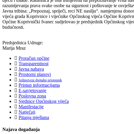
djecu i mlade. Radionica je bila usmjerena na prepoznavanje vrsta nas
razumijevanja prava svake osobe na sigurnost i poštovanje te osvješ
Javna tribina: „Prepoznaj, spriječi, reci NE nasilju“. namjenjena do
vijeća grada Koprivnice i vijećnike Općinskog vijeća Općine Koprivn
Općine Koprivnički Ivanec sudjelovao je predsjednik Općinskog vije
budućnosti.
Predsjednica Udruge:
Marija Mraz
Proračun općine
Transparentnost
Javna nabava
Prostorni planovi
Jedinstveni digitalni pristupnik
Pristup informacijama
E-savjetovanje
Poslovna zona
Sjednice Općinskog vijeća
Manifestacije
Natječaji
Pitanja mještana
Najava događanja