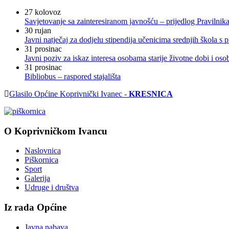
27
kolovoz
Savjetovanje sa zainteresiranom javnošću – prijedlog Pravilni
30
rujan
Javni natječaj za dodjelu stipendija učenicima srednjih škola 
31
prosinac
Javni poziv za iskaz interesa osobama starije životne dobi i os
31
prosinac
Bibliobus – raspored stajališta
Glasilo Općine Koprivnički Ivanec -
KRESNICA
O Koprivničkom Ivancu
Naslovnica
Piškornica
Sport
Galerija
Udruge i društva
Iz rada Općine
Javna nabava