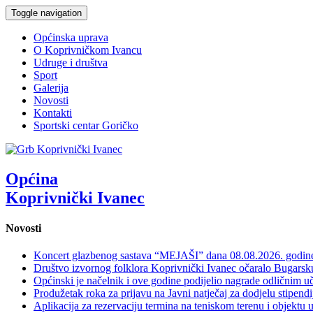
Toggle navigation
Općinska uprava
O Koprivničkom Ivancu
Udruge i društva
Sport
Galerija
Novosti
Kontakti
Sportski centar Goričko
Općina
Koprivnički Ivanec
Novosti
Koncert glazbenog sastava “MEJAŠI” dana 08.08.2026. godi
Društvo izvornog folklora Koprivnički Ivanec očaralo Bugars
Općinski je načelnik i ove godine podijelio nagrade odličnim 
Produžetak roka za prijavu na Javni natječaj za dodjelu stipen
Aplikacija za rezervaciju termina na teniskom terenu i objektu