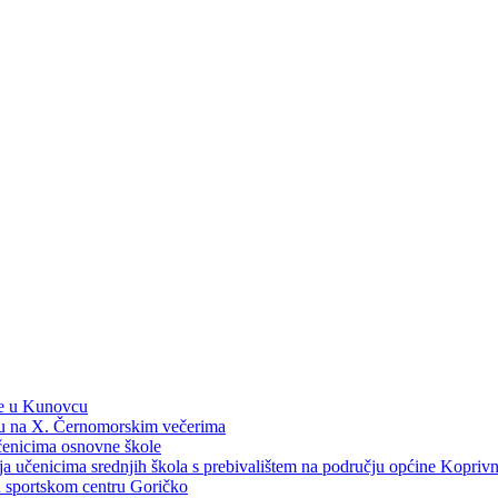
ne u Kunovcu
ku na X. Černomorskim večerima
učenicima osnovne škole
dija učenicima srednjih škola s prebivalištem na području općine Kopri
 u sportskom centru Goričko