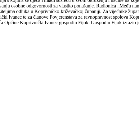
ilja s kojima se djeca i mladi susreću u svom okruženju i načine na koj
tavanju osobne odgovornosti za vlastito ponašanje. Radionica „Među na
nositeljima odluka u Koprivničko-križevačkoj županiji. Za viječnike žup
ički Ivanec te za članove Povjerenstava za ravnopravnost spolova Kop
ća Općine Koprivnički Ivanec gospodin Fijok. Gospodin Fijok izrazio 