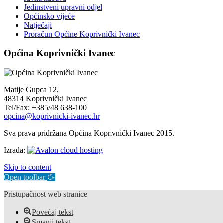
Jedinstveni upravni odjel
Općinsko vijeće
Natječaji
Proračun Općine Koprivnički Ivanec
Općina Koprivnički Ivanec
Matije Gupca 12,
48314 Koprivnički Ivanec
Tel/Fax: +385/48 638-100
opcina@koprivnicki-ivanec.hr
Sva prava pridržana Općina Koprivnički Ivanec 2015.
Izrada:
Skip to content
Open toolbar
Pristupačnost web stranice
Povećaj tekst
Smanji tekst