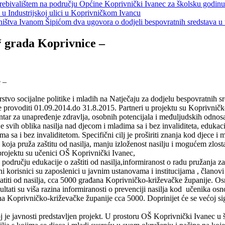
s prebivalištem na području Općine Koprivnički Ivanec za školsku godin
a u Industrijskoj ulici u Koprivničkom Ivancu
jeništva Ivanom Šipićom dva ugovora o dodjeli bespovratnih sredstava
“ grada Koprivnice –
vo socijalne politike i mladih na Natječaju za dodjelu bespovratnih sr
 se provoditi 01.09.2014.do 31.8.2015. Partneri u projektu su Koprivn
ni centar za unapređenje zdravlja, osobnih potencijala i međuljuds
 oblika nasilja nad djecom i mladima sa i bez invaliditeta, edukacija ro
a i bez invaliditetom. Specifični cilj je proširiti znanja kod djece i ml
ci koja pruža zaštitu od nasilja, manju izloženost nasilju i mogućem zlos
u projektu su učenici OŠ Koprivnički Ivanec,
odručju edukacije o zaštiti od nasilja,informiranost o radu pružanja zaštit
 korisnici su zaposlenici u javnim ustanovama i institucijama , članovi 
atiti od nasilja, cca 5000 građana Koprivničko-križevačke županije. Osno
ultati su viša razina informiranosti o prevenciji nasilja kod učenika osn
ana Koprivničko-križevačke županije cca 5000. Doprinijet će se većoj sigu
j je javnosti predstavljen projekt. U prostoru OŠ Koprivnički Ivanec u