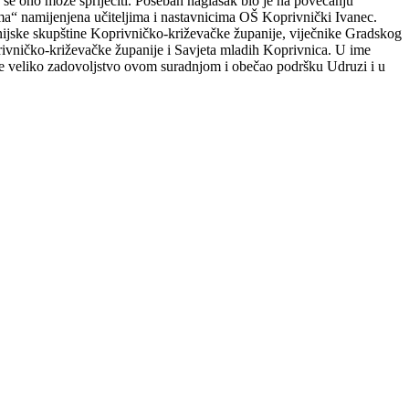
e se ono može spriječiti. Poseban naglasak bio je na povećanju
ma“ namijenjena učiteljima i nastavnicima OŠ Koprivnički Ivanec.
anijske skupštine Koprivničko-križevačke županije, viječnike Gradskog
rivničko-križevačke županije i Savjeta mladih Koprivnica. U ime
je veliko zadovoljstvo ovom suradnjom i obečao podršku Udruzi i u