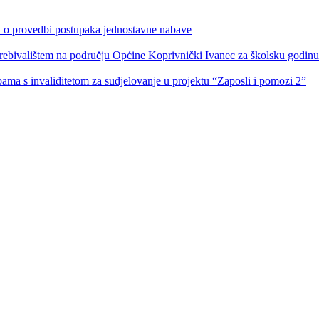
ka o provedbi postupaka jednostavne nabave
s prebivalištem na području Općine Koprivnički Ivanec za školsku godin
obama s invaliditetom za sudjelovanje u projektu “Zaposli i pomozi 2”