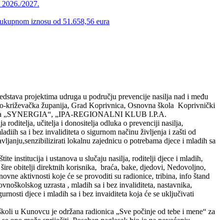
u 2026./2027.
 u ukupnom iznosu od 51.658,56 eura
edstava projektima udruga u području prevencije nasilja nad i među
ičko-križevačka županija, Grad Koprivnica, Osnovna škola Koprivnički
kih odnosa „SYNERGIA“, „IPA-REGIONALNI KLUB I.P.A.
ditelja, učitelja i donositelja odluka o prevenciji nasilja,
adiih sa i bez invaliditeta o sigurnom načinu življenja i zašti od
tavljanju,senzibilizirati lokalnu zajednicu o potrebama djece i mladih sa
e institucija i ustanova u slučaju nasilja, roditelji djece i mladih,
šire obitelji direktnih korisnika, braća, bake, djedovi, Nedovoljno,
vne aktivnosti koje će se provoditi su radionice, tribina, info štand
ovnoškolskog uzrasta , mladih sa i bez invaliditeta, nastavnika,
rnosti djece i mladih sa i bez invaiditeta koja će se uključivati
 školi u Kunovcu je održana radionica „Sve počinje od tebe i mene“ za