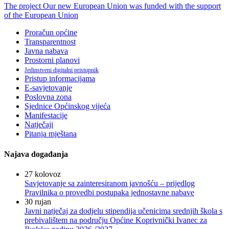
The project Our new European Union was funded with the support
of the European Union
Proračun općine
Transparentnost
Javna nabava
Prostorni planovi
Jedinstveni digitalni pristupnik
Pristup informacijama
E-savjetovanje
Poslovna zona
Sjednice Općinskog vijeća
Manifestacije
Natječaji
Pitanja mještana
Najava događanja
27
kolovoz
Savjetovanje sa zainteresiranom javnošću – prijedlog
Pravilnika o provedbi postupaka jednostavne nabave
30
rujan
Javni natječaj za dodjelu stipendija učenicima srednjih škola s
prebivalištem na području Općine Koprivnički Ivanec za