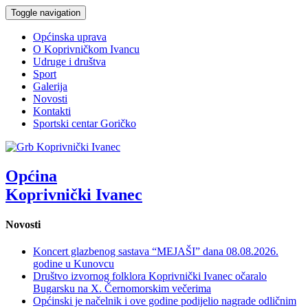
Toggle navigation
Općinska uprava
O Koprivničkom Ivancu
Udruge i društva
Sport
Galerija
Novosti
Kontakti
Sportski centar Goričko
Općina
Koprivnički Ivanec
Novosti
Koncert glazbenog sastava “MEJAŠI” dana 08.08.2026.
godine u Kunovcu
Društvo izvornog folklora Koprivnički Ivanec očaralo
Bugarsku na X. Černomorskim večerima
Općinski je načelnik i ove godine podijelio nagrade odličnim