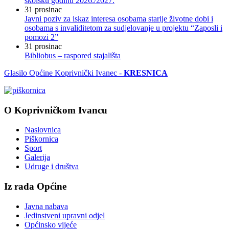
školsku godinu 2026./2027.
31
prosinac
Javni poziv za iskaz interesa osobama starije životne dobi i
osobama s invaliditetom za sudjelovanje u projektu “Zaposli i
pomozi 2”
31
prosinac
Bibliobus – raspored stajališta
Glasilo Općine Koprivnički Ivanec -
KRESNICA
O Koprivničkom Ivancu
Naslovnica
Piškornica
Sport
Galerija
Udruge i društva
Iz rada Općine
Javna nabava
Jedinstveni upravni odjel
Općinsko vijeće