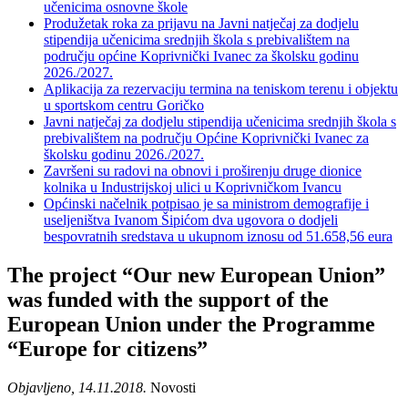
učenicima osnovne škole
Produžetak roka za prijavu na Javni natječaj za dodjelu
stipendija učenicima srednjih škola s prebivalištem na
području općine Koprivnički Ivanec za školsku godinu
2026./2027.
Aplikacija za rezervaciju termina na teniskom terenu i objektu
u sportskom centru Goričko
Javni natječaj za dodjelu stipendija učenicima srednjih škola s
prebivalištem na području Općine Koprivnički Ivanec za
školsku godinu 2026./2027.
Završeni su radovi na obnovi i proširenju druge dionice
kolnika u Industrijskoj ulici u Koprivničkom Ivancu
Općinski načelnik potpisao je sa ministrom demografije i
useljeništva Ivanom Šipićom dva ugovora o dodjeli
bespovratnih sredstava u ukupnom iznosu od 51.658,56 eura
The project “Our new European Union”
was funded with the support of the
European Union under the Programme
“Europe for citizens”
Objavljeno, 14.11.2018.
Novosti