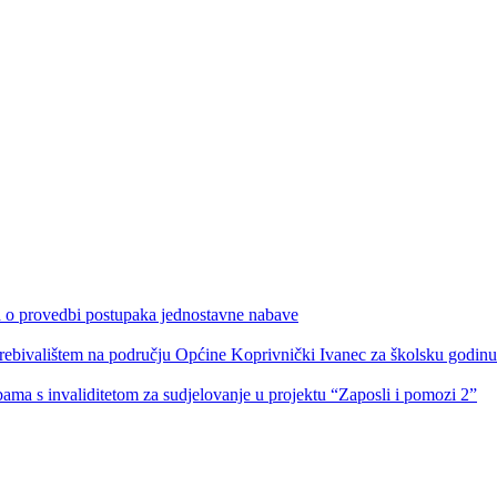
ka o provedbi postupaka jednostavne nabave
s prebivalištem na području Općine Koprivnički Ivanec za školsku godin
obama s invaliditetom za sudjelovanje u projektu “Zaposli i pomozi 2”