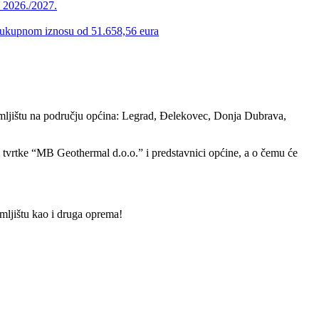
u 2026./2027.
 u ukupnom iznosu od 51.658,56 eura
emljištu na području općina: Legrad, Đelekovec, Donja Dubrava,
ci tvrtke “MB Geothermal d.o.o.” i predstavnici općine, a o čemu će
mljištu kao i druga oprema!