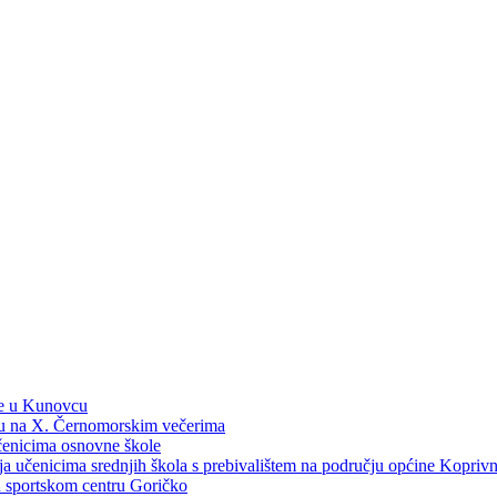
ne u Kunovcu
ku na X. Černomorskim večerima
učenicima osnovne škole
dija učenicima srednjih škola s prebivalištem na području općine Kopri
 u sportskom centru Goričko