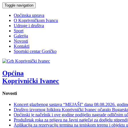
Toggle navigation
Općinska uprava
O Koprivničkom Ivancu
Udruge i društva
Sport
Galerija
Novosti
Kontakti
Sportski centar Goričko
Općina
Koprivnički Ivanec
Novosti
Koncert glazbenog sastava “MEJAŠI” dana 08.08.2026. godi
Društvo izvornog folklora Koprivnički Ivanec očaralo Bugars
Općinski je načelnik i ove godine podijelio nagrade odličnim 
Produžetak roka za prijavu na Javni natječaj za dodjelu stipen
Aplikacija za rezervaciju termina na teniskom terenu i objektu