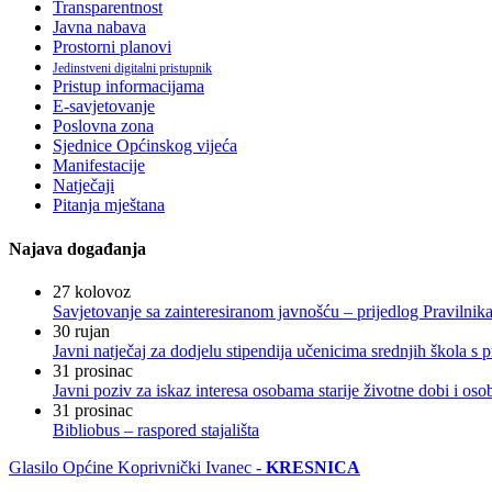
Transparentnost
Javna nabava
Prostorni planovi
Jedinstveni digitalni pristupnik
Pristup informacijama
E-savjetovanje
Poslovna zona
Sjednice Općinskog vijeća
Manifestacije
Natječaji
Pitanja mještana
Najava događanja
27
kolovoz
Savjetovanje sa zainteresiranom javnošću – prijedlog Pravilni
30
rujan
Javni natječaj za dodjelu stipendija učenicima srednjih škola 
31
prosinac
Javni poziv za iskaz interesa osobama starije životne dobi i os
31
prosinac
Bibliobus – raspored stajališta
Glasilo Općine Koprivnički Ivanec -
KRESNICA