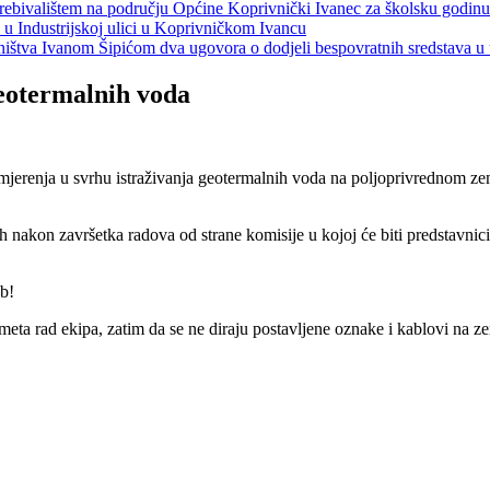
s prebivalištem na području Općine Koprivnički Ivanec za školsku godin
a u Industrijskoj ulici u Koprivničkom Ivancu
jeništva Ivanom Šipićom dva ugovora o dodjeli bespovratnih sredstava
geotermalnih voda
mjerenja u svrhu istraživanja geotermalnih voda na poljoprivrednom z
mah nakon završetka radova od strane komisije u kojoj će biti predstavni
b!
ta rad ekipa, zatim da se ne diraju postavljene oznake i kablovi na ze