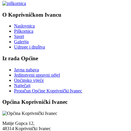
O Koprivničkom Ivancu
Naslovnica
Piškornica
Sport
Galerija
Udruge i društva
Iz rada Općine
Javna nabava
Jedinstveni upravni odjel
Općinsko vijeće
Natječaji
Proračun Općine Koprivnički Ivanec
Općina Koprivnički Ivanec
Matije Gupca 12,
48314 Koprivnički Ivanec