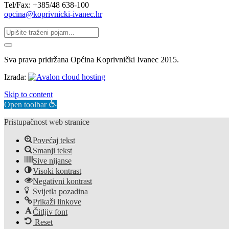
Tel/Fax: +385/48 638-100
opcina@koprivnicki-ivanec.hr
Sva prava pridržana Općina Koprivnički Ivanec 2015.
Izrada:
Skip to content
Open toolbar
Pristupačnost web stranice
Povećaj tekst
Smanji tekst
Sive nijanse
Visoki kontrast
Negativni kontrast
Svijetla pozadina
Prikaži linkove
Čitljiv font
Reset