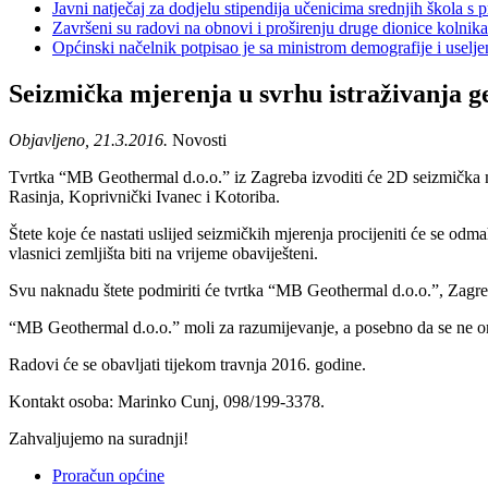
Javni natječaj za dodjelu stipendija učenicima srednjih škola 
Završeni su radovi na obnovi i proširenju druge dionice kolnik
Općinski načelnik potpisao je sa ministrom demografije i usel
Seizmička mjerenja u svrhu istraživanja 
Objavljeno, 21.3.2016.
Novosti
Tvrtka “MB Geothermal d.o.o.” iz Zagreba izvoditi će 2D seizmička 
Rasinja, Koprivnički Ivanec i Kotoriba.
Štete koje će nastati uslijed seizmičkih mjerenja procijeniti će se od
vlasnici zemljišta biti na vrijeme obaviješteni.
Svu naknadu štete podmiriti će tvrtka “MB Geothermal d.o.o.”, Zagre
“MB Geothermal d.o.o.” moli za razumijevanje, a posebno da se ne ome
Radovi će se obavljati tijekom travnja 2016. godine.
Kontakt osoba: Marinko Cunj, 098/199-3378.
Zahvaljujemo na suradnji!
Proračun općine