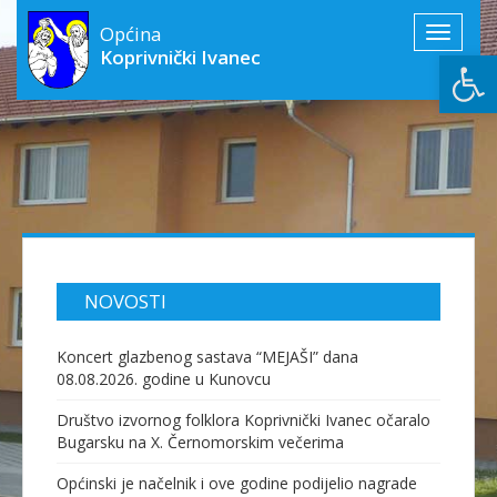
Općina
Toggle
Open
Koprivnički Ivanec
navigati
NOVOSTI
Koncert glazbenog sastava “MEJAŠI” dana
08.08.2026. godine u Kunovcu
Društvo izvornog folklora Koprivnički Ivanec očaralo
Bugarsku na X. Černomorskim večerima
Općinski je načelnik i ove godine podijelio nagrade