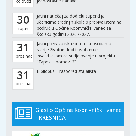
jednostavne nabave
kolovoz
30
Javni natječaj za dodjelu stipendija
učenicima srednjih škola s prebivalištem na
području Općine Koprivnički Ivanec za
rujan
školsku godinu 2026./2027.
31
Javni poziv za iskaz interesa osobama
starije životne dobi i osobama s
invaliditetom za sudjelovanje u projektu
prosinac
“Zaposli i pomozi 2”
31
Bibliobus – raspored stajališta
prosinac
Glasilo Općine Koprivnički Ivanec
-
KRESNICA