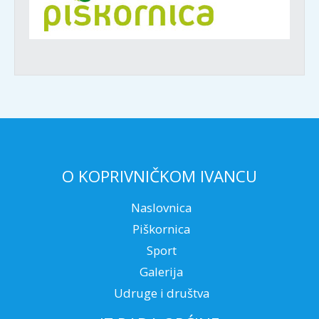
O KOPRIVNIČKOM IVANCU
Naslovnica
Piškornica
Sport
Galerija
Udruge i društva