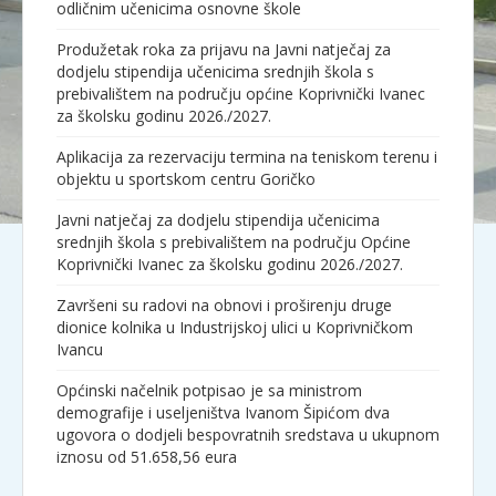
odličnim učenicima osnovne škole
Produžetak roka za prijavu na Javni natječaj za
dodjelu stipendija učenicima srednjih škola s
prebivalištem na području općine Koprivnički Ivanec
za školsku godinu 2026./2027.
Aplikacija za rezervaciju termina na teniskom terenu i
objektu u sportskom centru Goričko
Javni natječaj za dodjelu stipendija učenicima
srednjih škola s prebivalištem na području Općine
Koprivnički Ivanec za školsku godinu 2026./2027.
Završeni su radovi na obnovi i proširenju druge
dionice kolnika u Industrijskoj ulici u Koprivničkom
Ivancu
Općinski načelnik potpisao je sa ministrom
demografije i useljeništva Ivanom Šipićom dva
ugovora o dodjeli bespovratnih sredstava u ukupnom
iznosu od 51.658,56 eura