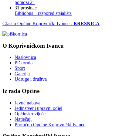
pomozi 2”
31
prosinac
Bibliobus – raspored stajališta
Glasilo Općine Koprivnički Ivanec -
KRESNICA
O Koprivničkom Ivancu
Naslovnica
Piškornica
Sport
Galerija
Udruge i društva
Iz rada Općine
Javna nabava
Jedinstveni upravni odjel
Općinsko vijeće
Natječaji
Proračun Općine Koprivnički Ivanec