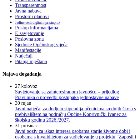
Transparentnost
Javna nabava
Prostorni planovi
Jedinstveni digitalni pristupnik
Pristup informacijama
E-savjetovanje
Poslovna zona
Sjednice Općinskog vijeća
Manifestacije
Natječaji
Pitanja mještana
Najava događanja
27
kolovoz
Savjetovanje sa zainteresiranom javnošću – prijedlog
Pravilnika o provedbi postupaka jednostavne nabave
30
rujan
Javni natječaj za dodjelu stipendija učenicima srednjih škola s
prebivalištem na području Općine Koprivnički Ivanec za
školsku godinu 2026./2027.
31
prosinac
Javni poziv za iskaz interesa osobama starije životne dobi i
osobama s invaliditetom za sudjelovanje u projektu “Zaposli i