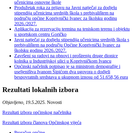
učenicima osnovne škole
Produžetak roka za prijavu na Javni natječaj za dodjelu
stipendija učenicima srednjih škola s prebivalištem na
području općine Koprivnički Ivanec za školsku godinu
2026./2027.
Aplikacija za rezervaciju termina na teniskom terenu i objektu
u sportskom centru Goričko
Javni natječaj za dodjelu stipendija učenicima srednjih škola s
prebivalištem na području Općine Koprivnički Ivanec za
školsku godinu 2026./2027.
Završeni su radovi na obnovi i proširenju druge dionice
kolnika u Industrijskoj ulici u Koprivničkom Ivancu
Općinski načelnik potpisao je sa ministrom demografije i
useljeništva Ivanom Šipićom dva ugovora o dodjeli
bespovratnih sredstava u ukupnom iznosu od 51.658,56 eura
Rezultati lokalnih izbora
Objavljeno, 19.5.2025.
Novosti
Rezultati izbora općinskog načelnika
Rezultati izbora članova Općinskog vijeća
Proračun općine