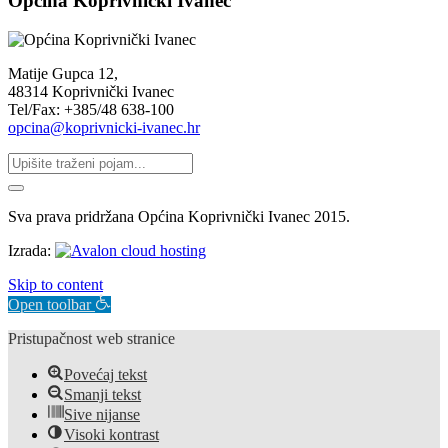
Općina Koprivnički Ivanec
Matije Gupca 12,
48314 Koprivnički Ivanec
Tel/Fax: +385/48 638-100
opcina@koprivnicki-ivanec.hr
Sva prava pridržana Općina Koprivnički Ivanec 2015.
Izrada:
Skip to content
Open toolbar
Pristupačnost web stranice
Povećaj tekst
Smanji tekst
Sive nijanse
Visoki kontrast