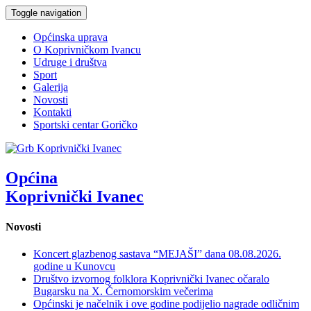
Toggle navigation
Općinska uprava
O Koprivničkom Ivancu
Udruge i društva
Sport
Galerija
Novosti
Kontakti
Sportski centar Goričko
Općina
Koprivnički Ivanec
Novosti
Koncert glazbenog sastava “MEJAŠI” dana 08.08.2026.
godine u Kunovcu
Društvo izvornog folklora Koprivnički Ivanec očaralo
Bugarsku na X. Černomorskim večerima
Općinski je načelnik i ove godine podijelio nagrade odličnim