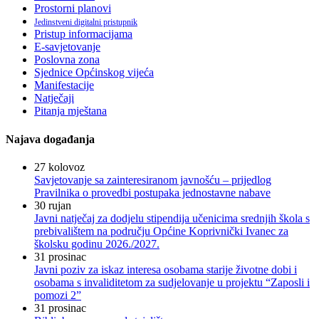
Prostorni planovi
Jedinstveni digitalni pristupnik
Pristup informacijama
E-savjetovanje
Poslovna zona
Sjednice Općinskog vijeća
Manifestacije
Natječaji
Pitanja mještana
Najava događanja
27
kolovoz
Savjetovanje sa zainteresiranom javnošću – prijedlog
Pravilnika o provedbi postupaka jednostavne nabave
30
rujan
Javni natječaj za dodjelu stipendija učenicima srednjih škola s
prebivalištem na području Općine Koprivnički Ivanec za
školsku godinu 2026./2027.
31
prosinac
Javni poziv za iskaz interesa osobama starije životne dobi i
osobama s invaliditetom za sudjelovanje u projektu “Zaposli i
pomozi 2”
31
prosinac