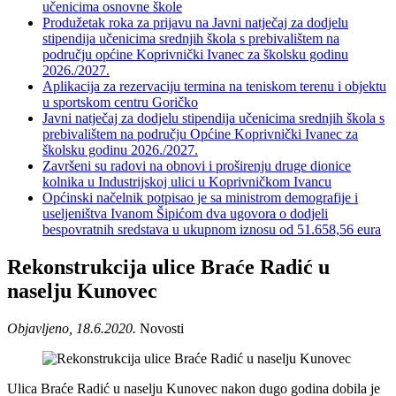
učenicima osnovne škole
Produžetak roka za prijavu na Javni natječaj za dodjelu
stipendija učenicima srednjih škola s prebivalištem na
području općine Koprivnički Ivanec za školsku godinu
2026./2027.
Aplikacija za rezervaciju termina na teniskom terenu i objektu
u sportskom centru Goričko
Javni natječaj za dodjelu stipendija učenicima srednjih škola s
prebivalištem na području Općine Koprivnički Ivanec za
školsku godinu 2026./2027.
Završeni su radovi na obnovi i proširenju druge dionice
kolnika u Industrijskoj ulici u Koprivničkom Ivancu
Općinski načelnik potpisao je sa ministrom demografije i
useljeništva Ivanom Šipićom dva ugovora o dodjeli
bespovratnih sredstava u ukupnom iznosu od 51.658,56 eura
Rekonstrukcija ulice Braće Radić u
naselju Kunovec
Objavljeno, 18.6.2020.
Novosti
Ulica Braće Radić u naselju Kunovec nakon dugo godina dobila je