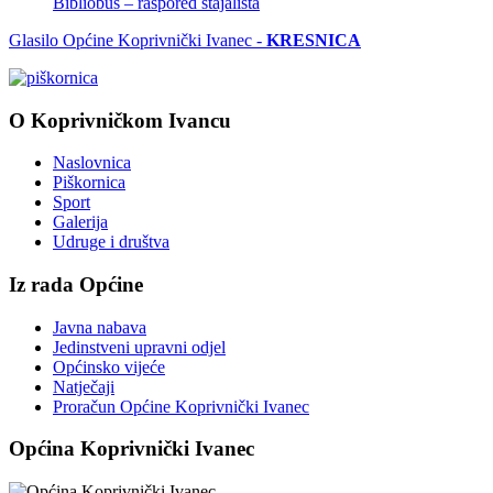
Bibliobus – raspored stajališta
Glasilo Općine Koprivnički Ivanec -
KRESNICA
O Koprivničkom Ivancu
Naslovnica
Piškornica
Sport
Galerija
Udruge i društva
Iz rada Općine
Javna nabava
Jedinstveni upravni odjel
Općinsko vijeće
Natječaji
Proračun Općine Koprivnički Ivanec
Općina Koprivnički Ivanec