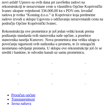
novi asfalt! Upravo su ovih dana pri završetku radovi na
rekonstrukciji te nerazvrstane ceste u vlasništvu Općine Koprivnički
Ivanec ukupne vrijednosti 336.000,00 kn s PDV-om. Izvođač
radova je tvrtka “Koming d.o.o.” iz Koprivnice koja predmetne
radove izvodi u sklopu Ugovora o održavanju nerazvrstanih cesta na
području Općine Koprivnički Ivanec.
Rekonstrukcija ove prometnice je još jedan veliki korak prema
podizanju standarda svih stanovnika naše općine, a posebice
stanovnika naselja Kunovec. Nova prometnica ima veliku ulogu u
povećanju sigurnosti svih sudionika u prometu, te će omogućiti
nesmetano odvijanje prometa. U sklopu ove rekonstrukcije još će se
urediti i bankine, te odvodni kanali uz samu prometnicu.
Proračun općine
Transparentnost
Javna nabava