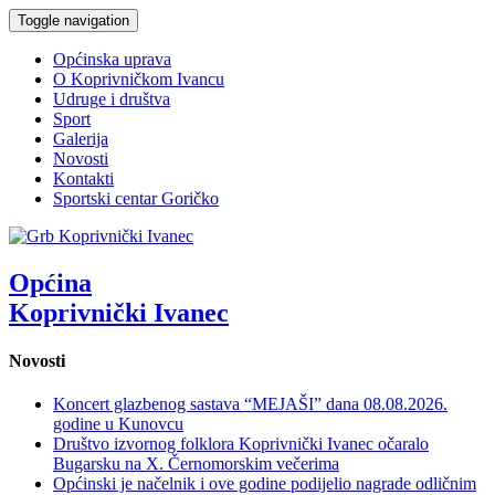
Toggle navigation
Općinska uprava
O Koprivničkom Ivancu
Udruge i društva
Sport
Galerija
Novosti
Kontakti
Sportski centar Goričko
Općina
Koprivnički Ivanec
Novosti
Koncert glazbenog sastava “MEJAŠI” dana 08.08.2026.
godine u Kunovcu
Društvo izvornog folklora Koprivnički Ivanec očaralo
Bugarsku na X. Černomorskim večerima
Općinski je načelnik i ove godine podijelio nagrade odličnim