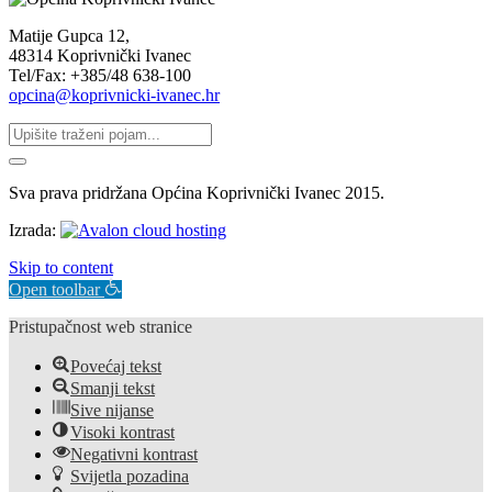
Matije Gupca 12,
48314 Koprivnički Ivanec
Tel/Fax: +385/48 638-100
opcina@koprivnicki-ivanec.hr
Sva prava pridržana Općina Koprivnički Ivanec 2015.
Izrada:
Skip to content
Open toolbar
Pristupačnost web stranice
Povećaj tekst
Smanji tekst
Sive nijanse
Visoki kontrast
Negativni kontrast
Svijetla pozadina