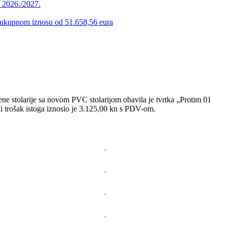
u 2026./2027.
 u ukupnom iznosu od 51.658,56 eura
ne stolarije sa novom PVC stolarijom obavila je tvrtka „Protim 01
ni trošak istoga iznosio je 3.125,00 kn s PDV-om.