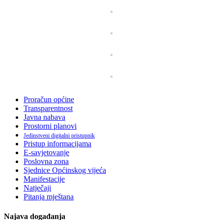
Proračun općine
Transparentnost
Javna nabava
Prostorni planovi
Jedinstveni digitalni pristupnik
Pristup informacijama
E-savjetovanje
Poslovna zona
Sjednice Općinskog vijeća
Manifestacije
Natječaji
Pitanja mještana
Najava događanja