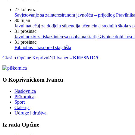
27
kolovoz
Savjetovanje sa zainteresiranom javnošću – prijedlog Pravilni
30
rujan
Javni natječaj za dodjelu stipendija učenicima srednjih škola 
31
prosinac
Javni poziv za iskaz interesa osobama starije životne dobi i os
31
prosinac
Bibliobus – raspored stajališta
Glasilo Općine Koprivnički Ivanec -
KRESNICA
O Koprivničkom Ivancu
Naslovnica
Piškornica
Sport
Galerija
Udruge i društva
Iz rada Općine