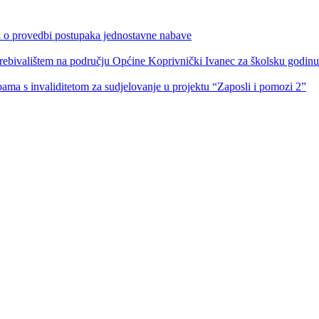
ka o provedbi postupaka jednostavne nabave
s prebivalištem na području Općine Koprivnički Ivanec za školsku godin
obama s invaliditetom za sudjelovanje u projektu “Zaposli i pomozi 2”