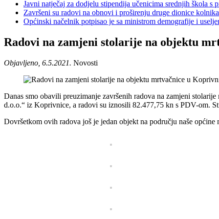
Javni natječaj za dodjelu stipendija učenicima srednjih škola 
Završeni su radovi na obnovi i proširenju druge dionice kolnik
Općinski načelnik potpisao je sa ministrom demografije i usel
Radovi na zamjeni stolarije na objektu m
Objavljeno, 6.5.2021.
Novosti
Danas smo obavili preuzimanje završenih radova na zamjeni stolarije 
d.o.o.“ iz Koprivnice, a radovi su iznosili 82.477,75 kn s PDV-om. St
Dovršetkom ovih radova još je jedan objekt na području naše općine mo