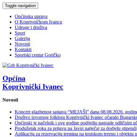
Toggle navigation
Općinska uprava
O Koprivničkom Ivancu
Udruge i društva
Sport
Galerija
Novosti
Kontakti
Sportski centar Goričko
Općina
Koprivnički Ivanec
Novosti
Koncert glazbenog sastava “MEJAŠI” dana 08.08.2026. godi
Društvo izvornog folklora Koprivnički Ivanec očaralo Bugars
Općinski je načelnik i ove godine podijelio nagrade odličnim 
Produžetak roka za prijavu na Javni natječaj za dodjelu stipen
Aplikacija za rezervaciju termina na teniskom terenu i objektu