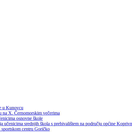
ne u Kunovcu
ku na X. Černomorskim večerima
učenicima osnovne škole
dija učenicima srednjih škola s prebivalištem na području općine Kopri
 u sportskom centru Goričko