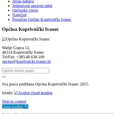
Javna nabava
Jedinstveni upravni odjel
Općinsko vijeće
Natječaji
Proračun Općine Koprivnički Ivanec
Općina Koprivnički Ivanec
Matije Gupca 12,
48314 Koprivnički Ivanec
Tel/Fax: +385/48 638-100
opcina@koprivnicki-ivanec.hr
Sva prava pridržana Općina Koprivnički Ivanec 2015.
Izrada:
Skip to content
Open toolbar