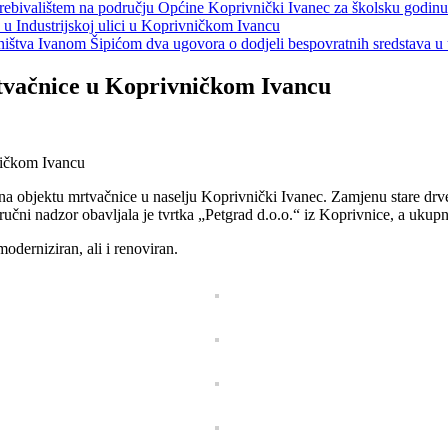
s prebivalištem na području Općine Koprivnički Ivanec za školsku godin
a u Industrijskoj ulici u Koprivničkom Ivancu
jeništva Ivanom Šipićom dva ugovora o dodjeli bespovratnih sredstava
rtvačnice u Koprivničkom Ivancu
na objektu mrtvačnice u naselju Koprivnički Ivanec. Zamjenu stare drve
ručni nadzor obavljala je tvrtka „Petgrad d.o.o.“ iz Koprivnice, a ukup
derniziran, ali i renoviran.