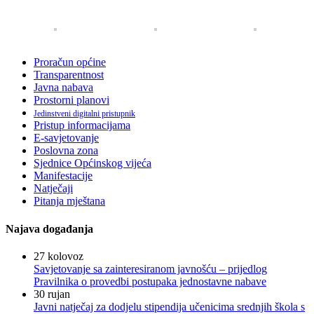
Proračun općine
Transparentnost
Javna nabava
Prostorni planovi
Jedinstveni digitalni pristupnik
Pristup informacijama
E-savjetovanje
Poslovna zona
Sjednice Općinskog vijeća
Manifestacije
Natječaji
Pitanja mještana
Najava događanja
27
kolovoz
Savjetovanje sa zainteresiranom javnošću – prijedlog
Pravilnika o provedbi postupaka jednostavne nabave
30
rujan
Javni natječaj za dodjelu stipendija učenicima srednjih škola s