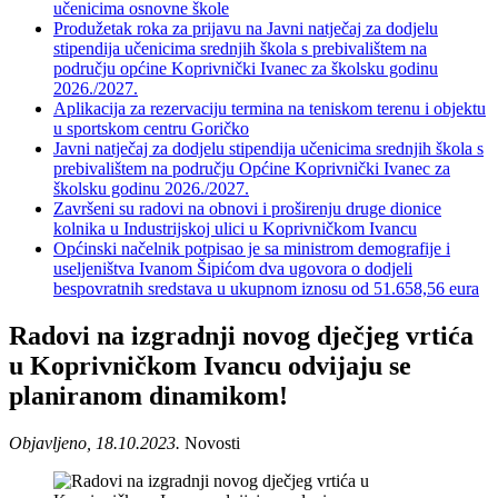
učenicima osnovne škole
Produžetak roka za prijavu na Javni natječaj za dodjelu
stipendija učenicima srednjih škola s prebivalištem na
području općine Koprivnički Ivanec za školsku godinu
2026./2027.
Aplikacija za rezervaciju termina na teniskom terenu i objektu
u sportskom centru Goričko
Javni natječaj za dodjelu stipendija učenicima srednjih škola s
prebivalištem na području Općine Koprivnički Ivanec za
školsku godinu 2026./2027.
Završeni su radovi na obnovi i proširenju druge dionice
kolnika u Industrijskoj ulici u Koprivničkom Ivancu
Općinski načelnik potpisao je sa ministrom demografije i
useljeništva Ivanom Šipićom dva ugovora o dodjeli
bespovratnih sredstava u ukupnom iznosu od 51.658,56 eura
Radovi na izgradnji novog dječjeg vrtića
u Koprivničkom Ivancu odvijaju se
planiranom dinamikom!
Objavljeno, 18.10.2023.
Novosti