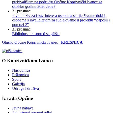
prebivalištem na području Općine Koprivnički Ivanec za
školsku godinu 2026./2027.
31
prosinac
Javni poziv za iskaz interesa osobama starije životne dobi i
osobama s invaliditetom za sudjelovanje u projektu “Zaposli i
pomozi 2”
31
prosinac
Bibliobus – raspored stajališta
Glasilo Općine Koprivnički Ivanec -
KRESNICA
O Koprivničkom Ivancu
Naslovnica
Piškornica
Sport
Galerija
Udruge i društva
Iz rada Općine
Javna nabava
Jedinstveni upravni odjel