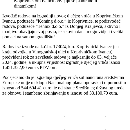
Izvođač radova na izgradnji novog dječjeg vrtića u Koprivničkom
Ivancu, poduzeće “Koming d.o.o.” iz Koprivnice, te podizvođač
radova, poduzeće “Tehnix d.o.o.” iz Donjeg Kraljevca, aktivno i
marljivo obavljaju svoj posao, te se ovih dana mogu vidjeti i veliki
pomaci na samom gradilištu!
Radovi se izvode na k.č.br. 1730/4, k.o. Koprivnički Ivanec (na
kraju odvojka u Vinogradskoj ulici u Koprivničkom Ivancu),
predviđeni rok za završetak radova je najkasnije do 03. veljače
2024. godine, a ukupna vrijednost izgradnje dječjeg vrtića iznosi
1.451.322,90 eura s PDV-om.
Podsjećamo da je izgradnja dječjeg vrtića sufinancirana sredstvima
Europske unije u sklopu Nacionalnog plana oporavka i otpornosti u
iznosu od 544.694,41 euro, te od strane Središnjeg državnog ureda
za obnovu i stambeno zbrinjavanje u iznosu od 33.180,70 eura.