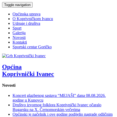
Toggle navigation
Općinska uprava
O Koprivničkom Ivancu
Udruge i društva
Sport
Galerija
Novosti
Kontakti
Sportski centar Goričko
Općina
Koprivnički Ivanec
Novosti
Koncert glazbenog sastava “MEJAŠI” dana 08.08.2026.
godine u Kunovcu
Društvo izvornog folklora Koprivnički Ivanec očaralo
Bugarsku na X. Černomorskim večerima
Općinski je načelnik i ove godine podijelio nagrade odličnim