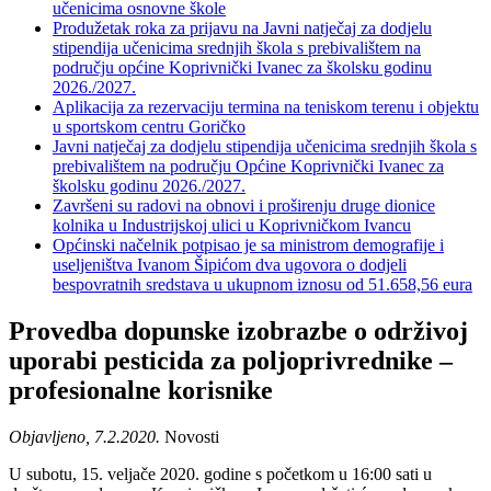
učenicima osnovne škole
Produžetak roka za prijavu na Javni natječaj za dodjelu
stipendija učenicima srednjih škola s prebivalištem na
području općine Koprivnički Ivanec za školsku godinu
2026./2027.
Aplikacija za rezervaciju termina na teniskom terenu i objektu
u sportskom centru Goričko
Javni natječaj za dodjelu stipendija učenicima srednjih škola s
prebivalištem na području Općine Koprivnički Ivanec za
školsku godinu 2026./2027.
Završeni su radovi na obnovi i proširenju druge dionice
kolnika u Industrijskoj ulici u Koprivničkom Ivancu
Općinski načelnik potpisao je sa ministrom demografije i
useljeništva Ivanom Šipićom dva ugovora o dodjeli
bespovratnih sredstava u ukupnom iznosu od 51.658,56 eura
Provedba dopunske izobrazbe o održivoj
uporabi pesticida za poljoprivrednike –
profesionalne korisnike
Objavljeno, 7.2.2020.
Novosti
U subotu, 15. veljače 2020. godine s početkom u 16:00 sati u