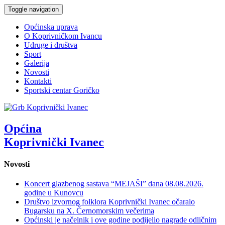
Toggle navigation
Općinska uprava
O Koprivničkom Ivancu
Udruge i društva
Sport
Galerija
Novosti
Kontakti
Sportski centar Goričko
Općina
Koprivnički Ivanec
Novosti
Koncert glazbenog sastava “MEJAŠI” dana 08.08.2026.
godine u Kunovcu
Društvo izvornog folklora Koprivnički Ivanec očaralo
Bugarsku na X. Černomorskim večerima
Općinski je načelnik i ove godine podijelio nagrade odličnim