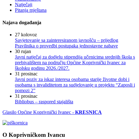
Natječaji
Pitanja mještana
Najava događanja
27
kolovoz
Savjetovanje sa zainteresiranom javnošću – prijedlog
Pravilnika o provedbi postupaka jednostavne nabave
30
rujan
Javni natječaj za dodjelu stipendija učenicima srednjih škola s
prebivalištem na području Općine Koprivnički Ivanec za
školsku godinu 2026./2027.
31
prosinac
Javni poziv za iskaz interesa osobama starije životne dobi i
osobama s invaliditetom za sudjelovanje u projektu “Zaposli i
pomozi 2”
31
prosinac
Bibliobus – raspored stajališta
Glasilo Općine Koprivnički Ivanec -
KRESNICA
O Koprivničkom Ivancu