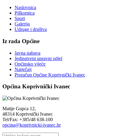
Naslovnica
Piškornica
Sport
Galerija
Udruge i društva
Iz rada Općine
Javna nabava
Jedinstveni upravni odjel
Općinsko vijeće
Natječaji
Proračun Općine Koprivnički Ivanec
Općina Koprivnički Ivanec
Matije Gupca 12,
48314 Koprivnički Ivanec
Tel/Fax: +385/48 638-100
opcina@koprivnicki-ivanec.hr