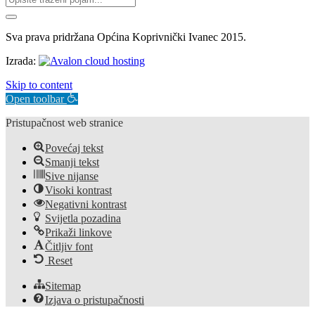
Sva prava pridržana Općina Koprivnički Ivanec 2015.
Izrada:
Skip to content
Open toolbar
Pristupačnost web stranice
Povećaj tekst
Smanji tekst
Sive nijanse
Visoki kontrast
Negativni kontrast
Svijetla pozadina
Prikaži linkove
Čitljiv font
Reset
Sitemap
Izjava o pristupačnosti