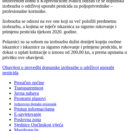
društvenom domu u Koprivničkom Ivancu održati će se dopunska
izobrazba o održivoj uporabi pesticida za poljoprivrednike –
profesionalne korisnike.
Izobrazba se odnosi na sve one koji su već položili predmetnu
izobrazbu, a kojima se istječe iskaznica za sigurno rukovanje i
primjenu pesticida tijekom 2020. godine.
Polaznici su sa sobom na izobrazbu dužni donijeti kopiju osobne
iskaznice i iskaznice za sigurno rukovanje i primjenu pesticida, te
dokaz o uplati kotizacije u iznosu od 200,00 kn, a prema uputama u
privitku ove obavijesti.
Obavijest o provedbi dopunske izobrazbe o održivoj uporabi
pesticida
Proračun općine
Transparentnost
Javna nabava
Prostorni planovi
Jedinstveni digitalni pristupnik
Pristup informacijama
E-savjetovanje
Poslovna zona
Sjednice Općinskog vijeća
Manifestacije