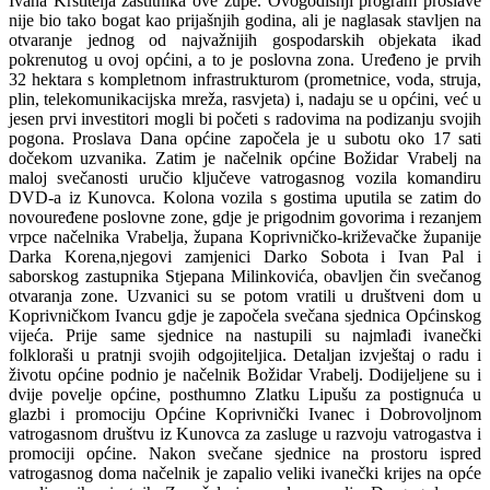
Ivana Krstitelja zaštitnika ove župe. Ovogodišnji program proslave
nije bio tako bogat kao prijašnjih godina, ali je naglasak stavljen na
otvaranje jednog od najvažnijih gospodarskih objekata ikad
pokrenutog u ovoj općini, a to je poslovna zona. Uređeno je prvih
32 hektara s kompletnom infrastrukturom (prometnice, voda, struja,
plin, telekomunikacijska mreža, rasvjeta) i, nadaju se u općini, već u
jesen prvi investitori mogli bi početi s radovima na podizanju svojih
pogona. Proslava Dana općine započela je u subotu oko 17 sati
dočekom uzvanika. Zatim je načelnik općine Božidar Vrabelj na
maloj svečanosti uručio ključeve vatrogasnog vozila komandiru
DVD-a iz Kunovca. Kolona vozila s gostima uputila se zatim do
novouređene poslovne zone, gdje je prigodnim govorima i rezanjem
vrpce načelnika Vrabelja, župana Koprivničko-križevačke županije
Darka Korena,njegovi zamjenici Darko Sobota i Ivan Pal i
saborskog zastupnika Stjepana Milinkovića, obavljen čin svečanog
otvaranja zone. Uzvanici su se potom vratili u društveni dom u
Koprivničkom Ivancu gdje je započela svečana sjednica Općinskog
vijeća. Prije same sjednice na nastupili su najmlađi ivanečki
folkloraši u pratnji svojih odgojiteljica. Detaljan izvještaj o radu i
životu općine podnio je načelnik Božidar Vrabelj. Dodijeljene su i
dvije povelje općine, posthumno Zlatku Lipušu za postignuća u
glazbi i promociju Općine Koprivnički Ivanec i Dobrovoljnom
vatrogasnom društvu iz Kunovca za zasluge u razvoju vatrogastva i
promociji općine. Nakon svečane sjednice na prostoru ispred
vatrogasnog doma načelnik je zapalio veliki ivanečki krijes na opće