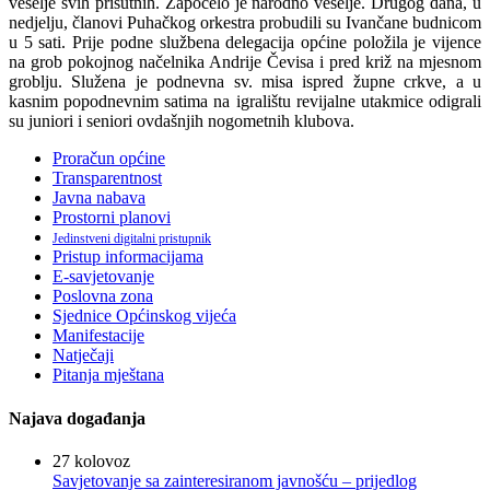
veselje svih prisutnih. Započelo je narodno veselje. Drugog dana, u
nedjelju, članovi Puhačkog orkestra probudili su Ivančane budnicom
u 5 sati. Prije podne službena delegacija općine položila je vijence
na grob pokojnog načelnika Andrije Čevisa i pred križ na mjesnom
groblju. Služena je podnevna sv. misa ispred župne crkve, a u
kasnim popodnevnim satima na igralištu revijalne utakmice odigrali
su juniori i seniori ovdašnjih nogometnih klubova.
Proračun općine
Transparentnost
Javna nabava
Prostorni planovi
Jedinstveni digitalni pristupnik
Pristup informacijama
E-savjetovanje
Poslovna zona
Sjednice Općinskog vijeća
Manifestacije
Natječaji
Pitanja mještana
Najava događanja
27
kolovoz
Savjetovanje sa zainteresiranom javnošću – prijedlog