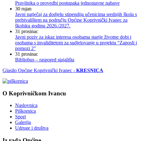
Pravilnika o provedbi postupaka jednostavne nabave
30
rujan
Javni natječaj za dodjelu stipendija učenicima srednjih škola s
prebivalištem na području Općine Koprivnički Ivanec za
školsku godinu 2026./2027.
31
prosinac
Javni poziv za iskaz interesa osobama starije životne dobi i
osobama s invaliditetom za sudjelovanje u projektu “Zaposli i
pomozi 2”
31
prosinac
Bibliobus – raspored stajališta
Glasilo Općine Koprivnički Ivanec -
KRESNICA
O Koprivničkom Ivancu
Naslovnica
Piškornica
Sport
Galerija
Udruge i društva
Iz rada Općine