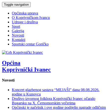
Toggle navigation
Općinska uprava
O Koprivničkom Ivancu
Udruge i društva
Sport
Galerija
Novosti
Kontakti
Sportski centar Goričko
Općina
Koprivnički Ivanec
Novosti
Koncert glazbenog sastava “MEJAŠI” dana 08.08.2026.
godine u Kunovcu
Društvo izvornog folklora Koprivnički Ivanec očaralo
Bugarsku na X. Černomorskim večerima
Općinski je načelnik i ove godine podijelio nagrade odličnim