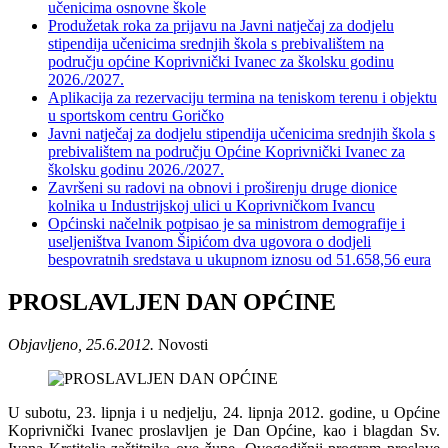
učenicima osnovne škole
Produžetak roka za prijavu na Javni natječaj za dodjelu
stipendija učenicima srednjih škola s prebivalištem na
području općine Koprivnički Ivanec za školsku godinu
2026./2027.
Aplikacija za rezervaciju termina na teniskom terenu i objektu
u sportskom centru Goričko
Javni natječaj za dodjelu stipendija učenicima srednjih škola s
prebivalištem na području Općine Koprivnički Ivanec za
školsku godinu 2026./2027.
Završeni su radovi na obnovi i proširenju druge dionice
kolnika u Industrijskoj ulici u Koprivničkom Ivancu
Općinski načelnik potpisao je sa ministrom demografije i
useljeništva Ivanom Šipićom dva ugovora o dodjeli
bespovratnih sredstava u ukupnom iznosu od 51.658,56 eura
PROSLAVLJEN DAN OPĆINE
Objavljeno, 25.6.2012.
Novosti
U subotu, 23. lipnja i u nedjelju, 24. lipnja 2012. godine, u Općine
Koprivnički Ivanec proslavljen je Dan Općine, kao i blagdan Sv.