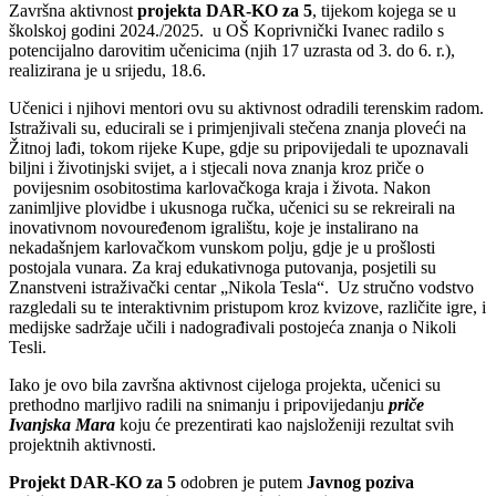
Završna aktivnost
projekta DAR-KO za 5
, tijekom kojega se u
školskoj godini 2024./2025. u OŠ Koprivnički Ivanec radilo s
potencijalno darovitim učenicima (njih 17 uzrasta od 3. do 6. r.),
realizirana je u srijedu, 18.6.
Učenici i njihovi mentori ovu su aktivnost odradili terenskim radom.
Istraživali su, educirali se i primjenjivali stečena znanja ploveći na
Žitnoj lađi, tokom rijeke Kupe, gdje su pripovijedali te upoznavali
biljni i životinjski svijet, a i stjecali nova znanja kroz priče o
povijesnim osobitostima karlovačkoga kraja i života. Nakon
zanimljive plovidbe i ukusnoga ručka, učenici su se rekreirali na
inovativnom novouređenom igralištu, koje je instalirano na
nekadašnjem karlovačkom vunskom polju, gdje je u prošlosti
postojala vunara. Za kraj edukativnoga putovanja, posjetili su
Znanstveni istraživački centar „Nikola Tesla“. Uz stručno vodstvo
razgledali su te interaktivnim pristupom kroz kvizove, različite igre, i
medijske sadržaje učili i nadograđivali postojeća znanja o Nikoli
Tesli.
Iako je ovo bila završna aktivnost cijeloga projekta, učenici su
prethodno marljivo radili na snimanju i pripovijedanju
priče
Ivanjska Mara
koju će prezentirati kao najsloženiji rezultat svih
projektnih aktivnosti.
Projekt DAR-KO za 5
odobren je putem
Javnog poziva