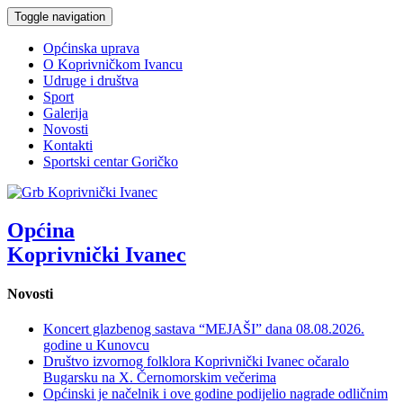
Toggle navigation
Općinska uprava
O Koprivničkom Ivancu
Udruge i društva
Sport
Galerija
Novosti
Kontakti
Sportski centar Goričko
Općina
Koprivnički Ivanec
Novosti
Koncert glazbenog sastava “MEJAŠI” dana 08.08.2026.
godine u Kunovcu
Društvo izvornog folklora Koprivnički Ivanec očaralo
Bugarsku na X. Černomorskim večerima
Općinski je načelnik i ove godine podijelio nagrade odličnim