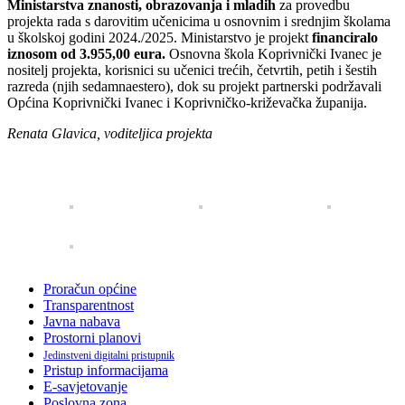
Ministarstva znanosti, obrazovanja i mladih
za provedbu
projekta rada s darovitim učenicima u osnovnim i srednjim školama
u školskoj godini 2024./2025. Ministarstvo je projekt
financiralo
iznosom od
3.955,00 eura.
Osnovna škola Koprivnički Ivanec je
nositelj projekta, korisnici su učenici trećih, četvrtih, petih i šestih
razreda (njih sedamnaestero), dok su projekt partnerski podržavali
Općina Koprivnički Ivanec i Koprivničko-križevačka županija.
Renata Glavica, voditeljica projekta
Proračun općine
Transparentnost
Javna nabava
Prostorni planovi
Jedinstveni digitalni pristupnik
Pristup informacijama
E-savjetovanje
Poslovna zona