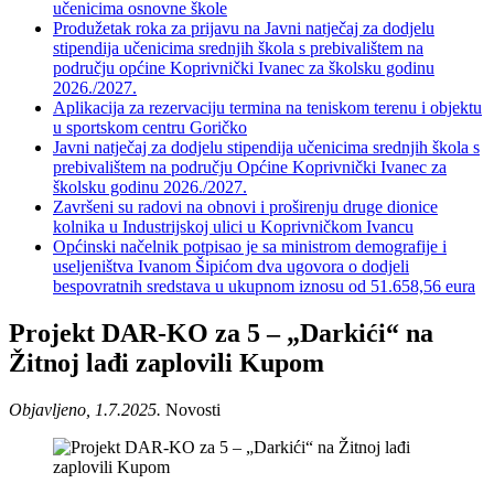
učenicima osnovne škole
Produžetak roka za prijavu na Javni natječaj za dodjelu
stipendija učenicima srednjih škola s prebivalištem na
području općine Koprivnički Ivanec za školsku godinu
2026./2027.
Aplikacija za rezervaciju termina na teniskom terenu i objektu
u sportskom centru Goričko
Javni natječaj za dodjelu stipendija učenicima srednjih škola s
prebivalištem na području Općine Koprivnički Ivanec za
školsku godinu 2026./2027.
Završeni su radovi na obnovi i proširenju druge dionice
kolnika u Industrijskoj ulici u Koprivničkom Ivancu
Općinski načelnik potpisao je sa ministrom demografije i
useljeništva Ivanom Šipićom dva ugovora o dodjeli
bespovratnih sredstava u ukupnom iznosu od 51.658,56 eura
Projekt DAR-KO za 5 – „Darkići“ na
Žitnoj lađi zaplovili Kupom
Objavljeno, 1.7.2025.
Novosti