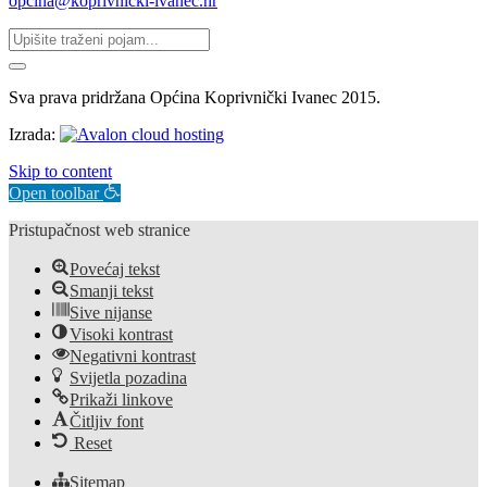
opcina@koprivnicki-ivanec.hr
Sva prava pridržana Općina Koprivnički Ivanec 2015.
Izrada:
Skip to content
Open toolbar
Pristupačnost web stranice
Povećaj tekst
Smanji tekst
Sive nijanse
Visoki kontrast
Negativni kontrast
Svijetla pozadina
Prikaži linkove
Čitljiv font
Reset
Sitemap