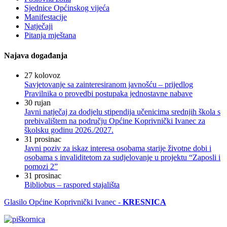
Sjednice Općinskog vijeća
Manifestacije
Natječaji
Pitanja mještana
Najava događanja
27
kolovoz
Savjetovanje sa zainteresiranom javnošću – prijedlog
Pravilnika o provedbi postupaka jednostavne nabave
30
rujan
Javni natječaj za dodjelu stipendija učenicima srednjih škola s
prebivalištem na području Općine Koprivnički Ivanec za
školsku godinu 2026./2027.
31
prosinac
Javni poziv za iskaz interesa osobama starije životne dobi i
osobama s invaliditetom za sudjelovanje u projektu “Zaposli i
pomozi 2”
31
prosinac
Bibliobus – raspored stajališta
Glasilo Općine Koprivnički Ivanec -
KRESNICA