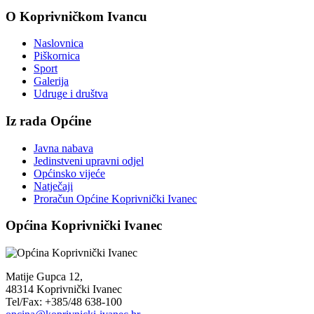
O Koprivničkom Ivancu
Naslovnica
Piškornica
Sport
Galerija
Udruge i društva
Iz rada Općine
Javna nabava
Jedinstveni upravni odjel
Općinsko vijeće
Natječaji
Proračun Općine Koprivnički Ivanec
Općina Koprivnički Ivanec
Matije Gupca 12,
48314 Koprivnički Ivanec
Tel/Fax: +385/48 638-100