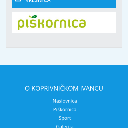
KRESNICA
O KOPRIVNIČKOM IVANCU
Naslovnica
Piškornica
Sport
Galerija