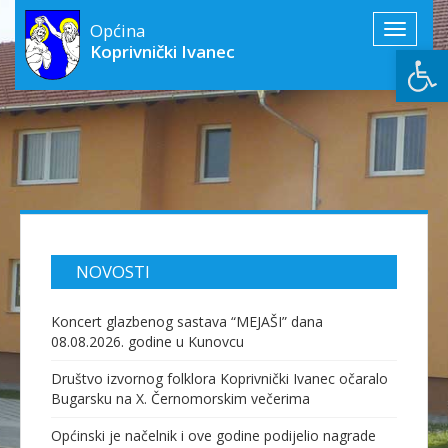
Općina
Toggle
Open
Koprivnički Ivanec
navigati
NOVOSTI
Koncert glazbenog sastava “MEJAŠI” dana
08.08.2026. godine u Kunovcu
Društvo izvornog folklora Koprivnički Ivanec očaralo
Bugarsku na X. Černomorskim večerima
Općinski je načelnik i ove godine podijelio nagrade