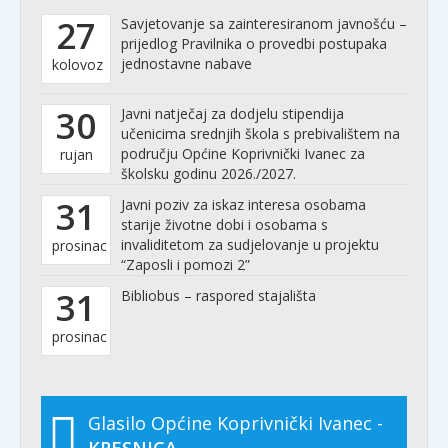
27
Savjetovanje sa zainteresiranom javnošću –
prijedlog Pravilnika o provedbi postupaka
jednostavne nabave
kolovoz
30
Javni natječaj za dodjelu stipendija
učenicima srednjih škola s prebivalištem na
području Općine Koprivnički Ivanec za
rujan
školsku godinu 2026./2027.
31
Javni poziv za iskaz interesa osobama
starije životne dobi i osobama s
invaliditetom za sudjelovanje u projektu
prosinac
“Zaposli i pomozi 2”
31
Bibliobus – raspored stajališta
prosinac
Glasilo Općine Koprivnički Ivanec -