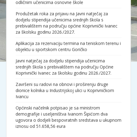
odličnim učenicima osnovne škole
Produžetak roka za prijavu na Javni natječaj za
dodjelu stipendija učenicima srednjih škola s
prebivalištem na području općine Koprivnički Ivanec
za školsku godinu 2026./2027.
Aplikacija za rezervaciju termina na teniskom terenu i
objektu u sportskom centru Goričko
Javni natječaj za dodjelu stipendija učenicima
srednjih škola s prebivalištem na području Općine
Koprivnički Ivanec za školsku godinu 2026./2027.
Završeni su radovi na obnovi i proširenju druge
dionice kolnika u Industrijskoj ulici u Koprivničkom
Ivancu
Općinski načelnik potpisao je sa ministrom
demografije i useljeništva Ivanom Šipićom dva
ugovora o dodjeli bespovratnih sredstava u ukupnom
iznosu od 51.658,56 eura