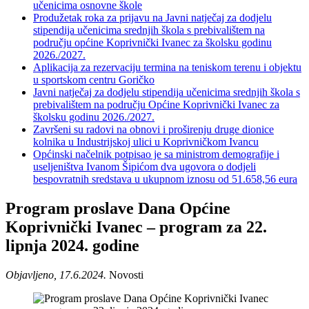
učenicima osnovne škole
Produžetak roka za prijavu na Javni natječaj za dodjelu
stipendija učenicima srednjih škola s prebivalištem na
području općine Koprivnički Ivanec za školsku godinu
2026./2027.
Aplikacija za rezervaciju termina na teniskom terenu i objektu
u sportskom centru Goričko
Javni natječaj za dodjelu stipendija učenicima srednjih škola s
prebivalištem na području Općine Koprivnički Ivanec za
školsku godinu 2026./2027.
Završeni su radovi na obnovi i proširenju druge dionice
kolnika u Industrijskoj ulici u Koprivničkom Ivancu
Općinski načelnik potpisao je sa ministrom demografije i
useljeništva Ivanom Šipićom dva ugovora o dodjeli
bespovratnih sredstava u ukupnom iznosu od 51.658,56 eura
Program proslave Dana Općine
Koprivnički Ivanec – program za 22.
lipnja 2024. godine
Objavljeno, 17.6.2024.
Novosti