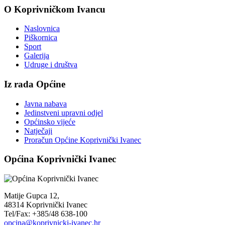
O Koprivničkom Ivancu
Naslovnica
Piškornica
Sport
Galerija
Udruge i društva
Iz rada Općine
Javna nabava
Jedinstveni upravni odjel
Općinsko vijeće
Natječaji
Proračun Općine Koprivnički Ivanec
Općina Koprivnički Ivanec
Matije Gupca 12,
48314 Koprivnički Ivanec
Tel/Fax: +385/48 638-100
opcina@koprivnicki-ivanec.hr