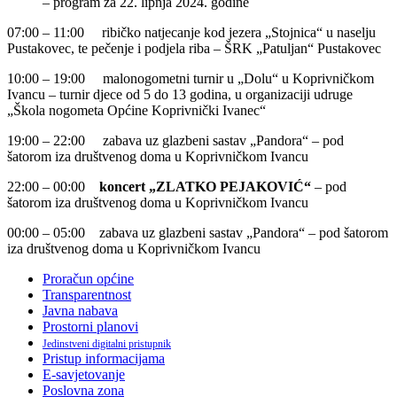
07:00 – 11:00 ribičko natjecanje kod jezera „Stojnica“ u naselju
Pustakovec, te pečenje i podjela riba – ŠRK „Patuljan“ Pustakovec
10:00 – 19:00 malonogometni turnir u „Dolu“ u Koprivničkom
Ivancu – turnir djece od 5 do 13 godina, u organizaciji udruge
„Škola nogometa Općine Koprivnički Ivanec“
19:00 – 22:00 zabava uz glazbeni sastav „Pandora“ – pod
šatorom iza društvenog doma u Koprivničkom Ivancu
22:00 – 00:00
koncert „ZLATKO PEJAKOVIĆ“
– pod
šatorom iza društvenog doma u Koprivničkom Ivancu
00:00 – 05:00 zabava uz glazbeni sastav „Pandora“ – pod šatorom
iza društvenog doma u Koprivničkom Ivancu
Proračun općine
Transparentnost
Javna nabava
Prostorni planovi
Jedinstveni digitalni pristupnik
Pristup informacijama
E-savjetovanje
Poslovna zona