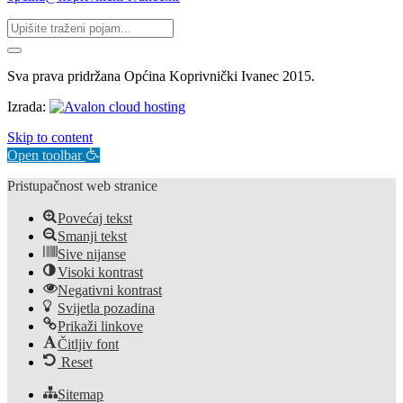
Sva prava pridržana Općina Koprivnički Ivanec 2015.
Izrada:
Skip to content
Open toolbar
Pristupačnost web stranice
Povećaj tekst
Smanji tekst
Sive nijanse
Visoki kontrast
Negativni kontrast
Svijetla pozadina
Prikaži linkove
Čitljiv font
Reset
Sitemap