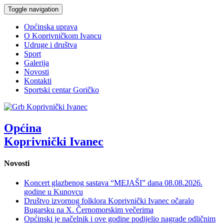
Toggle navigation
Općinska uprava
O Koprivničkom Ivancu
Udruge i društva
Sport
Galerija
Novosti
Kontakti
Sportski centar Goričko
Općina
Koprivnički Ivanec
Novosti
Koncert glazbenog sastava “MEJAŠI” dana 08.08.2026.
godine u Kunovcu
Društvo izvornog folklora Koprivnički Ivanec očaralo
Bugarsku na X. Černomorskim večerima
Općinski je načelnik i ove godine podijelio nagrade odličnim