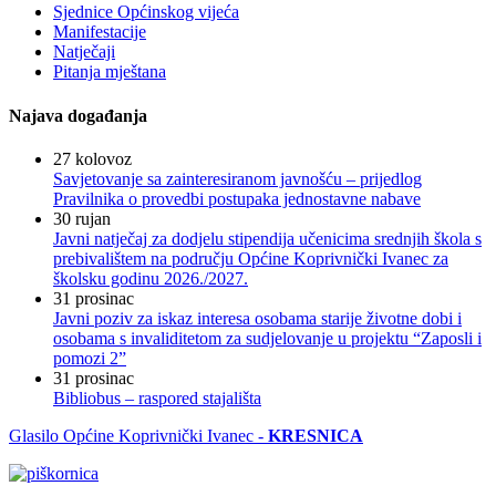
Sjednice Općinskog vijeća
Manifestacije
Natječaji
Pitanja mještana
Najava događanja
27
kolovoz
Savjetovanje sa zainteresiranom javnošću – prijedlog
Pravilnika o provedbi postupaka jednostavne nabave
30
rujan
Javni natječaj za dodjelu stipendija učenicima srednjih škola s
prebivalištem na području Općine Koprivnički Ivanec za
školsku godinu 2026./2027.
31
prosinac
Javni poziv za iskaz interesa osobama starije životne dobi i
osobama s invaliditetom za sudjelovanje u projektu “Zaposli i
pomozi 2”
31
prosinac
Bibliobus – raspored stajališta
Glasilo Općine Koprivnički Ivanec -
KRESNICA