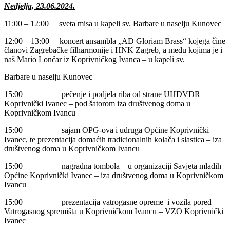
Nedjelja, 23.06.2024.
11:00 – 12:00 sveta misa u kapeli sv. Barbare u naselju Kunovec
12:00 – 13:00 koncert ansambla „AD Gloriam Brass“ kojega čine
članovi Zagrebačke filharmonije i HNK Zagreb, a među kojima je i
naš Mario Lončar iz Koprivničkog Ivanca – u kapeli sv.
Barbare u naselju Kunovec
15:00 – pečenje i podjela riba od strane UHDVDR
Koprivnički Ivanec – pod šatorom iza društvenog doma u
Koprivničkom Ivancu
15:00 – sajam OPG-ova i udruga Općine Koprivnički
Ivanec, te prezentacija domaćih tradicionalnih kolača i slastica – iza
društvenog doma u Koprivničkom Ivancu
15:00 – nagradna tombola – u organizaciji Savjeta mladih
Općine Koprivnički Ivanec – iza društvenog doma u Koprivničkom
Ivancu
15:00 – prezentacija vatrogasne opreme i vozila pored
Vatrogasnog spremišta u Koprivničkom Ivancu – VZO Koprivnički
Ivanec