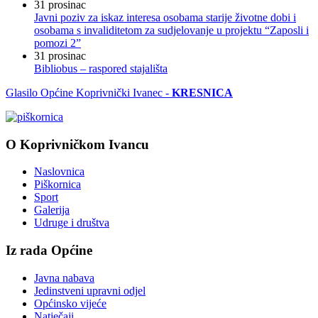
31
prosinac
Javni poziv za iskaz interesa osobama starije životne dobi i
osobama s invaliditetom za sudjelovanje u projektu “Zaposli i
pomozi 2”
31
prosinac
Bibliobus – raspored stajališta
Glasilo Općine Koprivnički Ivanec -
KRESNICA
O Koprivničkom Ivancu
Naslovnica
Piškornica
Sport
Galerija
Udruge i društva
Iz rada Općine
Javna nabava
Jedinstveni upravni odjel
Općinsko vijeće
Natječaji