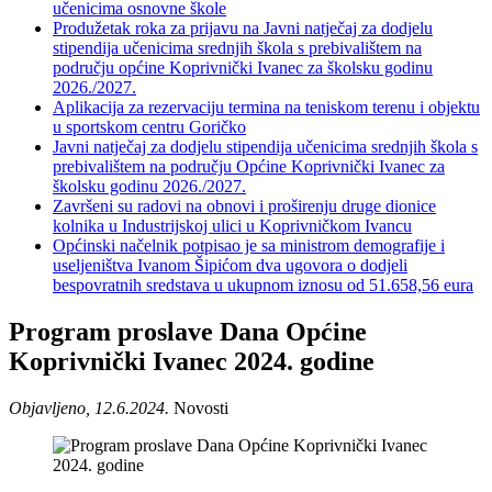
učenicima osnovne škole
Produžetak roka za prijavu na Javni natječaj za dodjelu
stipendija učenicima srednjih škola s prebivalištem na
području općine Koprivnički Ivanec za školsku godinu
2026./2027.
Aplikacija za rezervaciju termina na teniskom terenu i objektu
u sportskom centru Goričko
Javni natječaj za dodjelu stipendija učenicima srednjih škola s
prebivalištem na području Općine Koprivnički Ivanec za
školsku godinu 2026./2027.
Završeni su radovi na obnovi i proširenju druge dionice
kolnika u Industrijskoj ulici u Koprivničkom Ivancu
Općinski načelnik potpisao je sa ministrom demografije i
useljeništva Ivanom Šipićom dva ugovora o dodjeli
bespovratnih sredstava u ukupnom iznosu od 51.658,56 eura
Program proslave Dana Općine
Koprivnički Ivanec 2024. godine
Objavljeno, 12.6.2024.
Novosti