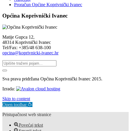
Proračun Općine Koprivnički Ivanec
Općina Koprivnički Ivanec
Matije Gupca 12,
48314 Koprivnički Ivanec
Tel/Fax: +385/48 638-100
opcina@koprivnicki-ivanec.hr
Sva prava pridržana Općina Koprivnički Ivanec 2015.
Izrada:
Skip to content
Open toolbar
Pristupačnost web stranice
Povećaj tekst
Smanji tekst