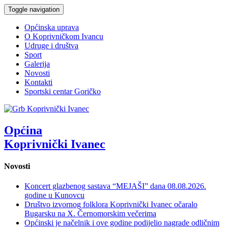
Toggle navigation
Općinska uprava
O Koprivničkom Ivancu
Udruge i društva
Sport
Galerija
Novosti
Kontakti
Sportski centar Goričko
Općina
Koprivnički Ivanec
Novosti
Koncert glazbenog sastava “MEJAŠI” dana 08.08.2026.
godine u Kunovcu
Društvo izvornog folklora Koprivnički Ivanec očaralo
Bugarsku na X. Černomorskim večerima
Općinski je načelnik i ove godine podijelio nagrade odličnim