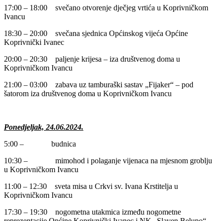
17:00 – 18:00 svečano otvorenje dječjeg vrtića u Koprivničkom
Ivancu
18:30 – 20:00 svečana sjednica Općinskog vijeća Općine
Koprivnički Ivanec
20:00 – 20:30 paljenje krijesa – iza društvenog doma u
Koprivničkom Ivancu
21:00 – 03:00 zabava uz tamburaški sastav „Fijaker“ – pod
šatorom iza društvenog doma u Koprivničkom Ivancu
Ponedjeljak, 24.06.2024.
5:00 – budnica
10:30 – mimohod i polaganje vijenaca na mjesnom groblju
u Koprivničkom Ivancu
11:00 – 12:30 sveta misa u Crkvi sv. Ivana Krstitelja u
Koprivničkom Ivancu
17:30 – 19:30 nogometna utakmica između nogometne
reprezentacije Općine Koprivnički Ivanec i NK „Slaven Belupo“