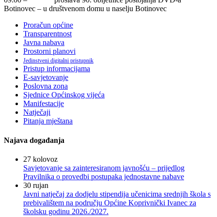
Botinovec – u društvenom domu u naselju Botinovec
Proračun općine
Transparentnost
Javna nabava
Prostorni planovi
Jedinstveni digitalni pristupnik
Pristup informacijama
E-savjetovanje
Poslovna zona
Sjednice Općinskog vijeća
Manifestacije
Natječaji
Pitanja mještana
Najava događanja
27
kolovoz
Savjetovanje sa zainteresiranom javnošću – prijedlog
Pravilnika o provedbi postupaka jednostavne nabave
30
rujan
Javni natječaj za dodjelu stipendija učenicima srednjih škola s
prebivalištem na području Općine Koprivnički Ivanec za
školsku godinu 2026./2027.