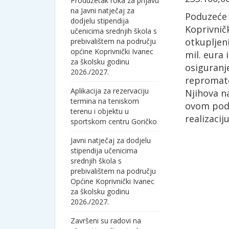
Produžetak roka za prijavu
na Javni natječaj za
Poduzeće j
dodjelu stipendija
Koprivničk
učenicima srednjih škola s
otkupljeni
prebivalištem na području
općine Koprivnički Ivanec
mil. eura 
za školsku godinu
osiguranj
2026./2027.
repromate
Aplikacija za rezervaciju
Njihova n
termina na teniskom
ovom podr
terenu i objektu u
realizacij
sportskom centru Goričko
Javni natječaj za dodjelu
stipendija učenicima
srednjih škola s
prebivalištem na području
Općine Koprivnički Ivanec
za školsku godinu
2026./2027.
Završeni su radovi na