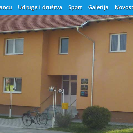
vancu
Udruge i društva
Sport
Galerija
Novost