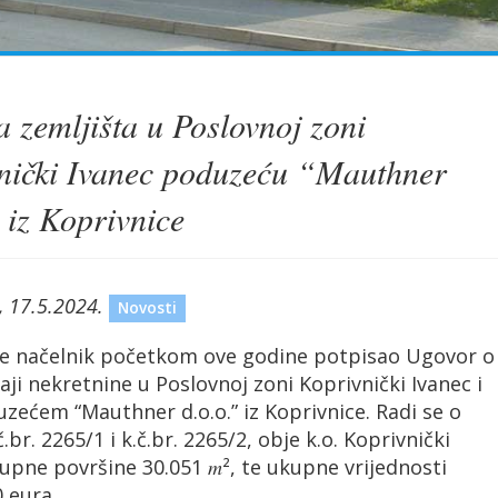
 zemljišta u Poslovnoj zoni
nički Ivanec poduzeću “Mauthner
 iz Koprivnice
, 17.5.2024.
Novosti
je načelnik početkom ove godine potpisao Ugovor o
ji nekretnine u Poslovnoj zoni Koprivnički Ivanec i
uzećem “Mauthner d.o.o.” iz Koprivnice. Radi se o
č.br. 2265/1 i k.č.br. 2265/2, obje k.o. Koprivnički
upne površine 30.051 𝑚², te ukupne vrijednosti
 eura.