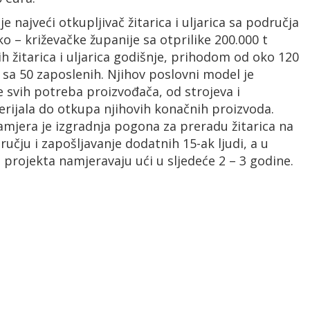
e najveći otkupljivač žitarica i uljarica sa područja
o – križevačke županije sa otprilike 200.000 t
h žitarica i uljarica godišnje, prihodom od oko 120
i sa 50 zaposlenih. Njihov poslovni model je
e svih potreba proizvođača, od strojeva i
rijala do otkupa njihovih konačnih proizvoda.
amjera je izgradnja pogona za preradu žitarica na
učju i zapošljavanje dodatnih 15-ak ljudi, a u
u projekta namjeravaju ući u sljedeće 2 – 3 godine.