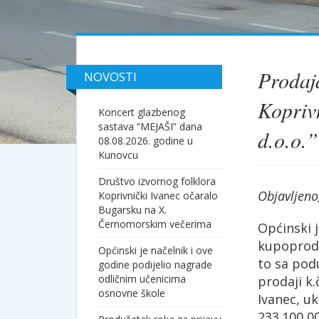
Prodaja
NOVOSTI
Kopriv
Koncert glazbenog
sastava “MEJAŠI” dana
d.o.o.”
08.08.2026. godine u
Kunovcu
Društvo izvornog folklora
Objavljeno
Koprivnički Ivanec očaralo
Bugarsku na X.
Černomorskim večerima
Općinski 
kupoproda
Općinski je načelnik i ove
to sa pod
godine podijelio nagrade
odličnim učenicima
prodaji k.
osnovne škole
Ivanec, uk
233.100,00