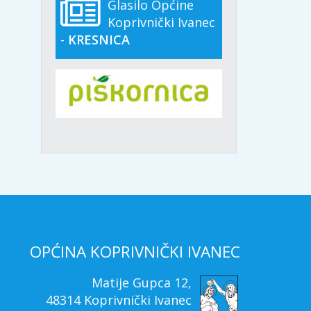
Glasilo Općine
Koprivnički Ivanec
-
KRESNICA
OPĆINA KOPRIVNIČKI IVANEC
Matije Gupca 12,
48314 Koprivnički Ivanec