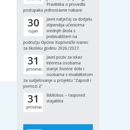
Pravilnika o provedbi
postupaka jednostavne nabave
30
Javni natječaj za dodjelu
stipendija učenicima
srednjih škola s
rujan
prebivalištem na
području Općine Koprivnički Ivanec
za školsku godinu 2026./2027.
31
Javni poziv za iskaz
interesa osobama
starije životne dobi i
prosinac
osobama s invaliditetom
za sudjelovanje u projektu “Zaposli i
pomozi 2”
31
Bibliobus – raspored
stajališta
prosinac