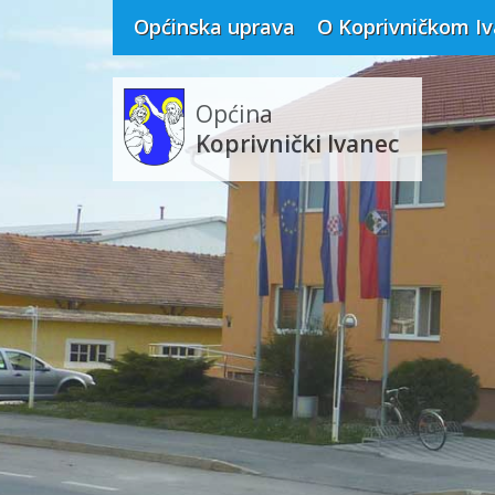
Općinska uprava
O Koprivničkom I
Općina
Koprivnički Ivanec