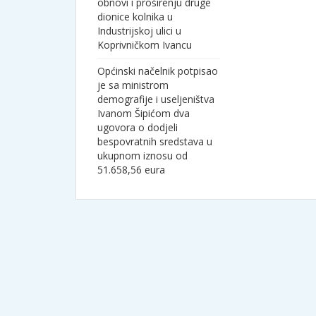
obnovi i proširenju druge
dionice kolnika u
Industrijskoj ulici u
Koprivničkom Ivancu
Općinski načelnik potpisao
je sa ministrom
demografije i useljeništva
Ivanom Šipićom dva
ugovora o dodjeli
bespovratnih sredstava u
ukupnom iznosu od
51.658,56 eura