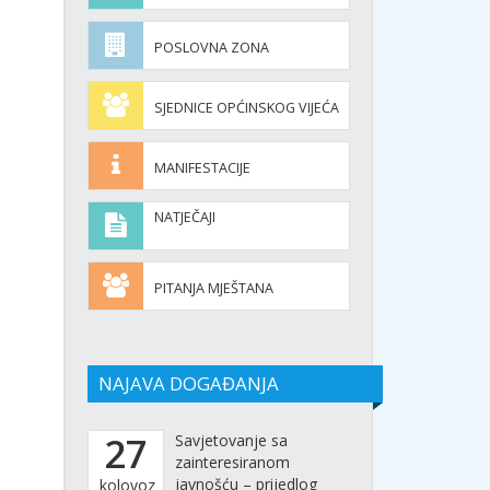
POSLOVNA ZONA
SJEDNICE OPĆINSKOG VIJEĆA
MANIFESTACIJE
NATJEČAJI
PITANJA MJEŠTANA
NAJAVA DOGAĐANJA
27
Savjetovanje sa
zainteresiranom
javnošću – prijedlog
kolovoz