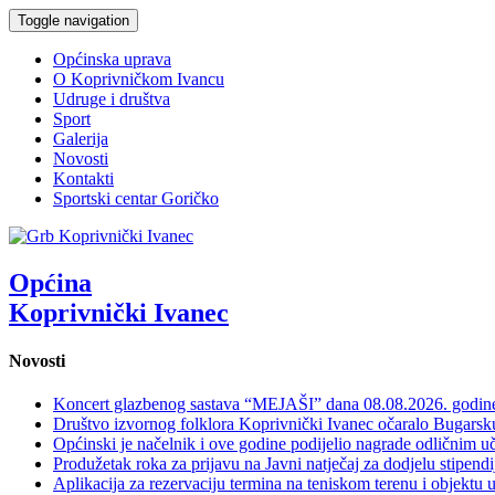
Toggle navigation
Općinska uprava
O Koprivničkom Ivancu
Udruge i društva
Sport
Galerija
Novosti
Kontakti
Sportski centar Goričko
Općina
Koprivnički Ivanec
Novosti
Koncert glazbenog sastava “MEJAŠI” dana 08.08.2026. godi
Društvo izvornog folklora Koprivnički Ivanec očaralo Bugars
Općinski je načelnik i ove godine podijelio nagrade odličnim 
Produžetak roka za prijavu na Javni natječaj za dodjelu stipen
Aplikacija za rezervaciju termina na teniskom terenu i objektu