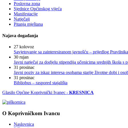
Poslovna zona
Sjednice Općinskog vijeća
Manifestacije
Natječaji
Pitanja mještana
Najava događanja
27
kolovoz
Savjetovanje sa zainteresiranom javnošću – prijedlog Pravilni
30
rujan
Javni natječaj za dodjelu stipendija učenicima srednjih škola 
31
prosinac
Javni poziv za iskaz interesa osobama starije životne dobi i os
31
prosinac
Bibliobus – raspored stajališta
Glasilo Općine Koprivnički Ivanec -
KRESNICA
O Koprivničkom Ivancu
Naslovnica