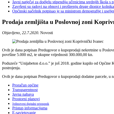
Javni natječaj za dodjelu stipendija učenicima srednjih škola 
Završeni su radovi na obnovi i proširenju druge dionice kolnik
Općinski načelnik potpisao je sa ministrom demografije i usel
Prodaja zemljišta u Poslovnoj zoni Kopriv
Objavljeno, 22.7.2020.
Novosti
Ovih je dana potpisan Predugovor o kupoprodaji nekretnine u Poslovno
površine 5.000 m2, te ukupne vrijednosti 300.000,00 kn.
Poduzeće “Unijabeton d.o.o.” je još 2018. godine kupilo od Općine Ko
postrojenja.
Ovih je dana potpisan Predugovor o kupoprodaji dodatne parcele, u nas
Proračun općine
Transparentnost
Javna nabava
Prostorni planovi
Jedinstveni digitalni pristupnik
Pristup informacijama
E-savjetovanje