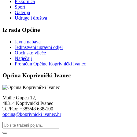
Piškornica
Sport
Galerija
Udruge i društva
Iz rada Općine
Javna nabava
Jedinstveni upravni odjel
Općinsko vijeće
Natječaji
Proračun Općine Koprivnički Ivanec
Općina Koprivnički Ivanec
Matije Gupca 12,
48314 Koprivnički Ivanec
Tel/Fax: +385/48 638-100
opcina@koprivnicki-ivanec.hr