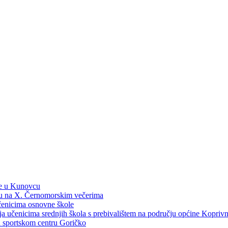
ne u Kunovcu
ku na X. Černomorskim večerima
učenicima osnovne škole
dija učenicima srednjih škola s prebivalištem na području općine Kopri
 u sportskom centru Goričko