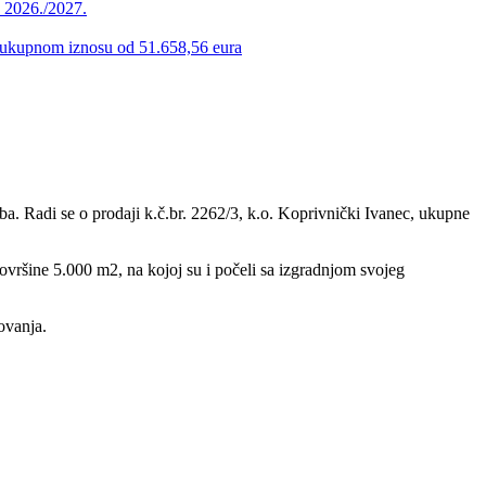
u 2026./2027.
 u ukupnom iznosu od 51.658,56 eura
a. Radi se o prodaji k.č.br. 2262/3, k.o. Koprivnički Ivanec, ukupne
ovršine 5.000 m2, na kojoj su i počeli sa izgradnjom svojeg
ovanja.