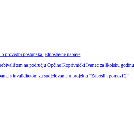
ka o provedbi postupaka jednostavne nabave
s prebivalištem na području Općine Koprivnički Ivanec za školsku godin
obama s invaliditetom za sudjelovanje u projektu “Zaposli i pomozi 2”