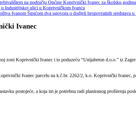
s prebivalištem na području Općine Koprivnički Ivanec za školsku godin
a u Industrijskoj ulici u Koprivničkom Ivancu
jeništva Ivanom Šipićom dva ugovora o dodjeli bespovratnih sredstava
nički Ivanec
j zoni Koprivnički Ivanec i to poduzeću “Unijabeton d.o.o.” iz Zagreb
privnički Ivanec parcelu na k.č.br. 2262/2, k.o. Koprivnički Ivanec, p
tavku postojeće, a koja im je potrebna radi planiranog proširenja posl