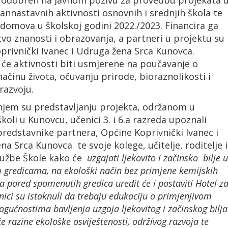
e odobren na Javnom pozivu za provedbu projekata 
annastavnih aktivnosti osnovnih i srednjih škola te
 domova u školskoj godini 2022./2023. Financira ga
tvo znanosti i obrazovanja, a partneri u projektu su
privnički Ivanec i Udruga žena Srca Kunovca.
 će aktivnosti biti usmjerene na poučavanje o
ačinu života, očuvanju prirode, bioraznolikosti i
razvoju.
jem su predstavljanju projekta, održanom u
koli u Kunovcu, učenici 3. i 6.a razreda upoznali
predstavnike partnera, Općine Koprivnički Ivanec i
a Srca Kunovca te svoje kolege, učitelje, roditelje i
lužbe Škole kako će
uzgajati ljekovito i začinsko bilje u
 gredicama, na ekološki način bez primjene kemijskih
 a pored spomenutih gredica uredit će i postaviti Hotel z
nici su istaknuli da trebaju edukaciju o primjenjivom
ogućnostima bavljenja uzgoja ljekovitog i začinskog bilja
e razine ekološke osviještenosti, održivog razvoja te