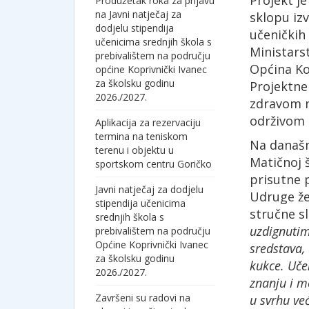
Projekt j
Produžetak roka za prijavu
na Javni natječaj za
sklopu izv
dodjelu stipendija
učeničkih
učenicima srednjih škola s
Ministars
prebivalištem na području
Općina Ko
općine Koprivnički Ivanec
za školsku godinu
Projektne
2026./2027.
zdravom n
održivom 
Aplikacija za rezervaciju
termina na teniskom
Na današn
terenu i objektu u
Matičnoj š
sportskom centru Goričko
prisutne 
Javni natječaj za dodjelu
Udruge žen
stipendija učenicima
stručne s
srednjih škola s
uzdignutim
prebivalištem na području
Općine Koprivnički Ivanec
sredstava,
za školsku godinu
kukce. Uče
2026./2027.
znanju i m
Završeni su radovi na
u svrhu već