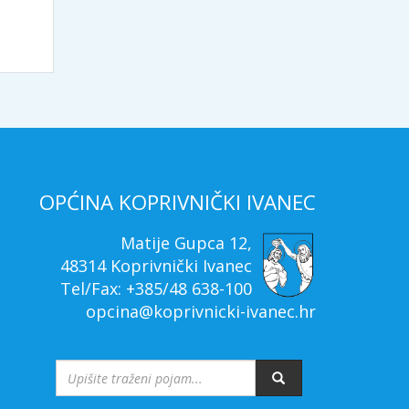
OPĆINA KOPRIVNIČKI IVANEC
Matije Gupca 12,
48314 Koprivnički Ivanec
Tel/Fax: +385/48 638-100
opcina@koprivnicki-ivanec.hr