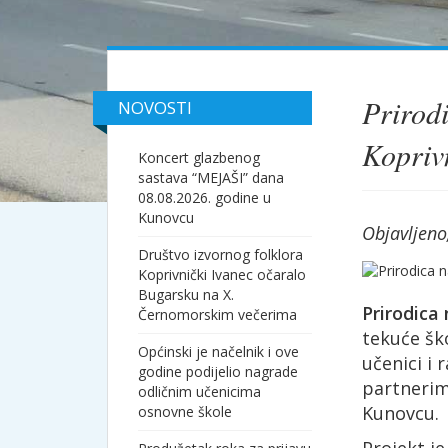
Prirodi
NOVOSTI
Kopriv
Koncert glazbenog
sastava “MEJAŠI” dana
08.08.2026. godine u
Kunovcu
Objavljeno
Društvo izvornog folklora
Koprivnički Ivanec očaralo
Bugarsku na X.
Prirodica 
Černomorskim večerima
tekuće šk
Općinski je načelnik i ove
učenici i 
godine podijelio nagrade
partneri
odličnim učenicima
Kunovcu.
osnovne škole