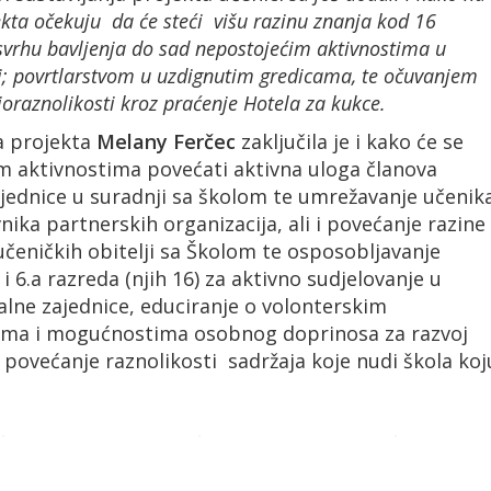
ekta očekuju da će
steći višu razinu znanja kod 16
svrhu bavljenja do sad nepostojećim aktivnostima u
li; povrtlarstvom u uzdignutim gredicama, te očuvanjem
ioraznolikosti kroz praćenje Hotela za kukce.
ca projekta
Melany Ferčec
zaključila je i kako će se
m aktivnostima povećati aktivna uloga članova
ajednice u suradnji sa školom te umrežavanje učenik
nika partnerskih organizacija, ali i povećanje razine
učeničkih obitelji sa Školom te osposobljavanje
 i 6.a razreda (njih 16) za aktivno sudjelovanje u
alne zajednice, educiranje o volonterskim
ima i mogućnostima osobnog doprinosa za razvoj
i povećanje raznolikosti sadržaja koje nudi škola koj