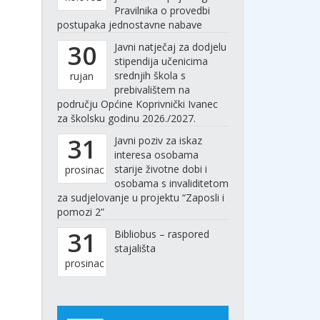
Pravilnika o provedbi
postupaka jednostavne nabave
30
Javni natječaj za dodjelu
stipendija učenicima
srednjih škola s
rujan
prebivalištem na
području Općine Koprivnički Ivanec
za školsku godinu 2026./2027.
31
Javni poziv za iskaz
interesa osobama
starije životne dobi i
prosinac
osobama s invaliditetom
za sudjelovanje u projektu “Zaposli i
pomozi 2”
31
Bibliobus – raspored
stajališta
prosinac