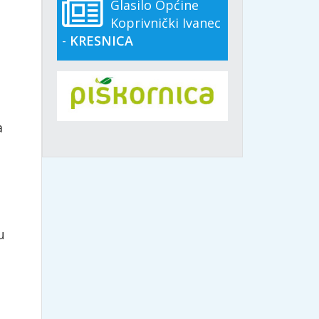
Glasilo Općine
Koprivnički Ivanec
-
KRESNICA
a
u