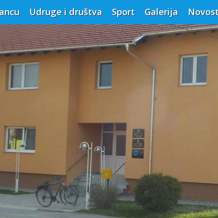
vancu
Udruge i društva
Sport
Galerija
Novost