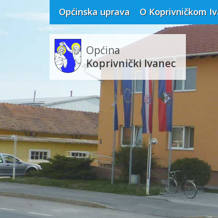
Općinska uprava
O Koprivničkom I
Općina
Koprivnički Ivanec