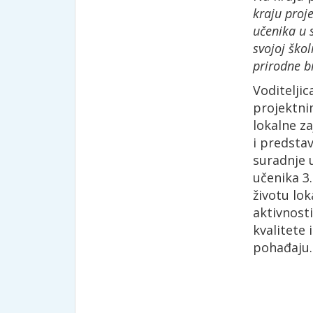
kraju proj
učenika u 
svojoj ško
prirodne b
Voditelji
projektni
lokalne z
i predstav
suradnje 
učenika 3.
životu lok
aktivnost
kvalitete 
pohađaju.