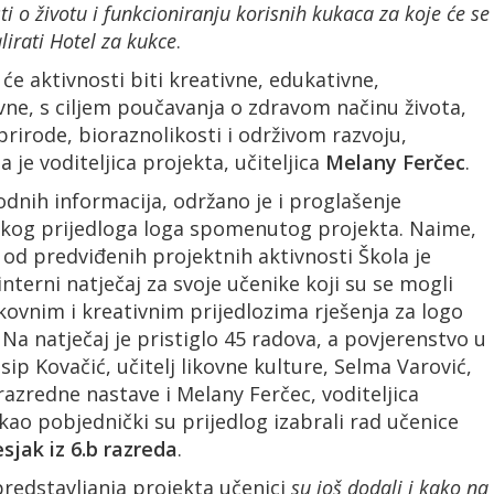
i o životu i funkcioniranju korisnih kukaca za koje će se
alirati Hotel za kukce
.
će aktivnosti biti kreativne, edukativne,
vne, s ciljem poučavanja o zdravom načinu života,
rirode, bioraznolikosti i održivom razvoju,
a je voditeljica projekta, učiteljica
Melany Ferčec
.
dnih informacija, održano je i proglašenje
kog prijedloga loga spomenutog projekta. Naime,
 od predviđenih projektnih aktivnosti Škola je
interni natječaj za svoje učenike koji su se mogli
likovnim i kreativnim prijedlozima rješenja za logo
Na natječaj je pristiglo 45 radova, a povjerenstvo u
sip Kovačić, učitelj likovne kulture, Selma Varović,
 razredne nastave i Melany Ferčec, voditeljica
kao pobjednički su prijedlog izabrali rad učenice
sjak iz 6.b razreda
.
predstavljanja projekta učenici
su još dodali i kako na