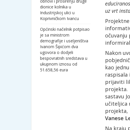
obnovi i proširenju druge
educiranost
dionice kolnika u
uz vrt inst
Industrijskoj ulici u
Koprivničkom Ivancu
Projektne 
informati
Općinski načelnik potpisao
očuvanju p
je sa ministrom
demografije i useljeništva
informiral
Ivanom Šipićom dva
Nakon uvo
ugovora o dodjeli
bespovratnih sredstava u
pobjednič
ukupnom iznosu od
kao jednu
51.658,56 eura
raspisala 
prijaviti 
projekta. 
sastavu Jo
učiteljica
projekta, 
Vanese Le
Na kraju 