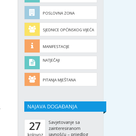
u
POSLOVNA ZONA
SJEDNICE OPĆINSKOG VIJEĆA
MANIFESTACIJE
NATJEČAJI
PITANJA MJEŠTANA
NAJAVA DOGAĐANJA
a
27
Savjetovanje sa
zainteresiranom
javnošću – prijedlog
kolovoz