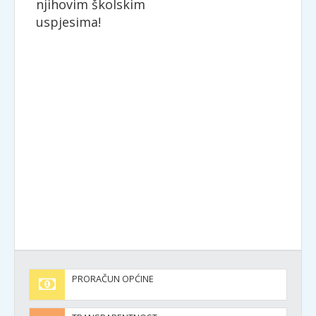
njihovim školskim
uspjesima!
PRORAČUN OPĆINE