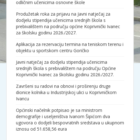
odličnim učenicima osnovne škole
Produžetak roka za prijavu na Javni natječaj za
dodjelu stipendija učenicima srednjih škola s
prebivalištem na području općine Koprivnički Ivanec
za školsku godinu 2026./2027.
Aplikacija za rezervaciju termina na teniskom terenu i
objektu u sportskom centru Goričko
Javni natječaj za dodjelu stipendija učenicima
srednjih škola s prebivalištem na području Općine
Koprivnički Ivanec za školsku godinu 2026./2027.
Završeni su radovi na obnovi i proširenju druge
dionice kolnika u Industrijskoj ulici u Koprivničkom
Ivancu
Općinski načelnik potpisao je sa ministrom
demografije i useljeništva Ivanom Šipićom dva
ugovora o dodjeli bespovratnih sredstava u ukupnom
iznosu od 51.658,56 eura