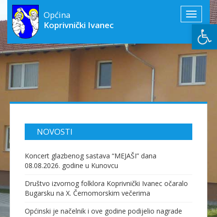
Općina
Toggle
Open
Koprivnički Ivanec
navigati
NOVOSTI
Koncert glazbenog sastava “MEJAŠI” dana
08.08.2026. godine u Kunovcu
Društvo izvornog folklora Koprivnički Ivanec očaralo
Bugarsku na X. Černomorskim večerima
Općinski je načelnik i ove godine podijelio nagrade