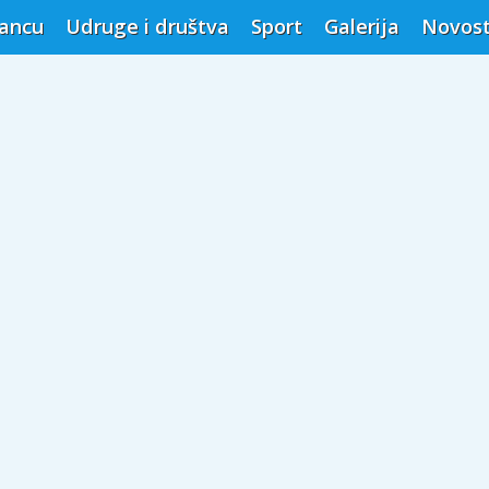
vancu
Udruge i društva
Sport
Galerija
Novost