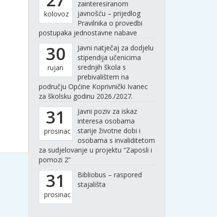
zainteresiranom
javnošću – prijedlog
kolovoz
Pravilnika o provedbi
postupaka jednostavne nabave
30
Javni natječaj za dodjelu
stipendija učenicima
srednjih škola s
rujan
prebivalištem na
području Općine Koprivnički Ivanec
za školsku godinu 2026./2027.
31
Javni poziv za iskaz
interesa osobama
starije životne dobi i
prosinac
osobama s invaliditetom
za sudjelovanje u projektu “Zaposli i
pomozi 2”
31
Bibliobus – raspored
stajališta
prosinac