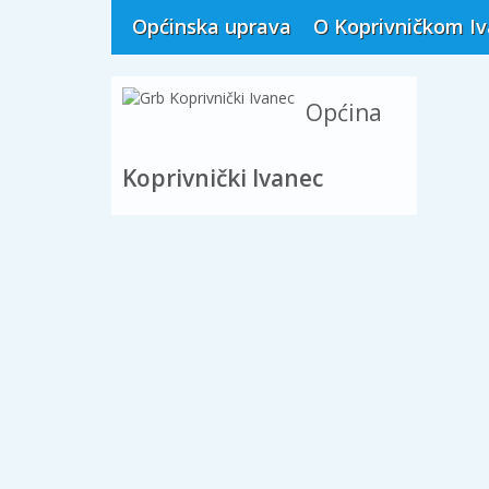
Općinska uprava
O Koprivničkom I
Općina
Koprivnički Ivanec