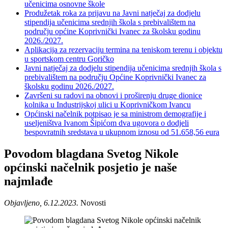
učenicima osnovne škole
Produžetak roka za prijavu na Javni natječaj za dodjelu
stipendija učenicima srednjih škola s prebivalištem na
području općine Koprivnički Ivanec za školsku godinu
2026./2027.
Aplikacija za rezervaciju termina na teniskom terenu i objektu
u sportskom centru Goričko
Javni natječaj za dodjelu stipendija učenicima srednjih škola s
prebivalištem na području Općine Koprivnički Ivanec za
školsku godinu 2026./2027.
Završeni su radovi na obnovi i proširenju druge dionice
kolnika u Industrijskoj ulici u Koprivničkom Ivancu
Općinski načelnik potpisao je sa ministrom demografije i
useljeništva Ivanom Šipićom dva ugovora o dodjeli
bespovratnih sredstava u ukupnom iznosu od 51.658,56 eura
Povodom blagdana Svetog Nikole
općinski načelnik posjetio je naše
najmlađe
Objavljeno, 6.12.2023.
Novosti