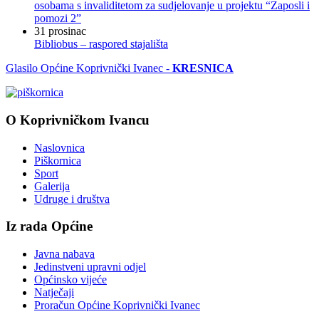
osobama s invaliditetom za sudjelovanje u projektu “Zaposli i
pomozi 2”
31
prosinac
Bibliobus – raspored stajališta
Glasilo Općine Koprivnički Ivanec -
KRESNICA
O Koprivničkom Ivancu
Naslovnica
Piškornica
Sport
Galerija
Udruge i društva
Iz rada Općine
Javna nabava
Jedinstveni upravni odjel
Općinsko vijeće
Natječaji
Proračun Općine Koprivnički Ivanec