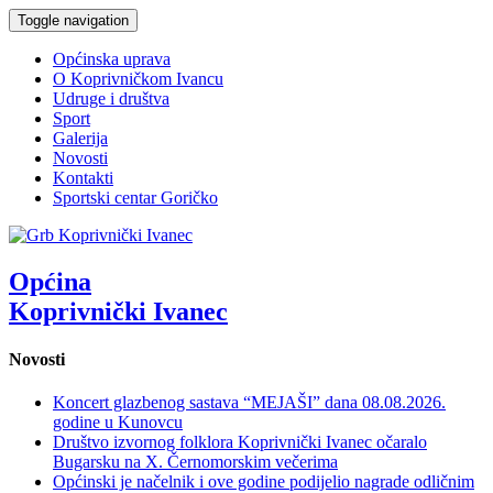
Toggle navigation
Općinska uprava
O Koprivničkom Ivancu
Udruge i društva
Sport
Galerija
Novosti
Kontakti
Sportski centar Goričko
Općina
Koprivnički Ivanec
Novosti
Koncert glazbenog sastava “MEJAŠI” dana 08.08.2026.
godine u Kunovcu
Društvo izvornog folklora Koprivnički Ivanec očaralo
Bugarsku na X. Černomorskim večerima
Općinski je načelnik i ove godine podijelio nagrade odličnim