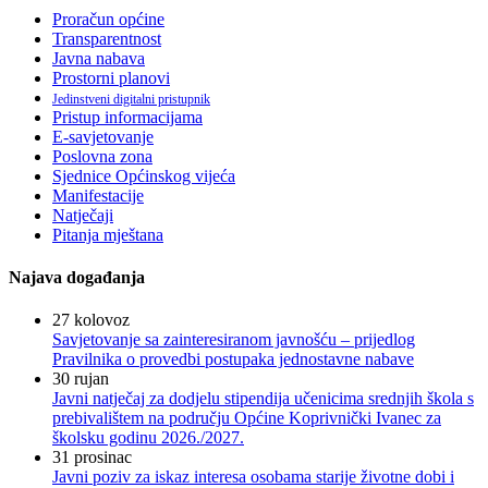
Proračun općine
Transparentnost
Javna nabava
Prostorni planovi
Jedinstveni digitalni pristupnik
Pristup informacijama
E-savjetovanje
Poslovna zona
Sjednice Općinskog vijeća
Manifestacije
Natječaji
Pitanja mještana
Najava događanja
27
kolovoz
Savjetovanje sa zainteresiranom javnošću – prijedlog
Pravilnika o provedbi postupaka jednostavne nabave
30
rujan
Javni natječaj za dodjelu stipendija učenicima srednjih škola s
prebivalištem na području Općine Koprivnički Ivanec za
školsku godinu 2026./2027.
31
prosinac
Javni poziv za iskaz interesa osobama starije životne dobi i