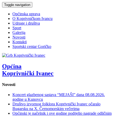
Toggle navigation
Općinska uprava
O Koprivničkom Ivancu
Udruge i društva
Sport
Galerija
Novosti
Kontakti
Sportski centar Goričko
Općina
Koprivnički Ivanec
Novosti
Koncert glazbenog sastava “MEJAŠI” dana 08.08.2026.
godine u Kunovcu
Društvo izvornog folklora Koprivnički Ivanec očaralo
Bugarsku na X. Černomorskim večerima
Općinski je načelnik i ove godine podijelio nagrade odličnim