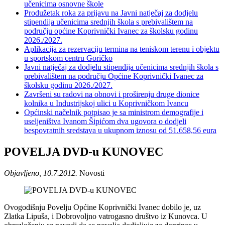
učenicima osnovne škole
Produžetak roka za prijavu na Javni natječaj za dodjelu
stipendija učenicima srednjih škola s prebivalištem na
području općine Koprivnički Ivanec za školsku godinu
2026./2027.
Aplikacija za rezervaciju termina na teniskom terenu i objektu
u sportskom centru Goričko
Javni natječaj za dodjelu stipendija učenicima srednjih škola s
prebivalištem na području Općine Koprivnički Ivanec za
školsku godinu 2026./2027.
Završeni su radovi na obnovi i proširenju druge dionice
kolnika u Industrijskoj ulici u Koprivničkom Ivancu
Općinski načelnik potpisao je sa ministrom demografije i
useljeništva Ivanom Šipićom dva ugovora o dodjeli
bespovratnih sredstava u ukupnom iznosu od 51.658,56 eura
POVELJA DVD-u KUNOVEC
Objavljeno, 10.7.2012.
Novosti
Ovogodišnju Povelju Općine Koprivnički Ivanec dobilo je, uz
Zlatka Lipuša, i Dobrovoljno vatrogasno društvo iz Kunovca. U