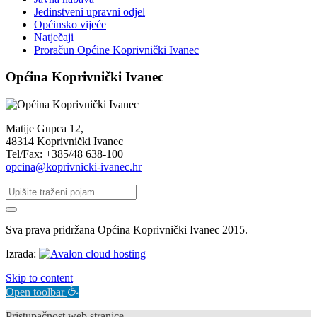
Jedinstveni upravni odjel
Općinsko vijeće
Natječaji
Proračun Općine Koprivnički Ivanec
Općina Koprivnički Ivanec
Matije Gupca 12,
48314 Koprivnički Ivanec
Tel/Fax: +385/48 638-100
opcina@koprivnicki-ivanec.hr
Sva prava pridržana Općina Koprivnički Ivanec 2015.
Izrada:
Skip to content
Open toolbar
Pristupačnost web stranice