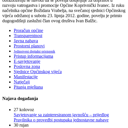
obrazloženju se navodi da se povelja dodjeljuje za doprinos u
razvoju vatrogastva i promocije Općine Koprivnički Ivanec. Iz ruku
načelnika općine Božidara Vrabelja, na svečanoj sjednici Općinskog
vijeća održanoj u subotu 23. lipnja 2012. godine, povelju je primio
dugogodišnji zaslužni član ovog društva Ivan Balžic.
Proračun općine
Transparentnost
Javna nabava
Prostorni planovi
Jedinstveni digitalni pristupnik
Pristup informacijama
E-savjetovanje
Poslovna zona
Sjednice Općinskog vijeća
Manifestacije
Natječaji
Pitanja mještana
Najava događanja
27
kolovoz
Savjetovanje sa zainteresiranom javnošću – prijedlog
Pravilnika o provedbi postupaka jednostavne nabave
30
rujan