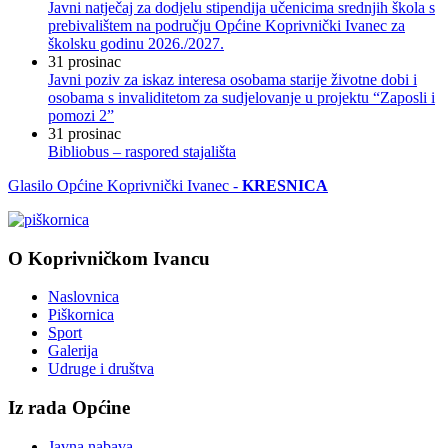
Javni natječaj za dodjelu stipendija učenicima srednjih škola s
prebivalištem na području Općine Koprivnički Ivanec za
školsku godinu 2026./2027.
31
prosinac
Javni poziv za iskaz interesa osobama starije životne dobi i
osobama s invaliditetom za sudjelovanje u projektu “Zaposli i
pomozi 2”
31
prosinac
Bibliobus – raspored stajališta
Glasilo Općine Koprivnički Ivanec -
KRESNICA
O Koprivničkom Ivancu
Naslovnica
Piškornica
Sport
Galerija
Udruge i društva
Iz rada Općine
Javna nabava