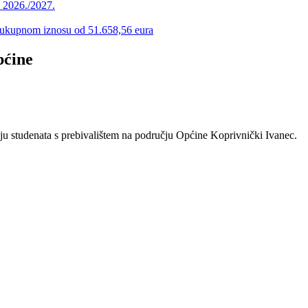
u 2026./2027.
 u ukupnom iznosu od 51.658,56 eura
pćine
ju studenata s prebivalištem na području Općine Koprivnički Ivanec.