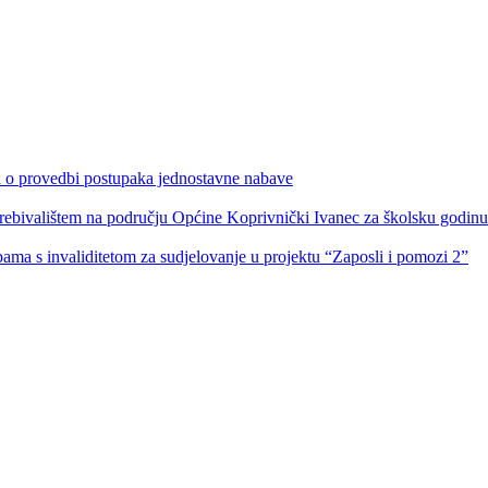
ka o provedbi postupaka jednostavne nabave
s prebivalištem na području Općine Koprivnički Ivanec za školsku godin
obama s invaliditetom za sudjelovanje u projektu “Zaposli i pomozi 2”