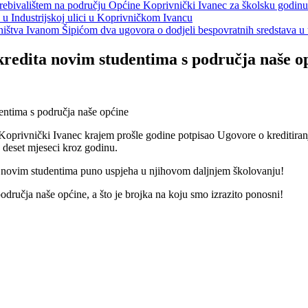
s prebivalištem na području Općine Koprivnički Ivanec za školsku godin
a u Industrijskoj ulici u Koprivničkom Ivancu
jeništva Ivanom Šipićom dva ugovora o dodjeli bespovratnih sredstava
 kredita novim studentima s područja naše o
Koprivnički Ivanec krajem prošle godine potpisao Ugovore o kreditiran
 deset mjeseci kroz godinu.
e novim studentima puno uspjeha u njihovom daljnjem školovanju!
dručja naše općine, a što je brojka na koju smo izrazito ponosni!