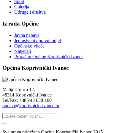
Sport
Galerija
Udruge i društva
Iz rada Općine
Javna nabava
Jedinstveni upravni odjel
Općinsko vijeće
Natječaji
Proračun Općine Koprivnički Ivanec
Općina Koprivnički Ivanec
Matije Gupca 12,
48314 Koprivnički Ivanec
Tel/Fax: +385/48 638-100
opcina@koprivnicki-ivanec.hr
Sva prava pridržana Općina Koprivnički Ivanec 2015.