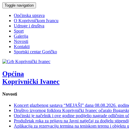
Toggle navigation
Općinska uprava
O Koprivničkom Ivancu
Udruge i društva
Sport
Galerija
Novosti
Kontakti
Sportski centar Goričko
Općina
Koprivnički Ivanec
Novosti
Koncert glazbenog sastava “MEJAŠI” dana 08.08.2026. godi
Društvo izvornog folklora Koprivnički Ivanec očaralo Bugars
Općinski je načelnik i ove godine podijelio nagrade odličnim 
Produžetak roka za prijavu na Javni natječaj za dodjelu stipen
Aplikacija za rezervaciju termina na teniskom terenu i objektu