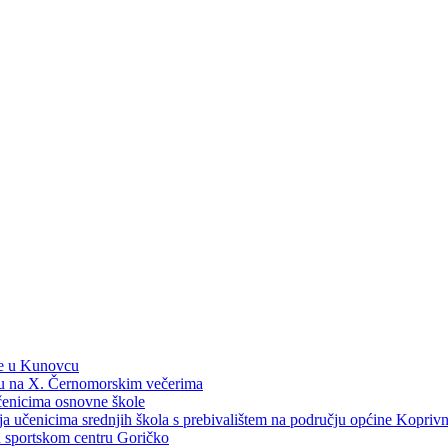
ne u Kunovcu
ku na X. Černomorskim večerima
učenicima osnovne škole
dija učenicima srednjih škola s prebivalištem na području općine Kopri
 u sportskom centru Goričko