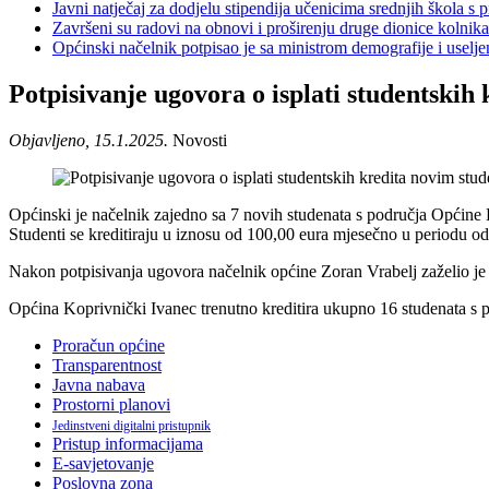
Javni natječaj za dodjelu stipendija učenicima srednjih škola 
Završeni su radovi na obnovi i proširenju druge dionice kolnik
Općinski načelnik potpisao je sa ministrom demografije i usel
Potpisivanje ugovora o isplati studentskih
Objavljeno, 15.1.2025.
Novosti
Općinski je načelnik zajedno sa 7 novih studenata s područja Općine 
Studenti se kreditiraju u iznosu od 100,00 eura mjesečno u periodu od
Nakon potpisivanja ugovora načelnik općine Zoran Vrabelj zaželio j
Općina Koprivnički Ivanec trenutno kreditira ukupno 16 studenata s po
Proračun općine
Transparentnost
Javna nabava
Prostorni planovi
Jedinstveni digitalni pristupnik
Pristup informacijama
E-savjetovanje
Poslovna zona