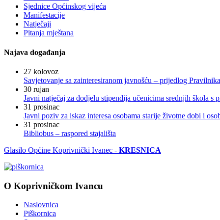
Sjednice Općinskog vijeća
Manifestacije
Natječaji
Pitanja mještana
Najava događanja
27
kolovoz
Savjetovanje sa zainteresiranom javnošću – prijedlog Pravilni
30
rujan
Javni natječaj za dodjelu stipendija učenicima srednjih škola 
31
prosinac
Javni poziv za iskaz interesa osobama starije životne dobi i os
31
prosinac
Bibliobus – raspored stajališta
Glasilo Općine Koprivnički Ivanec -
KRESNICA
O Koprivničkom Ivancu
Naslovnica
Piškornica