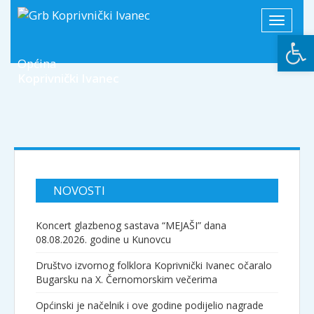
Toggle
Open
navigati
Općina
Koprivnički Ivanec
NOVOSTI
Koncert glazbenog sastava “MEJAŠI” dana
08.08.2026. godine u Kunovcu
Društvo izvornog folklora Koprivnički Ivanec očaralo
Bugarsku na X. Černomorskim večerima
Općinski je načelnik i ove godine podijelio nagrade