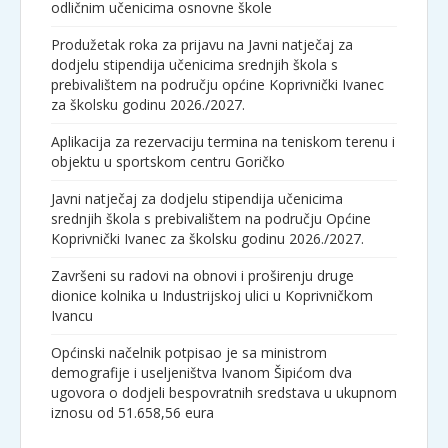
odličnim učenicima osnovne škole
Produžetak roka za prijavu na Javni natječaj za
dodjelu stipendija učenicima srednjih škola s
prebivalištem na području općine Koprivnički Ivanec
za školsku godinu 2026./2027.
Aplikacija za rezervaciju termina na teniskom terenu i
objektu u sportskom centru Goričko
Javni natječaj za dodjelu stipendija učenicima
srednjih škola s prebivalištem na području Općine
Koprivnički Ivanec za školsku godinu 2026./2027.
Završeni su radovi na obnovi i proširenju druge
dionice kolnika u Industrijskoj ulici u Koprivničkom
Ivancu
Općinski načelnik potpisao je sa ministrom
demografije i useljeništva Ivanom Šipićom dva
ugovora o dodjeli bespovratnih sredstava u ukupnom
iznosu od 51.658,56 eura