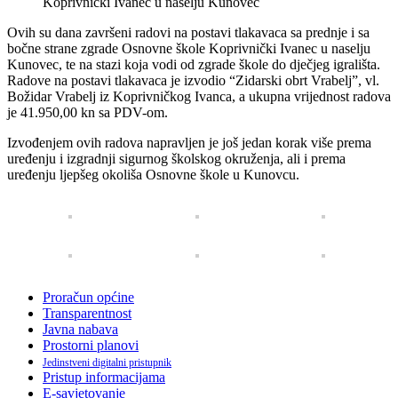
Ovih su dana završeni radovi na postavi tlakavaca sa prednje i sa
bočne strane zgrade Osnovne škole Koprivnički Ivanec u naselju
Kunovec, te na stazi koja vodi od zgrade škole do dječjeg igrališta.
Radove na postavi tlakavaca je izvodio “Zidarski obrt Vrabelj”, vl.
Božidar Vrabelj iz Koprivničkog Ivanca, a ukupna vrijednost radova
je 41.950,00 kn sa PDV-om.
Izvođenjem ovih radova napravljen je još jedan korak više prema
uređenju i izgradnji sigurnog školskog okruženja, ali i prema
uređenju ljepšeg okoliša Osnovne škole u Kunovcu.
Proračun općine
Transparentnost
Javna nabava
Prostorni planovi
Jedinstveni digitalni pristupnik
Pristup informacijama
E-savjetovanje