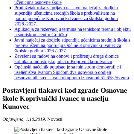
učenicima osnovne škole
Produžetak roka za prijavu na Javni natječaj za dodjelu
stipendija učenicima srednjih škola s prebivalištem na
području općine Koprivnički Ivanec za školsku godinu
2026./2027.
Aplikacija za rezervaciju termina na teniskom terenu i objektu
u sportskom centru Goričko
Javni natječaj za dodjelu stipendija učenicima srednjih škola s
prebivalištem na području Općine Koprivnički Ivanec za
školsku godinu 2026./2027.
Završeni su radovi na obnovi i proširenju druge dionice
kolnika u Industrijskoj ulici u Koprivničkom Ivancu
Općinski načelnik potpisao je sa ministrom demografije i
useljeništva Ivanom Šipićom dva ugovora o dodjeli
bespovratnih sredstava u ukupnom iznosu od 51.658,56 eura
Postavljeni tlakavci kod zgrade Osnovne
škole Koprivnički Ivanec u naselju
Kunovec
Objavljeno, 1.10.2019.
Novosti