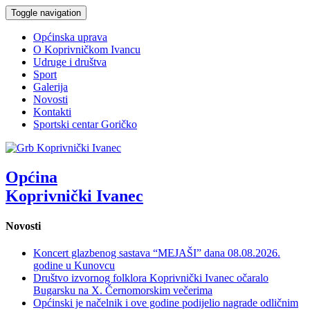
Toggle navigation
Općinska uprava
O Koprivničkom Ivancu
Udruge i društva
Sport
Galerija
Novosti
Kontakti
Sportski centar Goričko
Općina
Koprivnički Ivanec
Novosti
Koncert glazbenog sastava “MEJAŠI” dana 08.08.2026.
godine u Kunovcu
Društvo izvornog folklora Koprivnički Ivanec očaralo
Bugarsku na X. Černomorskim večerima
Općinski je načelnik i ove godine podijelio nagrade odličnim