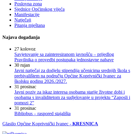
Poslovna zona
Sjednice Općinskog vijeća
Manifestacije
Natječaji
Pitanja mještana
Najava događanja
27
kolovoz
Savjetovanje sa zainteresiranom javnošću – prijedlog
Pravilnika o provedbi postupaka jednostavne nabave
30
rujan
Javni natječaj za dodjelu stipendija učenicima srednjih škola s
prebivalištem na području Općine Koprivnički Ivanec za
školsku godinu 2026./2027.
31
prosinac
Javni poziv za iskaz interesa osobama starije životne dobi i
osobama s invaliditetom za sudjelovanje u projektu “Zaposli i
pomozi 2”
31
prosinac
Bibliobus – raspored stajališta
Glasilo Općine Koprivnički Ivanec -
KRESNICA