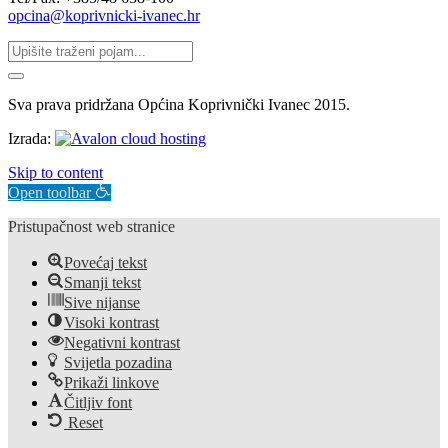
opcina@koprivnicki-ivanec.hr
Sva prava pridržana Općina Koprivnički Ivanec 2015.
Izrada:
Skip to content
Open toolbar
Pristupačnost web stranice
Povećaj tekst
Smanji tekst
Sive nijanse
Visoki kontrast
Negativni kontrast
Svijetla pozadina
Prikaži linkove
Čitljiv font
Reset