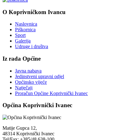
O Koprivničkom Ivancu
Naslovnica
Piškornica
Sport
Galerija
Udruge i društva
Iz rada Općine
Javna nabava
Jedinstveni upravni odjel
Općinsko vijeće
Natječaji
Proračun Općine Koprivnički Ivanec
Općina Koprivnički Ivanec
Matije Gupca 12,
48314 Koprivnički Ivanec
Tel/Fax: +385/48 638-100