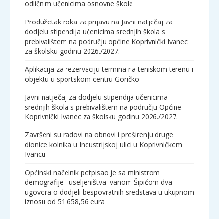
odličnim učenicima osnovne škole
Produžetak roka za prijavu na Javni natječaj za
dodjelu stipendija učenicima srednjih škola s
prebivalištem na području općine Koprivnički Ivanec
za školsku godinu 2026./2027.
Aplikacija za rezervaciju termina na teniskom terenu i
objektu u sportskom centru Goričko
Javni natječaj za dodjelu stipendija učenicima
srednjih škola s prebivalištem na području Općine
Koprivnički Ivanec za školsku godinu 2026./2027.
Završeni su radovi na obnovi i proširenju druge
dionice kolnika u Industrijskoj ulici u Koprivničkom
Ivancu
Općinski načelnik potpisao je sa ministrom
demografije i useljeništva Ivanom Šipićom dva
ugovora o dodjeli bespovratnih sredstava u ukupnom
iznosu od 51.658,56 eura