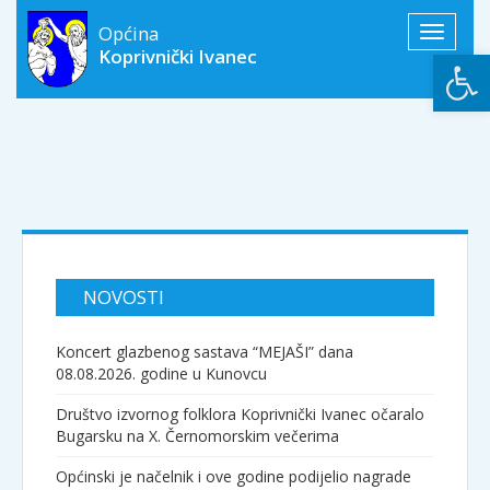
Općina
Toggle
Open
Koprivnički Ivanec
navigati
NOVOSTI
Koncert glazbenog sastava “MEJAŠI” dana
08.08.2026. godine u Kunovcu
Društvo izvornog folklora Koprivnički Ivanec očaralo
Bugarsku na X. Černomorskim večerima
Općinski je načelnik i ove godine podijelio nagrade